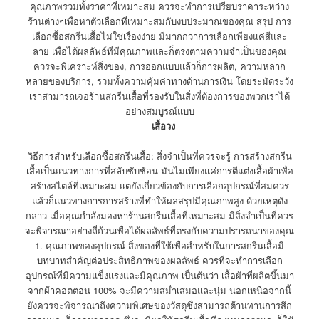
คุณภาพรวมทั้งราคาที่เหมาะสม ควรจะทำการเปรียบราคาระหว่าง
ร้านต่างๆเพื่อหาตัวเลือกที่เหมาะสมกับงบประมาณของคุณ สรุป การ
เลือกซื้อสกรีนเสื้อไม่ใช่เรื่องง่าย มีมากกว่าการเลือกเพียงแค่สีและ
ลาย เพื่อได้ผลลัพธ์ที่มีคุณภาพและก็ตรงตามความจำเป็นของคุณ
ควรจะพิเคราะห์สิ่งของ, การออกแบบแล้วก็การผลิต, ความหลาก
หลายของบริการ, รวมทั้งความคุ้มค่าทางด้านการเงิน โดยระมัดระวัง
เราสามารถเจอร้านสกรีนเสื้อที่รองรับในสิ่งที่ต้องการของพวกเราได้
อย่างสมบูรณ์แบบ
–
เสื้อวง
วิธีการสำหรับเลือกซื้อสกรีนเสื้อ: สิ่งจำเป็นที่ควรจะรู้ การสร้างสกรีน
เสื้อเป็นแนวทางการที่สลับซับซ้อน มันไม่เพียงแค่การตีแต่งเสื้อผ้าเพื่อ
สร้างสไตล์ที่เหมาะสม แต่ยังเกี่ยวข้องกับการเลือกอุปกรณ์ที่สมควร
แล้วก็แนวทางการการสร้างที่ทำให้ผลสรุปมีคุณภาพสูง ด้วยเหตุดัง
กล่าว เมื่อคุณกำลังมองหาร้านสกรีนเสื้อที่เหมาะสม มีสิ่งจำเป็นที่ควร
จะพิจารณาอย่างถี่ถ้วนเพื่อได้ผลลัพธ์ที่ตรงกับความปรารถนาของคุณ
1. คุณภาพของอุปกรณ์ สิ่งของที่ใช้เพื่อสำหรับในการสกรีนเสื้อมี
บทบาทสำคัญต่อประสิทธิภาพของผลลัพธ์ ควรที่จะทำการเลือก
อุปกรณ์ที่มีความแข็งแรงและมีคุณภาพ เป็นต้นว่า เสื้อผ้าที่ผลิตขึ้นมา
จากผ้าคอตตอน 100% จะมีความสม่ำเสมอและนุ่ม นอกเหนือจากนี้
ยังควรจะพิจารณาถึงความพิเศษของวัสดุซึ่งสามารถต้านทานการสึก