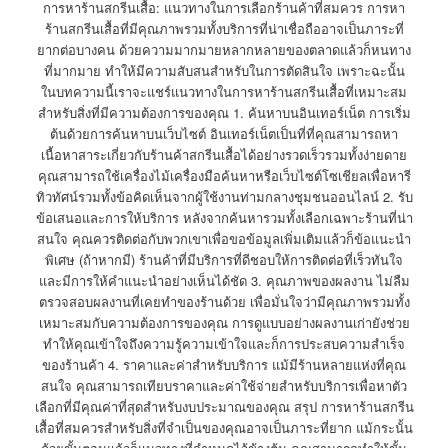
การหาร้านสกรีนเสื้อ: แนวทางในการเลือกร้านค้าที่สมควร การหา
ร้านสกรีนเสื้อที่มีคุณภาพรวมทั้งบริการที่น่าเชื่อถืออาจเป็นภาระที่
ยากต่อบางคน ด้วยความมากมายหลากหลายของตลาดแล้วก็หนทาง
ที่มากมาย ทำให้มีความสับสนสำหรับในการตัดสินใจ เพราะฉะนั้น
ในบทความนี้เราจะแชร์แนวทางในการหาร้านสกรีนเสื้อที่เหมาะสม
สำหรับสิ่งที่มีความต้องการของคุณ 1. ค้นหาบนอินเทอร์เน็ต การเริ่ม
ต้นด้วยการค้นหาบนเว็บไซต์ อินเทอร์เน็ตเป็นที่ที่คุณสามารถหา
เนื้อหาสาระเกี่ยวกับร้านค้าสกรีนเสื้อได้อย่างรวดเร็วรวมทั้งง่ายดาย
คุณสามารถใช้เครื่องไม้เครื่องมือค้นหาหรือเว็บไซต์โซเชียลเพื่อหารี
ทิวทัศน์รวมทั้งข้อคิดเห็นจากผู้ใช้งานท่ามกลางชุมชนออนไลน์ 2. รับ
ข้อเสนอและการให้บริการ หลังจากค้นหารวมทั้งเลือกเฉพาะร้านที่น่า
สนใจ คุณควรติดต่อกับพวกเขาเพื่อขอข้อมูลเพิ่มเติมแล้วก็ข้อแนะนำ
พิเศษ (ถ้าหากมี) ร้านค้าที่มีบริการที่ดีชอบให้การติดต่อที่เร็วทันใจ
และมีการให้คำแนะนำอย่างเห็นได้ชัด 3. คุณภาพของผลงาน ไม่ลืม
ตรวจสอบผลงานที่เคยทำของร้านด้วย เพื่อมั่นใจว่ามีคุณภาพรวมทั้ง
เหมาะสมกับความต้องการของคุณ การดูแบบอย่างผลงานเก่ายังช่วย
ทำให้คุณเข้าใจถึงความรู้ความเข้าใจและก็การประสบความสำเร็จ
ของร้านค้า 4. ราคาและค่าสำหรับบริการ แม้มีร้านหลายแห่งที่คุณ
สนใจ คุณสามารถเทียบราคาและค่าใช้จ่ายสำหรับบริการเพื่อหาตัว
เลือกที่มีคุณค่าที่สุดสำหรับงบประมาณของคุณ สรุป การหาร้านสกรีน
เสื้อที่สมควรสำหรับสิ่งที่จำเป็นของคุณอาจเป็นภาระที่ยาก แม้กระนั้น