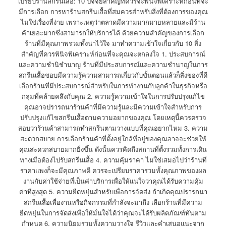
เปรียบร้านสกรีนเสื้อ: 10 ปัจจัยสำคัญที่ควรจะพินิจพิเคราะห์ก่อนที่จะ
มีการเลือก การหาร้านสกรีนเสื้อที่สมควรสำหรับสิ่งที่ต้องการของคุณ
ไม่ใช่เรื่องที่ง่าย เพราะเหตุว่าตลาดมีความมากมายหลายและมีร้าน
ค้าเยอะมากซึ่งสามารถให้บริการได้ ด้วยความสำคัญของการเลือก
ร้านที่มีคุณภาพรวมทั้งน่าไว้ใจ มาทำความเข้าใจเกี่ยวกับ 10 สิ่ง
สำคัญที่ควรพินิจพิเคราะห์ก่อนที่จะคุณจะตกลงใจ 1. ประสบการณ์
และความชำนิชำนาญ ร้านที่มีประสบการณ์และความชำนาญในการ
สกรีนเสื้อชอบมีความรู้ความสามารถเกี่ยวกับขั้นตอนแล้วก็สิ่งของที่ดี
เลือกร้านที่มีประสบการณ์สำหรับในการทำงานกับลูกค้าในธุรกิจหรือ
กลุ่มที่คล้ายคลึงกับคุณ 2. ความรู้ความเข้าใจในการปรับปรุงแก้ไข
คุณอาจปรารถนาร้านค้าที่มีความรู้และมีความเข้าใจสำหรับการ
ปรับปรุงแก้ไขสกรีนเสื้อตามความอยากของคุณ โดยเหตุนี้ควรตรวจ
สอบว่าร้านค้าสามารถทำสกรีนตามวางแบบที่คุณอยากไหม 3. ความ
สะดวกสบาย การเลือกร้านค้าที่ตั้งอยู่ใกล้ที่อยู่ของคุณอาจจะช่วยให้
คุณสะดวกสบายมากยิ่งขึ้น ดังนั้นควรคิดถึงสถานที่ตั้งรวมทั้งการเดิน
ทางเมื่อต้องไปรับสกรีนเสื้อ 4. ความคุ้มราคา ไม่ใช่เสมอไปว่าร้านที่
ราคาแพงก็จะมีคุณภาพดี ควรจะเปรียบราคารวมทั้งคุณภาพของผล
งานกับค่าใช้จ่ายที่เป็นค่าบริการเพื่อให้แน่ใจว่าคุณได้รับความคุ้ม
ค่าที่สูงสุด 5. ความยืดหยุ่นสำหรับเพื่อการจัดส่ง ถ้าเกิดคุณปรารถนา
สกรีนเสื้อเพื่องานหรือกิจกรรมที่กำลังจะมาถึง เลือกร้านที่มีความ
ยืดหยุ่นในการจัดส่งเพื่อให้มั่นใจได้ว่าคุณจะได้รับผลิตภัณฑ์ทันตาม
กำหนด 6. ความนิยมรวมทั้งความวางใจ รีวิวและคำเสนอแนะจาก