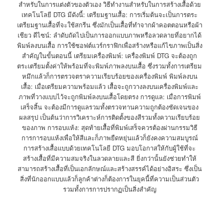
สำหรับในการแต่งตัวของตัวเอง วิธีทำงานสำหรับในการสร้างเสื้อด้วย
เทคโนโลยี DTG มีดังนี้: เตรียมฐานเสื้อ: การเริ่มต้นจะเป็นการตระ
เตรียมฐานเสื้อที่จะใช้สกรีน ซึ่งมักเป็นเสื้อที่ทำจากผ้าคอตตอนหรือผ้า
เชียว ดีไซน์: ลำดับถัดไปเป็นการออกแบบภาพหรือลวดลายที่อยากได้
พิมพ์ลงบนเสื้อ การใช้ซอฟต์แวร์กราฟิกเพื่อสร้างหรือแก้ไขภาพเป็นสิ่ง
สำคัญในขั้นตอนนี้ เตรียมเครื่องพิมพ์: เครื่องพิมพ์ DTG จะต้องถูก
ตระเตรียมตั้งค่าให้พร้อมที่จะพิมพ์ภาพลงบนเสื้อ ซึ่งรวมทั้งการเตรียม
หมึกแล้วก็การตรวจตราความเรียบร้อยของเครื่องพิมพ์ พิมพ์ลงบน
เสื้อ: เมื่อเตรียมความพร้อมแล้ว เสื้อจะถูกวางลงบนเครื่องพิมพ์และ
ภาพที่วางแบบไว้จะถูกพิมพ์ลงบนเสื้อโดยตรง การดูแล: เมื่อการพิมพ์
เสร็จสิ้น จะต้องมีการดูแลรวมทั้งตรวจทานความถูกต้องชัดเจนของ
ผลสรุป เป็นต้นว่าการวิเคราะห์การติดตั้งของสีรวมทั้งความเรียบร้อย
ของภาพ การอบแห้ง: สุดท้ายเสื้อที่พิมพ์เสร็จควรต้องผ่านกรรมวิธี
การการอบแห้งเพื่อให้สีและก็ภาพยืดหยุ่นแล้วก็ยังคงความสมบูรณ์
การสร้างเสื้อแบบด้วยเทคโนโลยี DTG มอบโอกาสให้กับผู้ใช้ที่จะ
สร้างเสื้อที่มีความสมจริงในลวดลายและสี ยิ่งกว่านั้นยังช่วยทำให้
สามารถสร้างเสื้อที่เป็นเอกลักษณ์และสร้างสรรค์ได้อย่างอิสระ ซึ่งเป็น
สิ่งที่นักออกแบบแล้วก็ลูกค้าต่างก็ต้องการในยุคนี้ที่ความเป็นส่วนตัว
รวมทั้งการการปรากฏเป็นสิ่งสำคัญ