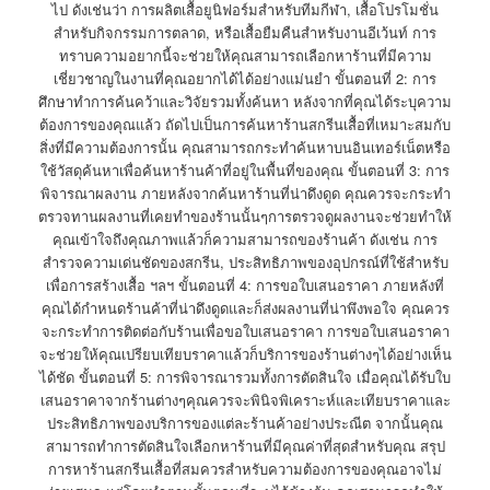
ไป ดังเช่นว่า การผลิตเสื้อยูนิฟอร์มสำหรับทีมกีฬา, เสื้อโปรโมชั่น
สำหรับกิจกรรมการตลาด, หรือเสื้อยืมคืนสำหรับงานอีเว้นท์ การ
ทราบความอยากนี้จะช่วยให้คุณสามารถเลือกหาร้านที่มีความ
เชี่ยวชาญในงานที่คุณอยากได้ได้อย่างแม่นยำ ขั้นตอนที่ 2: การ
ศึกษาทำการค้นคว้าและวิจัยรวมทั้งค้นหา หลังจากที่คุณได้ระบุความ
ต้องการของคุณแล้ว ถัดไปเป็นการค้นหาร้านสกรีนเสื้อที่เหมาะสมกับ
สิ่งที่มีความต้องการนั้น คุณสามารถกระทำค้นหาบนอินเทอร์เน็ตหรือ
ใช้วัสดุค้นหาเพื่อค้นหาร้านค้าที่อยู่ในพื้นที่ของคุณ ขั้นตอนที่ 3: การ
พิจารณาผลงาน ภายหลังจากค้นหาร้านที่น่าดึงดูด คุณควรจะกระทำ
ตรวจทานผลงานที่เคยทำของร้านนั้นๆการตรวจดูผลงานจะช่วยทำให้
คุณเข้าใจถึงคุณภาพแล้วก็ความสามารถของร้านค้า ดังเช่น การ
สำรวจความเด่นชัดของสกรีน, ประสิทธิภาพของอุปกรณ์ที่ใช้สำหรับ
เพื่อการสร้างเสื้อ ฯลฯ ขั้นตอนที่ 4: การขอใบเสนอราคา ภายหลังที่
คุณได้กำหนดร้านค้าที่น่าดึงดูดและก็ส่งผลงานที่น่าพึงพอใจ คุณควร
จะกระทำการติดต่อกับร้านเพื่อขอใบเสนอราคา การขอใบเสนอราคา
จะช่วยให้คุณเปรียบเทียบราคาแล้วก็บริการของร้านต่างๆได้อย่างเห็น
ได้ชัด ขั้นตอนที่ 5: การพิจารณารวมทั้งการตัดสินใจ เมื่อคุณได้รับใบ
เสนอราคาจากร้านต่างๆคุณควรจะพินิจพิเคราะห์และเทียบราคาและ
ประสิทธิภาพของบริการของแต่ละร้านค้าอย่างประณีต จากนั้นคุณ
สามารถทำการตัดสินใจเลือกหาร้านที่มีคุณค่าที่สุดสำหรับคุณ สรุป
การหาร้านสกรีนเสื้อที่สมควรสำหรับความต้องการของคุณอาจไม่