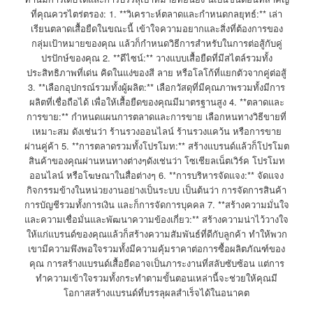
ที่คุณควรไตร่ตรอง: 1. **วิเคราะห์ตลาดและกำหนดกลยุทธ์:** เล่า
เรียนตลาดเสื้อยืดในขณะนี้ เข้าใจความอยากและสิ่งที่ต้องการของ
กลุ่มเป้าหมายของคุณ แล้วก็กำหนดวิธีการสำหรับในการต่อสู้กับคู่
ปรปักษ์ของคุณ 2. **ดีไซน์:** วางแบบเสื้อยืดที่มีสไตล์รวมทั้ง
ประสิทธิภาพที่เด่น คิดในแง่ของสี ลาย หรือโลโก้ที่แยกตัวจากคู่ต่อสู้
3. **เลือกอุปกรณ์รวมทั้งผู้ผลิต:** เลือกวัสดุที่มีคุณภาพรวมทั้งมีการ
ผลิตที่เชื่อถือได้ เพื่อให้เสื้อยืดของคุณมีมาตรฐานสูง 4. **ตลาดและ
การขาย:** กำหนดแผนการตลาดและการขาย เลือกหนทางวิธีขายที่
เหมาะสม ดังเช่นว่า ร้านรวงออนไลน์ ร้านรวงแคว้น หรือการขาย
ผ่านคู่ค้า 5. **การตลาดรวมทั้งโปรโมท:** สร้างแบรนด์แล้วก็โปรโมต
สินค้าของคุณผ่านหนทางต่างๆดังเช่นว่า โซเชียลเน็ตเวิร์ค โปรโมท
ออนไลน์ หรือโฆษณาในสื่อต่างๆ 6. **การบริหารจัดแจง:** จัดแจง
กิจกรรมข้างในหน่วยงานอย่างเป็นระบบ เป็นต้นว่า การจัดการสินค้า
การบัญชีรวมทั้งการเงิน และก็การจัดการบุคคล 7. **สร้างความมั่นใจ
และความเชื่อมั่นและพัฒนาความข้องเกี่ยว:** สร้างความน่าไว้วางใจ
ให้แก่แบรนด์ของคุณแล้วก็สร้างความสัมพันธ์ที่ดีกับลูกค้า ทำให้พวก
เขามีความพึงพอใจรวมทั้งมีความคุ้มราคาต่อการซื้อผลิตภัณฑ์ของ
คุณ การสร้างแบรนด์เสื้อยืดอาจเป็นภาระงานที่สลับซับซ้อน แต่การ
ทำความเข้าใจรวมทั้งกระทำตามขั้นตอนเหล่านี้จะช่วยให้คุณมี
โอกาสสร้างแบรนด์ที่บรรลุผลสำเร็จได้ในอนาคต