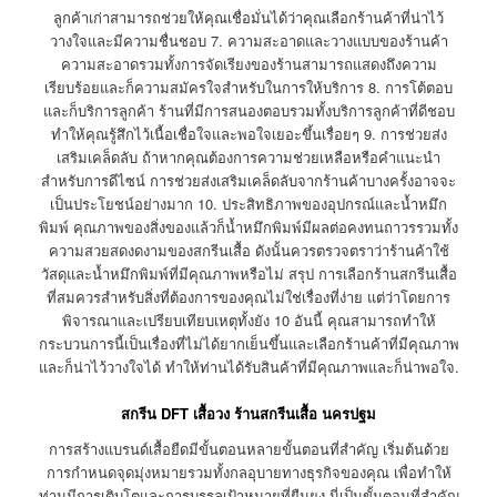
ลูกค้าเก่าสามารถช่วยให้คุณเชื่อมั่นได้ว่าคุณเลือกร้านค้าที่น่าไว้
วางใจและมีความชื่นชอบ 7. ความสะอาดและวางแบบของร้านค้า
ความสะอาดรวมทั้งการจัดเรียงของร้านสามารถแสดงถึงความ
เรียบร้อยและก็ความสมัครใจสำหรับในการให้บริการ 8. การโต้ตอบ
และก็บริการลูกค้า ร้านที่มีการสนองตอบรวมทั้งบริการลูกค้าที่ดีชอบ
ทำให้คุณรู้สึกไว้เนื้อเชื่อใจและพอใจเยอะขึ้นเรื่อยๆ 9. การช่วยส่ง
เสริมเคล็ดลับ ถ้าหากคุณต้องการความช่วยเหลือหรือคำแนะนำ
สำหรับการดีไซน์ การช่วยส่งเสริมเคล็ดลับจากร้านค้าบางครั้งอาจจะ
เป็นประโยชน์อย่างมาก 10. ประสิทธิภาพของอุปกรณ์และน้ำหมึก
พิมพ์ คุณภาพของสิ่งของแล้วก็น้ำหมึกพิมพ์มีผลต่อคงทนถาวรรวมทั้ง
ความสวยสดงดงามของสกรีนเสื้อ ดังนั้นควรตรวจตราว่าร้านค้าใช้
วัสดุและน้ำหมึกพิมพ์ที่มีคุณภาพหรือไม่ สรุป การเลือกร้านสกรีนเสื้อ
ที่สมควรสำหรับสิ่งที่ต้องการของคุณไม่ใช่เรื่องที่ง่าย แต่ว่าโดยการ
พิจารณาและเปรียบเทียบเหตุทั้งยัง 10 อันนี้ คุณสามารถทำให้
กระบวนการนี้เป็นเรื่องที่ไม่ได้ยากเย็นขึ้นและเลือกร้านค้าที่มีคุณภาพ
และก็น่าไว้วางใจได้ ทำให้ท่านได้รับสินค้าที่มีคุณภาพและก็น่าพอใจ.
สกรีน DFT เสื้อวง ร้านสกรีนเสื้อ นครปฐม
การสร้างแบรนด์เสื้อยืดมีขั้นตอนหลายขั้นตอนที่สำคัญ เริ่มต้นด้วย
การกำหนดจุดมุ่งหมายรวมทั้งกลอุบายทางธุรกิจของคุณ เพื่อทำให้
ท่านมีการเติบโตและการบรรลุเป้าหมายที่ยืนยง นี่เป็นขั้นตอนที่สำคัญ