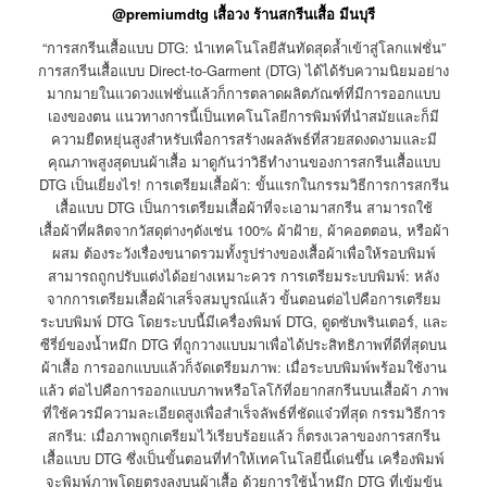
@premiumdtg เสื้อวง ร้านสกรีนเสื้อ มีนบุรี
“การสกรีนเสื้อแบบ DTG: นำเทคโนโลยีสันทัดสุดล้ำเข้าสู่โลกแฟชั่น”
การสกรีนเสื้อแบบ Direct-to-Garment (DTG) ได้ได้รับความนิยมอย่าง
มากมายในแวดวงแฟชั่นแล้วก็การตลาดผลิตภัณฑ์ที่มีการออกแบบ
เองของตน แนวทางการนี้เป็นเทคโนโลยีการพิมพ์ที่นำสมัยและก็มี
ความยืดหยุ่นสูงสำหรับเพื่อการสร้างผลลัพธ์ที่สวยสดงดงามและมี
คุณภาพสูงสุดบนผ้าเสื้อ มาดูกันว่าวิธีทำงานของการสกรีนเสื้อแบบ
DTG เป็นเยี่ยงไร! การเตรียมเสื้อผ้า: ขั้นแรกในกรรมวิธีการการสกรีน
เสื้อแบบ DTG เป็นการเตรียมเสื้อผ้าที่จะเอามาสกรีน สามารถใช้
เสื้อผ้าที่ผลิตจากวัสดุต่างๆดังเช่น 100% ผ้าฝ้าย, ผ้าคอตตอน, หรือผ้า
ผสม ต้องระวังเรื่องขนาดรวมทั้งรูปร่างของเสื้อผ้าเพื่อให้รอบพิมพ์
สามารถถูกปรับแต่งได้อย่างเหมาะควร การเตรียมระบบพิมพ์: หลัง
จากการเตรียมเสื้อผ้าเสร็จสมบูรณ์แล้ว ขั้นตอนต่อไปคือการเตรียม
ระบบพิมพ์ DTG โดยระบบนี้มีเครื่องพิมพ์ DTG, ดูดซับพรินเตอร์, และ
ซีรี่ย์ของน้ำหมึก DTG ที่ถูกวางแบบมาเพื่อได้ประสิทธิภาพที่ดีที่สุดบน
ผ้าเสื้อ การออกแบบแล้วก็จัดเตรียมภาพ: เมื่อระบบพิมพ์พร้อมใช้งาน
แล้ว ต่อไปคือการออกแบบภาพหรือโลโก้ที่อยากสกรีนบนเสื้อผ้า ภาพ
ที่ใช้ควรมีความละเอียดสูงเพื่อสำเร็จลัพธ์ที่ชัดแจ๋วที่สุด กรรมวิธีการ
สกรีน: เมื่อภาพถูกเตรียมไว้เรียบร้อยแล้ว ก็ตรงเวลาของการสกรีน
เสื้อแบบ DTG ซึ่งเป็นขั้นตอนที่ทำให้เทคโนโลยีนี้เด่นขึ้น เครื่องพิมพ์
จะพิมพ์ภาพโดยตรงลงบนผ้าเสื้อ ด้วยการใช้น้ำหมึก DTG ที่เข้มข้น