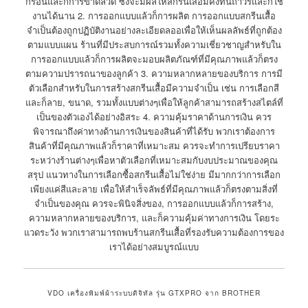
กร่อนและก็การขาดลวด ซึ่งจะมีผลให้สกรีนเสื้อมีคงทนถาวรและก็ใช้
งานได้นาน 2. การออกแบบแล้วก็การผลิต การออกแบบสกรีนเสื้อ
จำเป็นต้องถูกปฏิบัติงานอย่างละเอียดลออเพื่อให้เห็นผลลัพธ์ที่ถูกต้อง
ตามแบบแผน ร้านที่มีประสบการณ์รวมทั้งความเชี่ยวชาญสำหรับใน
การออกแบบแล้วก็การผลิตจะมอบผลิตภัณฑ์ที่มีคุณภาพแล้วก็ตรง
ตามความปรารถนาของลูกค้า 3. ความหลากหลายของบริการ การมี
ตัวเลือกสำหรับในการสร้างสกรีนเสื้อมีความจำเป็น เช่น การเลือกสี
และก็ลาย, ขนาด, รวมทั้งแบบต่างๆเพื่อให้ลูกค้าสามารถสร้างสไตล์ที่
เป็นของตัวเองได้อย่างอิสระ 4. ความคุ้มราคาด้านการเงิน ควร
พิจารณาถึงค่าทางด้านการเงินของสินค้าที่ได้รับ พวกเราต้องการ
สินค้าที่มีคุณภาพแล้วก็ราคาที่เหมาะสม ควรจะทำการเปรียบราคา
ระหว่างร้านต่างๆเพื่อหาตัวเลือกที่เหมาะสมกับงบประมาณของคุณ
สรุป แนวทางในการเลือกซื้อสกรีนเสื้อไม่ใช่ง่าย มีมากกว่าการเลือก
เพียงแค่สีและลาย เพื่อให้สำเร็จลัพธ์ที่มีคุณภาพแล้วก็ตรงตามสิ่งที่
จำเป็นของคุณ ควรจะพินิจสิ่งของ, การออกแบบแล้วก็การสร้าง,
ความหลากหลายของบริการ, และก็ความคุ้มค่าทางการเงิน โดยระ
แวดระวัง พวกเราสามารถพบร้านสกรีนเสื้อที่รองรับความต้องการของ
เราได้อย่างสมบูรณ์แบบ
VDO เครื่องพิมพ์ผ้าระบบดิจิทัล รุ่น GTXPRO จาก BROTHER