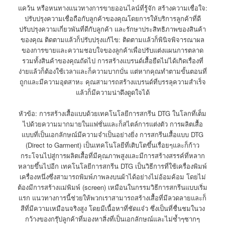
แคว้น หรือหนทางแนวทางการขายออนไลน์ที่รู้จัก สร้างความเชื่อใจ:
ปรับปรุงความเชื่อถือกับลูกค้าของคุณโดยการให้บริการลูกค้าที่ดี
ปรับปรุงความเกี่ยวพันที่ดีกับลูกค้า และรักษาประสิทธิภาพของสินค้า
ของคุณ ติดตามแล้วก็ปรับปรุงแก้ไข: ติดตามแล้วก็พินิจพิจารณาผล
ของการขายและความชอบใจของลูกค้าเพื่อปรับแต่งแผนการตลาด
รวมทั้งสินค้าของคุณถัดไป การสร้างแบรนด์เสื้อยืดไม่ได้เกิดเรื่องที่
ง่ายแล้วก็ต้องใช้เวลาและก็ความบากบั่น แต่หากคุณทำตามขั้นตอนที่
ถูกและมีความอุตสาหะ คุณสามารถสร้างแบรนด์ที่บรรลุความสำเร็จ
แล้วก็มีความน่าดึงดูดใจได้
หัวข้อ: การสร้างเสื้อแบบด้วยเทคโนโลยีการสกรีน DTG ในโลกที่เต็ม
ไปด้วยความมากมายในแฟชั่นและก็สไตล์การแต่งตัว การผลิตเสื้อ
แบบที่เป็นเอกลักษณ์มีความจำเป็นอย่างยิ่ง การสกรีนเสื้อแบบ DTG
(Direct to Garment) เป็นเทคโนโลยีที่เติบโตขึ้นเรื่อยๆและก็ก้าว
กระโจนไปสู่การผลิตเสื้อที่มีคุณภาพสูงและมีการสร้างสรรค์ที่หลาก
หลายขึ้นไปอีก เทคโนโลยีการสกรีน DTG เป็นวิธีการที่ใช้เครื่องพิมพ์
เครื่องหนึ่งซึ่งสามารถพิมพ์ภาพลงบนผ้าได้อย่างไม่อ้อมค้อม โดยไม่
ต้องมีการสร้างแม่พิมพ์ (screen) เหมือนในกรรมวิธีการสกรีนแบบเริ่ม
แรก แนวทางการนี้ช่วยให้พวกเราสามารถสร้างเสื้อที่มีลวดลายและก็
สีที่มีความเหมือนจริงสูง โดยมีเนื้อหาที่ชัดแจ๋ว ซึ่งเป็นที่ชื่นชมในวง
กว้างของกรุ๊ปลูกค้าที่มองหาสิ่งที่เป็นเอกลักษณ์และไม่ซ้ำๆซากๆ