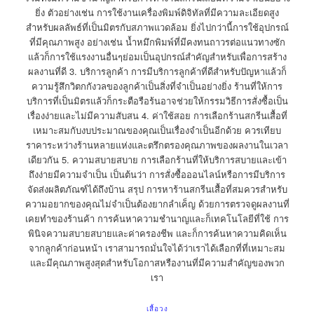
ยิ่ง ตัวอย่างเช่น การใช้งานเครื่องพิมพ์ดิจิทัลที่มีความละเอียดสูง
สำหรับผลลัพธ์ที่เป็นมิตรกับสภาพแวดล้อม ยิ่งไปกว่านี้การใช้อุปกรณ์
ที่มีคุณภาพสูง อย่างเช่น น้ำหมึกพิมพ์ที่มีคงทนถาวรต่อแนวทางซัก
แล้วก็การใช้แรงงานอื่นๆย่อมเป็นอุปกรณ์สำคัญสำหรับเพื่อการสร้าง
ผลงานที่ดี 3. บริการลูกค้า การมีบริการลูกค้าที่ดีสำหรับปัญหาแล้วก็
ความรู้สึกวิตกกังวลของลูกค้าเป็นสิ่งที่จำเป็นอย่างยิ่ง ร้านที่ให้การ
บริการที่เป็นมิตรแล้วก็กระตือรือร้นอาจช่วยให้กรรมวิธีการสั่งซื้อเป็น
เรื่องง่ายและไม่มีความสับสน 4. ค่าใช้สอย การเลือกร้านสกรีนเสื้อที่
เหมาะสมกับงบประมาณของคุณเป็นเรื่องจำเป็นอีกด้วย ควรเทียบ
ราคาระหว่างร้านหลายแห่งและตรึกตรองคุณภาพของผลงานในเวลา
เดียวกัน 5. ความสบายสบาย การเลือกร้านที่ให้บริการสบายและเข้า
ถึงง่ายมีความจำเป็น เป็นต้นว่า การสั่งซื้อออนไลน์หรือการมีบริการ
จัดส่งผลิตภัณฑ์ได้ถึงบ้าน สรุป การหาร้านสกรีนเสื้อที่สมควรสำหรับ
ความอยากของคุณไม่จำเป็นต้องยากลำเค็ญ ด้วยการตรวจดูผลงานที่
เคยทำของร้านค้า การค้นหาความชำนาญและก็เทคโนโลยีที่ใช้ การ
พินิจความสบายสบายและค่าครองชีพ และก็การค้นหาความคิดเห็น
จากลูกค้าก่อนหน้า เราสามารถมั่นใจได้ว่าเราได้เลือกที่ที่เหมาะสม
และมีคุณภาพสูงสุดสำหรับโอกาสหรืองานที่มีความสำคัญของพวก
เรา
เสื้อวง