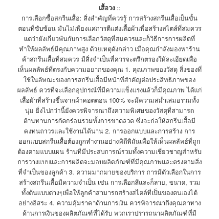
เสื้อวง
::
การเลือกซื้อสกรีนเสื้อ: สิ่งสำคัญที่ควรรู้ การสร้างสกรีนเสื้อเป็นขั้น
ตอนที่ซับซ้อน มันไม่เพียงแค่การตีแต่งเสื้อผ้าเพื่อสร้างสไตล์ที่สมควร
แต่ว่ายังเกี่ยวพันกับการเลือกวัสดุที่สมควรและก็วิธีการการผลิตที่
ทำให้ผลลัพธ์มีคุณภาพสูง ด้วยเหตุดังกล่าว เมื่อคุณกำลังมองหาร้าน
ค้าสกรีนเสื้อที่สมควร มีสิ่งจำเป็นที่ควรจะตรึกตรองให้ละเอียดเพื่อ
เห็นผลลัพธ์ที่ตรงกับความอยากของคุณ 1. คุณภาพของวัสดุ สิ่งของที่
ใช้ในลัษณะของการสกรีนเสื้อมีหน้าที่สำคัญต่อประสิทธิภาพของ
ผลลัพธ์ ควรที่จะเลือกอุปกรณ์ที่มีความแข็งแรงแล้วก็มีคุณภาพ ได้แก่
เสื้อผ้าที่สร้างขึ้นจากผ้าคอตตอน 100% จะมีความสม่ำเสมอรวมทั้ง
นุ่ม ยิ่งไปกว่านี้ยังควรพิจารณาถึงความพิเศษของวัสดุที่สามารถ
ต้านทานการกัดกร่อนรวมทั้งการขาดลวด ซึ่งจะก่อให้สกรีนเสื้อมี
คงทนถาวรและใช้งานได้นาน 2. การออกแบบและการสร้าง การ
ออกแบบสกรีนเสื้อต้องถูกทำงานอย่างพิถีพิถันเพื่อให้เห็นผลลัพธ์ที่ถูก
ต้องตามแบบแผน ร้านที่มีประสบการณ์รวมทั้งความเชี่ยวชาญสำหรับ
การวางแบบและการผลิตจะมอบผลิตภัณฑ์ที่มีคุณภาพและตรงตามสิ่ง
ที่จำเป็นของลูกค้า 3. ความมากมายของบริการ การมีตัวเลือกในการ
สร้างสกรีนเสื้อมีความจำเป็น เช่น การเลือกสีและก็ลาย, ขนาด, รวม
ทั้งต้นแบบต่างๆเพื่อให้ลูกค้าสามารถสร้างสไตล์ที่เป็นของตนเองได้
อย่างอิสระ 4. ความคุ้มราคาด้านการเงิน ควรพิจารณาถึงคุณค่าทาง
ด้านการเงินของผลิตภัณฑ์ที่ได้รับ พวกเราปรารถนาผลิตภัณฑ์ที่มี