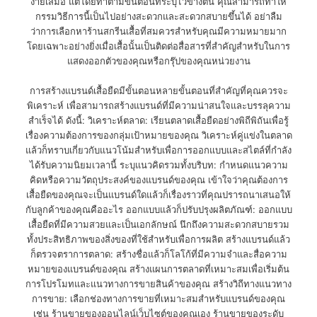
ง่ายเสมอ แต่โดยทำตามขั้นตอนที่ระบุไว้ข้างต้น คุณสามารถทำให้
กรรมวิธีการนี้เป็นไปอย่างสะดวกและสะดวกสบายขึ้นได้ อย่าลืม
ว่าการเลือกหาร้านสกรีนเสื้อที่สมควรสำหรับคุณมีความหมายมาก
โดยเฉพาะอย่างยิ่งเมื่อเสื้อนั้นเป็นติดต่อสื่อสารที่สำคัญสำหรับในการ
แสดงออกตัวของคุณหรือกรุ๊ปของคุณหน่วยงาน
การสร้างแบรนด์เสื้อยืดมีขั้นตอนหลายขั้นตอนที่สำคัญที่คุณควรจะ
พิเคราะห์ เพื่อสามารถสร้างแบรนด์ที่มีความน่าสนใจและบรรลุความ
สำเร็จได้ ดังนี้: วิเคราะห์ตลาด: เรียนตลาดเสื้อยืดอย่างพิถีพิถันเพื่อรู้
เรื่องความต้องการของกลุ่มเป้าหมายของคุณ วิเคราะห์คู่แข่งในตลาด
แล้วก็ทราบเกี่ยวกับแนวโน้มสำหรับเพื่อการออกแบบและสไตล์ที่กำลัง
ได้รับความนิยมเวลานี้ ระบุแนวคิดรวมทั้งบริบท: กำหนดแนวความ
คิดหรือความวัตถุประสงค์ของแบรนด์ของคุณ เข้าใจว่าคุณต้องการ
เสื้อยืดของคุณจะเป็นแบรนด์ใดแล้วก็เรื่องราวที่คุณปรารถนาเสนอให้
กับลูกค้าของคุณคืออะไร ออกแบบแล้วก็ปรับปรุงผลิตภัณฑ์: ออกแบบ
เสื้อยืดที่มีความสวยและเป็นเอกลักษณ์ นึกถึงความสะดวกสบายรวม
ทั้งประสิทธิภาพของสิ่งของที่ใช้สำหรับเพื่อการผลิต สร้างแบรนด์แล้ว
ก็ตรวจตราการตลาด: สร้างชื่อแล้วก็โลโก้ที่มีความจำและสื่อความ
หมายของแบรนด์ของคุณ สร้างแผนการตลาดที่เหมาะสมเพื่อเริ่มต้น
การโปรโมทและแนวทางการขายสินค้าของคุณ สร้างวิถีทางแนวทาง
การขาย: เลือกช่องทางการขายที่เหมาะสมสำหรับแบรนด์ของคุณ
เช่น ร้านขายของออนไลน์เว็บไซต์ของคุณเอง ร้านขายของระดับ