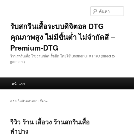
ข้าม
ข้าม
ไป
ไป
ค้นหา
ยัง
บทความ
เนื้อหา
รอง
รับสกรีนเสื้อระบบดิจิตอล DTG
หลัก
คุณภาพสูง ไม่มีขั้นต่ำ ไม่จำกัดสี –
Premium-DTG
ร้านสกรีนเสื้อ โรงงานผลิตเสื้อยืด โดยใช้ Brother GTX PRO (direct to
garment)
เมนู
หน้าแรก
หลัก
คลังเก็บป้ายกำกับ:
เสื้อวง
รีวิว ร้าน เสื้อวง ร้านสกรีนเสื้อ
ลำปาง