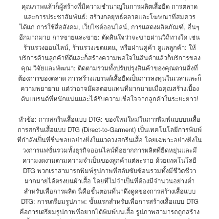
คุณภาพแล้วก็ผู้สร้างที่มีความชำนาญในการผลิตเสื้อยืด การตลาด
และการประชาสัมพันธ์: สร้างกลยุทธ์ตลาดและโฆษณาที่สมควร
ได้แก่ การใช้สื่อสังคม, เว็บไซต์ออนไลน์, การแสดงผลิตภัณฑ์, อื่นๆ
อีกมากมาย การขายและขาย: ตัดสินใจว่าจะขายผ่านวิถีทางใด เช่น
ร้านรวงออนไลน์, ร้านรวงเขตแดน, หรือผ่านคู่ค้า ดูแลลูกค้า: ให้
บริการด้านลูกค้าที่ดีและก็สร้างความพอใจในสินค้าแล้วก็บริการของ
คุณ วิจัยและพัฒนา: ติดตามรวมทั้งปรับปรุงสินค้าของคุณตามสิ่งที่
ต้องการของตลาด การสร้างแบรนด์เสื้อยืดเป็นการลงทุนในเวลาและก็
ความพยายาม แต่ว่าอาจมีผลตอบแทนที่มากมายเมื่อคุณสร้างเบื้อง
ต้นแบรนด์ที่หนักแน่นและได้รับความเชื่อใจจากลูกค้าในระยะยาว!
หัวข้อ: การสกรีนเสื้อแบบ DTG: ของใหม่ใหม่ในการพิมพ์แบบบนเสื้อ
การสกรีนเสื้อแบบ DTG (Direct-to-Garment) เป็นเทคโนโลยีการพิมพ์
ที่กำลังเป็นที่ชื่นชอบอย่างยิ่งในแวดวงสกรีนเสื้อ โดยเฉพาะอย่างยิ่งใน
วงการแฟชั่นรวมทั้งธุรกิจออนไลน์ที่อยากการผลิตที่ยืดหยุ่นและมี
ความงดงามตามความจำเป็นของลูกค้าแต่ละราย ด้วยเทคโนโลยี
DTG พวกเราสามารถพิมพ์รูปภาพที่สลับซับซ้อนรวมทั้งมีชีวิตชีวา
มากมายได้ตรงบนผ้าเสื้อ โดยที่ไม่จำเป็นที่ต้องมีจำนวนอย่างต่ำ
สำหรับเพื่อการผลิต นี่คือขั้นตอนที่น่าดึงดูดของการสร้างเสื้อแบบ
DTG: การเตรียมรูปภาพ: ขั้นแรกสำหรับเพื่อการสร้างเสื้อแบบ DTG
คือการเตรียมรูปภาพที่อยากได้พิมพ์บนเสื้อ รูปภาพสามารถถูกสร้าง