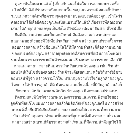
คู่แข่งขันในตลาดแล้วก็รู้เกี่ยวกับแนวโน้มในการออกแบบรวมทั้ง
สไตล์ที่กำลังได้รับความนิยมตอนนั้น ระบุแนวความคิดและก็บริบท:
ระบุแนวความคิดหรือความจุดมุ่งหมายของแบรนด์ของคุณ เข้าใจว่า
คุณอยากได้เสื้อยืดของคุณจะเป็นแบรนด์ใดแล้วก็เรื่องราวที่คุณอยาก
เสนอให้กับลูกค้าของคุณเป็นยังไง ดีไซน์และพัฒนาสินค้า: ดีไซน์เสื้อ
ยืดที่มีความสวยและเป็นเอกลักษณ์ คิดถึงความสะดวกสบายและ
คุณภาพของสิ่งของที่ใช้เพื่อสำหรับการผลิต สร้างแบรนด์รวมทั้งตรวจ
สอบการตลาด: สร้างชื่อและก็โลโก้ที่มีความจำและก็สื่อความหมาย
ของแบรนด์ของคุณ สร้างกลยุทธ์ตลาดที่สมควรเพื่อเริ่มการโฆษณา
รวมทั้งแนวทางการขายสินค้าของคุณ สร้างหนทางการขาย: เลือกวิถี
ทางแนวทางการขายที่สมควรสำหรับแบรนด์ของคุณ เช่น ร้านค้า
ออนไลน์เว็บไซต์ของคุณเอง ร้านค้าระดับเขตแดน หรือวิถีทางวิธีขาย
ออนไลน์ที่รู้จัก สร้างความไว้ใจ: ปรับปรุงความไว้ใจกับลูกค้าของคุณ
โดยการให้บริการลูกค้าที่ดี พัฒนาความเกี่ยวเนื่องที่ดีกับลูกค้า แล้วก็
รักษาประสิทธิภาพของผลิตภัณฑ์ของคุณ ติดตามและปรับแต่ง:
ติดตามและพินิจพิจารณาผลของการขายและความพึงพอใจของ
ลูกค้าเพื่อแก้ไขแผนการตลาดแล้วก็ผลิตภัณฑ์ของคุณถัดไป การสร้าง
แบรนด์เสื้อยืดมิได้เกิดเรื่องที่ง่ายและจะต้องใช้เวลารวมทั้งความบาก
บั่น แต่ว่าถ้าคุณกระทำตามขั้นตอนที่ถูกรวมทั้งมีความบากบั่น คุณ
สามารถสร้างแบรนด์ที่บรรลุความสำเร็จและก็มีความน่าดึงดูดใจได้