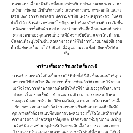
หลายแห่ง เพื่อหาตัวเลือกที่สมควรสำหรับงบประมาณของคุณ 7. ส่ง
เสริมการติดต่อแล้วก็บริการหลังแนวทางการขาย การผลักดันและส่ง
เสริมและบริการหลังวิธีขายมีความจำเป็น เพราะเหตุว่าจะช่วยให้คุณ
มั่นใจได้ว่าร้านค้าจะช่วยแก้ไขปัญหาหรือข้อสงสัยที่บางทีอาจเกิดขึ้น
หลังจากการซื้อสินค้า สรุป การหาร้านสกรีนเสื้อที่เหมาะสมสำหรับ
ความอยากของคุณอาจเป็นงานที่มีความซับซ้อน แต่ว่าโดยทำตาม
ขั้นตอนที่ระบุไว้ข้างต้น คุณสามารถทำให้วิธีการนี้ง่ายมากยิ่งขึ้นรวม
ทั้งเพิ่มจังหวะในการได้รับสินค้าที่มีคุณภาพรวมทั้งน่าพึงพอใจได้มาก
ขึ้น
หาร้าน เสื้อองกร ร้านสกรีนเสื้อ กระบี่
การสร้างแบรนด์เสื้อยืดเป็นกรรมวิธีที่น่าทึ่ง! นี่คือขั้นตอนหลักที่คุณ
สามารถใช้เพื่อเริ่ม: คิดแผนรวมทั้งการค้นคว้าวิจัยตลาด: ให้ความ
เอาใจใส่กับการศึกษาตลาดเพื่อเข้าใจสิ่งที่จำเป็นของลูกค้าและการ
ประลองในตลาดเสื้อผ้า. กำหนดกลุ่มเป้าหมาย: ระบุกลุ่มเป้าหมาย
ของคุณ ตัวอย่างเช่น วัย, วิถีทางสไตล์, ความอยากในการแก้ไขเสื้อ
ยืด, ฯลฯ ออกแบบแล้วก็สร้างแบรนด์: สร้างต้นแบบของเสื้อยืดที่มี
คุณภาพแล้วก็ออกแบบที่กับตลาดของคุณ รวมทั้งโลโก้แล้วก็ตราสิน
ค้าที่น่าจดจำ เลือกวัสดุแล้วก็ผู้ผลิต: เลือกสิ่งของที่มีคุณภาพแล้วก็ผู้
ผลิตที่มีความชำนาญสำหรับในการผลิตเสื้อยืด การตลาดและการ
โฆษณา: สร้างแนวทางตลาดและประชาสัมพันธ์ที่เหมาะสม ได้แก่