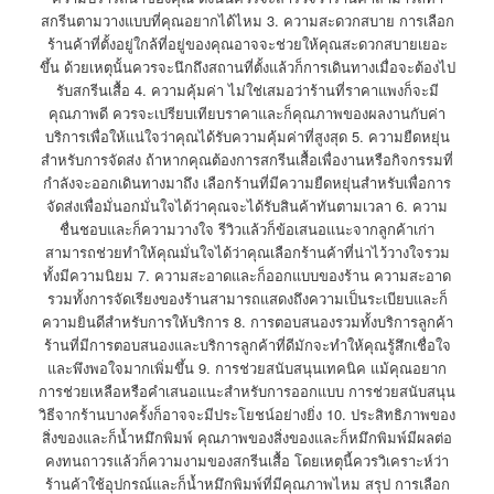
สกรีนตามวางแบบที่คุณอยากได้ไหม 3. ความสะดวกสบาย การเลือก
ร้านค้าที่ตั้งอยู่ใกล้ที่อยู่ของคุณอาจจะช่วยให้คุณสะดวกสบายเยอะ
ขึ้น ด้วยเหตุนั้นควรจะนึกถึงสถานที่ตั้งแล้วก็การเดินทางเมื่อจะต้องไป
รับสกรีนเสื้อ 4. ความคุ้มค่า ไม่ใช่เสมอว่าร้านที่ราคาแพงก็จะมี
คุณภาพดี ควรจะเปรียบเทียบราคาและก็คุณภาพของผลงานกับค่า
บริการเพื่อให้แน่ใจว่าคุณได้รับความคุ้มค่าที่สูงสุด 5. ความยืดหยุ่น
สำหรับการจัดส่ง ถ้าหากคุณต้องการสกรีนเสื้อเพื่องานหรือกิจกรรมที่
กำลังจะออกเดินทางมาถึง เลือกร้านที่มีความยืดหยุ่นสำหรับเพื่อการ
จัดส่งเพื่อมั่นอกมั่นใจได้ว่าคุณจะได้รับสินค้าทันตามเวลา 6. ความ
ชื่นชอบและก็ความวางใจ รีวิวแล้วก็ข้อเสนอแนะจากลูกค้าเก่า
สามารถช่วยทำให้คุณมั่นใจได้ว่าคุณเลือกร้านค้าที่น่าไว้วางใจรวม
ทั้งมีความนิยม 7. ความสะอาดและก็ออกแบบของร้าน ความสะอาด
รวมทั้งการจัดเรียงของร้านสามารถแสดงถึงความเป็นระเบียบและก็
ความยินดีสำหรับการให้บริการ 8. การตอบสนองรวมทั้งบริการลูกค้า
ร้านที่มีการตอบสนองและบริการลูกค้าที่ดีมักจะทำให้คุณรู้สึกเชื่อใจ
และพึงพอใจมากเพิ่มขึ้น 9. การช่วยสนับสนุนเทคนิค แม้คุณอยาก
การช่วยเหลือหรือคำเสนอแนะสำหรับการออกแบบ การช่วยสนับสนุน
วิธีจากร้านบางครั้งก็อาจจะมีประโยชน์อย่างยิ่ง 10. ประสิทธิภาพของ
สิ่งของและก็น้ำหมึกพิมพ์ คุณภาพของสิ่งของและก็หมึกพิมพ์มีผลต่อ
คงทนถาวรแล้วก็ความงามของสกรีนเสื้อ โดยเหตุนี้ควรวิเคราะห์ว่า
ร้านค้าใช้อุปกรณ์และก็น้ำหมึกพิมพ์ที่มีคุณภาพไหม สรุป การเลือก