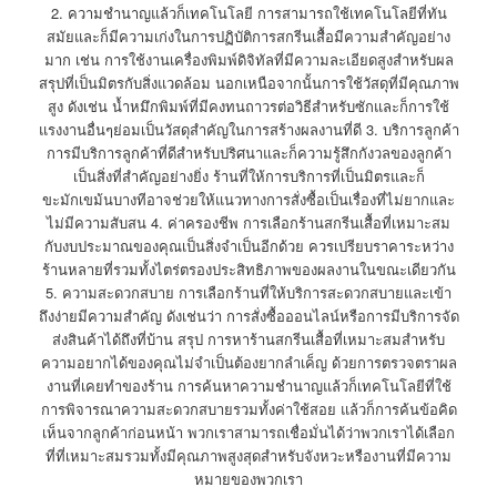
2. ความชำนาญแล้วก็เทคโนโลยี การสามารถใช้เทคโนโลยีที่ทัน
สมัยและก็มีความเก่งในการปฏิบัติการสกรีนเสื้อมีความสำคัญอย่าง
มาก เช่น การใช้งานเครื่องพิมพ์ดิจิทัลที่มีความละเอียดสูงสำหรับผล
สรุปที่เป็นมิตรกับสิ่งแวดล้อม นอกเหนือจากนั้นการใช้วัสดุที่มีคุณภาพ
สูง ดังเช่น น้ำหมึกพิมพ์ที่มีคงทนถาวรต่อวิธีสำหรับซักและก็การใช้
แรงงานอื่นๆย่อมเป็นวัสดุสำคัญในการสร้างผลงานที่ดี 3. บริการลูกค้า
การมีบริการลูกค้าที่ดีสำหรับปริศนาและก็ความรู้สึกกังวลของลูกค้า
เป็นสิ่งที่สำคัญอย่างยิ่ง ร้านที่ให้การบริการที่เป็นมิตรและก็
ขะมักเขม้นบางทีอาจช่วยให้แนวทางการสั่งซื้อเป็นเรื่องที่ไม่ยากและ
ไม่มีความสับสน 4. ค่าครองชีพ การเลือกร้านสกรีนเสื้อที่เหมาะสม
กับงบประมาณของคุณเป็นสิ่งจำเป็นอีกด้วย ควรเปรียบราคาระหว่าง
ร้านหลายที่รวมทั้งไตร่ตรองประสิทธิภาพของผลงานในขณะเดียวกัน
5. ความสะดวกสบาย การเลือกร้านที่ให้บริการสะดวกสบายและเข้า
ถึงง่ายมีความสำคัญ ดังเช่นว่า การสั่งซื้อออนไลน์หรือการมีบริการจัด
ส่งสินค้าได้ถึงที่บ้าน สรุป การหาร้านสกรีนเสื้อที่เหมาะสมสำหรับ
ความอยากได้ของคุณไม่จำเป็นต้องยากลำเค็ญ ด้วยการตรวจตราผล
งานที่เคยทำของร้าน การค้นหาความชำนาญแล้วก็เทคโนโลยีที่ใช้
การพิจารณาความสะดวกสบายรวมทั้งค่าใช้สอย แล้วก็การค้นข้อคิด
เห็นจากลูกค้าก่อนหน้า พวกเราสามารถเชื่อมั่นได้ว่าพวกเราได้เลือก
ที่ที่เหมาะสมรวมทั้งมีคุณภาพสูงสุดสำหรับจังหวะหรืองานที่มีความ
หมายของพวกเรา