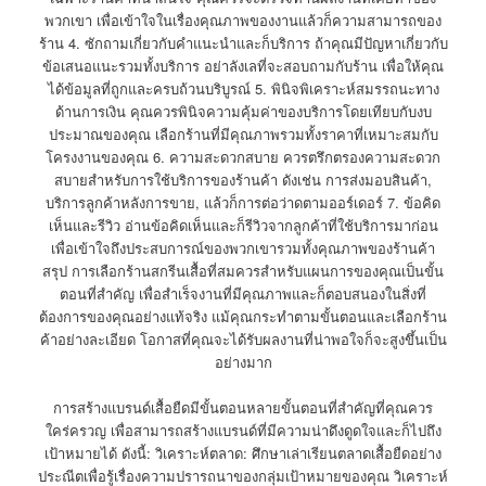
พวกเขา เพื่อเข้าใจในเรื่องคุณภาพของงานแล้วก็ความสามารถของ
ร้าน 4. ซักถามเกี่ยวกับคำแนะนำและก็บริการ ถ้าคุณมีปัญหาเกี่ยวกับ
ข้อเสนอแนะรวมทั้งบริการ อย่าลังเลที่จะสอบถามกับร้าน เพื่อให้คุณ
ได้ข้อมูลที่ถูกและครบถ้วนบริบูรณ์ 5. พินิจพิเคราะห์สมรรถนะทาง
ด้านการเงิน คุณควรพินิจความคุ้มค่าของบริการโดยเทียบกับงบ
ประมาณของคุณ เลือกร้านที่มีคุณภาพรวมทั้งราคาที่เหมาะสมกับ
โครงงานของคุณ 6. ความสะดวกสบาย ควรตรึกตรองความสะดวก
สบายสำหรับการใช้บริการของร้านค้า ดังเช่น การส่งมอบสินค้า,
บริการลูกค้าหลังการขาย, แล้วก็การต่อว่าดตามออร์เดอร์ 7. ข้อคิด
เห็นและรีวิว อ่านข้อคิดเห็นและก็รีวิวจากลูกค้าที่ใช้บริการมาก่อน
เพื่อเข้าใจถึงประสบการณ์ของพวกเขารวมทั้งคุณภาพของร้านค้า
สรุป การเลือกร้านสกรีนเสื้อที่สมควรสำหรับแผนการของคุณเป็นขั้น
ตอนที่สำคัญ เพื่อสำเร็จงานที่มีคุณภาพและก็ตอบสนองในสิ่งที่
ต้องการของคุณอย่างแท้จริง แม้คุณกระทำตามขั้นตอนและเลือกร้าน
ค้าอย่างละเอียด โอกาสที่คุณจะได้รับผลงานที่น่าพอใจก็จะสูงขึ้นเป็น
อย่างมาก
การสร้างแบรนด์เสื้อยืดมีขั้นตอนหลายขั้นตอนที่สำคัญที่คุณควร
ใคร่ครวญ เพื่อสามารถสร้างแบรนด์ที่มีความน่าดึงดูดใจและก็ไปถึง
เป้าหมายได้ ดังนี้: วิเคราะห์ตลาด: ศึกษาเล่าเรียนตลาดเสื้อยืดอย่าง
ประณีตเพื่อรู้เรื่องความปรารถนาของกลุ่มเป้าหมายของคุณ วิเคราะห์