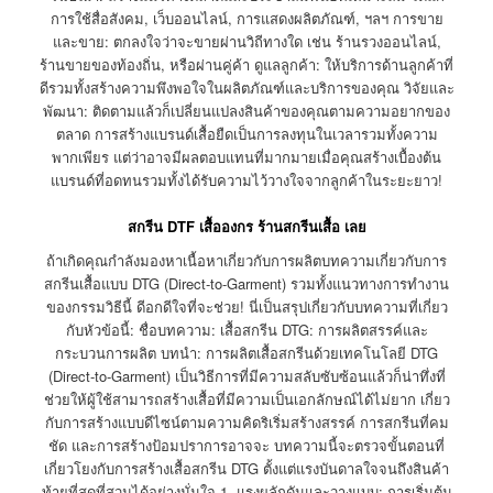
การใช้สื่อสังคม, เว็บออนไลน์, การแสดงผลิตภัณฑ์, ฯลฯ การขาย
และขาย: ตกลงใจว่าจะขายผ่านวิถีทางใด เช่น ร้านรวงออนไลน์,
ร้านขายของท้องถิ่น, หรือผ่านคู่ค้า ดูแลลูกค้า: ให้บริการด้านลูกค้าที่
ดีรวมทั้งสร้างความพึงพอใจในผลิตภัณฑ์และบริการของคุณ วิจัยและ
พัฒนา: ติดตามแล้วก็เปลี่ยนแปลงสินค้าของคุณตามความอยากของ
ตลาด การสร้างแบรนด์เสื้อยืดเป็นการลงทุนในเวลารวมทั้งความ
พากเพียร แต่ว่าอาจมีผลตอบแทนที่มากมายเมื่อคุณสร้างเบื้องต้น
แบรนด์ที่อดทนรวมทั้งได้รับความไว้วางใจจากลูกค้าในระยะยาว!
สกรีน DTF เสื้อองกร ร้านสกรีนเสื้อ เลย
ถ้าเกิดคุณกำลังมองหาเนื้อหาเกี่ยวกับการผลิตบทความเกี่ยวกับการ
สกรีนเสื้อแบบ DTG (Direct-to-Garment) รวมทั้งแนวทางการทำงาน
ของกรรมวิธีนี้ ดีอกดีใจที่จะช่วย! นี่เป็นสรุปเกี่ยวกับบทความที่เกี่ยว
กับหัวข้อนี้: ชื่อบทความ: เสื้อสกรีน DTG: การผลิตสรรค์และ
กระบวนการผลิต บทนำ: การผลิตเสื้อสกรีนด้วยเทคโนโลยี DTG
(Direct-to-Garment) เป็นวิธีการที่มีความสลับซับซ้อนแล้วก็น่าทึ่งที่
ช่วยให้ผู้ใช้สามารถสร้างเสื้อที่มีความเป็นเอกลักษณ์ได้ไม่ยาก เกี่ยว
กับการสร้างแบบดีไซน์ตามความคิดริเริ่มสร้างสรรค์ การสกรีนที่คม
ชัด และการสร้างป้อมปราการอาจจะ บทความนี้จะตรวจขั้นตอนที่
เกี่ยวโยงกับการสร้างเสื้อสกรีน DTG ตั้งแต่แรงบันดาลใจจนถึงสินค้า
ท้ายที่สุดที่สวมได้อย่างมั่นใจ 1. แรงผลักดันและวางแบบ: การเริ่มต้น