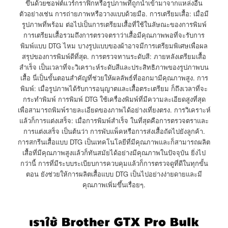
ขึ้นด้วยซอฟต์แวร์กราฟิกหรือรูปภาพที่ถูกนำเข้ามาจากแหล่งอื่น
ตัวอย่างเช่น การถ่ายภาพหรือวางแบบด้วยมือ. การเตรียมเสื้อ: เมื่อมี
รูปภาพที่พร้อม ต่อไปเป็นการเตรียมเสื้อที่ใช้ในลัษณะของการพิมพ์
การเตรียมเสื้อรวมถึงการตรวจตราว่าเสื้อมีคุณภาพพอที่จะรับการ
พิมพ์แบบ DTG ไหม บางรูปแบบของผ้าอาจมีการเตรียมพิเศษเพื่อผล
สรุปของการพิมพ์ดีที่สุด. การตรวจทานระดับสี: ภายหลังเตรียมเสื้อ
สำเร็จ เป็นเวลาที่จะวิเคราะห์ระดับสีและประสิทธิภาพของรูปภาพบน
เสื้อ นี่เป็นขั้นตอนสำคัญที่ช่วยให้ผลลัพธ์ที่ออกมามีคุณภาพสูง. การ
พิมพ์: เมื่อรูปภาพได้รับการอนุญาตและเสื้อตระเตรียม ก็ถึงเวลาที่จะ
กระทำพิมพ์ การพิมพ์ DTG ใช้เครื่องพิมพ์ที่มีความละเอียดสูงที่สุด
เพื่อสามารถพิมพ์รายละเอียดของภาพได้อย่างเที่ยงตรง. การวิเคราะห์
แล้วก็การแต่งเสร็จ: เมื่อการพิมพ์สำเร็จ ในที่สุดคือการตรวจตราและ
การแต่งเสร็จ เป็นต้นว่า การพับแพ็คหรือการส่งเสื้อถัดไปยังลูกค้า.
การสกรีนเสื้อแบบ DTG เป็นเทคโนโลยีที่มีคุณภาพและก็สามารถผลิต
เสื้อที่มีคุณภาพสูงแล้วก็ทันสมัยได้อย่างมีคุณภาพในปัจจุบัน ยิ่งไป
กว่านี้ การที่มีระบบระเบียบการควบคุมแล้วก็การตรวจดูที่ดีในทุกขั้น
ตอน ยังช่วยให้การผลิตเสื้อแบบ DTG เป็นไปอย่างง่ายดายและมี
คุณภาพเพิ่มขึ้นเรื่อยๆ.