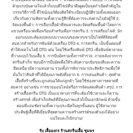
ด้วยแรงบันดาลใจแล้วก็แบบดีไซน์ที่น่าดึงดูดเป็นจุดกำเนิดสำคัญใน
กรรมวิธีการนี้ ดีไซน์เนอร์ต้องคิดให้ระเบียบปฏิบัติรวมทั้งแสดงออก
เกี่ยวกับความคิดรวมทั้งความรู้สึกที่ต้องการจะส่งผ่านไปยังผู้ใช้ 2.
จัดแจงพื้นผ้า: การเลือกเสื้อผ้าที่สมควรและจัดเตรียมพื้นผ้าโดยการ
แขวนหรือนวดเพื่อพร้อมสำหรับเพื่อการสกรีน 3. การเตรียมไฟล์: นัก
ออกแบบจะต้องแปลงแบบวางแบบของพวกเขาเป็นไฟล์ดิจิตอลที่
สมควรสำหรับการพิมพ์ด้วยเครื่อง DTG 4. การสกรีน: เป็นขั้นตอนที่
ทำให้เทคโนโลยี DTG เด่น โดยใช้เครื่องพิมพ์ DTG เพื่อพิมพ์ตาลายม
ที่วางแบบไว้บนเสื้อ 5. การบีบอัดรวมทั้งการสำรวจ: ภายหลังจากการ
สกรีนสำเร็จ ชอบมีการบีบอัดเพื่อให้ระดับความเข้มของสีและความ
ยึดเหนี่ยวมีความทนทาน รวมทั้งการพิจารณาประสิทธิภาพเพื่อให้
มั่นใจว่าสินค้าที่ได้มีคุณภาพดังที่อยาก 6. การเสนอสินค้า: สุดท้าย
เสื้อที่สร้างขึ้นจะถูกเสนอให้แก่ลูกค้า โดยใช้ช่องทางการตลาดที่
สมควร อย่างเช่น การขายออนไลน์หรือการจัดแสดงสินค้า สรุป: การ
สร้างเสื้อสกรีน DTG เป็นแนวทางการที่จะต้องใช้เวลาและก็ความ
สร้างสรรค์ เพื่อสำเร็จลัพธ์ที่มีคุณภาพแล้วก็เป็นเอกลักษณ์ ด้วยขั้น
ตอนที่แจ่มชัดรวมทั้งความประณีตในทุกขั้นตอน ผู้ใช้สามารถ
ประดิษฐ์เสื้อที่ดีเยี่ยมที่สุดตามความสร้างสรรค์ของตัวเองได้อย่าง
แน่ใจและก็เบิกบาน!
รับ เสื้อองกร ร้านสกรีนเสื้อ ชุมพร