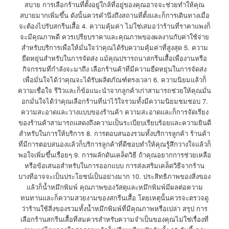
สบาย การเลือกร้านที่ตั้งอยู่ใกล้ที่อยู่ของคุณอาจจะช่วยทำให้คุณ
สบายมากเพิ่มขึ้น ดังนั้นควรคำนึงถึงสถานที่ตั้งและก็การเดินทางเมื่อ
จะต้องไปรับสกรีนเสื้อ 4. ความคุ้มค่า ไม่ใช่เสมอว่าร้านที่ราคาแพงก็
จะมีคุณภาพดี ควรเปรียบราคาและคุณภาพของผลงานกับค่าใช้จ่าย
สำหรับบริการเพื่อให้มั่นใจว่าคุณได้รับความคุ้มค่าที่สูงสุด 5. ความ
ยืดหยุ่นสำหรับในการจัดส่ง แม้คุณปรารถนาสกรีนเสื้อเพื่องานหรือ
กิจกรรมที่กำลังจะมาถึง เลือกร้านค้าที่มีความยืดหยุ่นในการจัดส่ง
เพื่อมั่นใจได้ว่าคุณจะได้รับผลิตภัณฑ์ตรงเวลา 6. ความนิยมแล้วก็
ความเชื่อใจ รีวิวและก็ข้อแนะนำจากลูกค้าเก่าสามารถช่วยให้คุณมั่น
อกมั่นใจได้ว่าคุณเลือกร้านที่น่าไว้ใจรวมทั้งมีความนิยมชมชอบ 7.
ความสะอาดและวางแบบของร้านค้า ความสะอาดและก็การจัดเรียง
ของร้านค้าสามารถแสดงถึงความเป็นระเบียบเรียบร้อยและความยินดี
สำหรับในการให้บริการ 8. การตอบสนองรวมทั้งบริการลูกค้า ร้านค้า
ที่มีการตอบสนองแล้วก็บริการลูกค้าที่ดีชอบทำให้คุณรู้สึกวางใจแล้วก็
พอใจเพิ่มขึ้นเรื่อยๆ 9. การผลักดันเคล็ดวิธี ถ้าคุณอยากการช่วยเหลือ
หรือข้อเสนอสำหรับในการออกแบบ การส่งเสริมเคล็ดวิธีจากร้าน
บางทีอาจจะเป็นประโยชน์เป็นอย่างมาก 10. ประสิทธิภาพของสิ่งของ
แล้วก็น้ำหมึกพิมพ์ คุณภาพของวัสดุและหมึกพิมพ์มีผลต่อความ
ทนทานและก็ความสวยงามของสกรีนเสื้อ โดยเหตุนั้นควรจะตรวจดู
ว่าร้านใช้สิ่งของรวมทั้งน้ำหมึกพิมพ์ที่มีคุณภาพหรือเปล่า สรุป การ
เลือกร้านสกรีนเสื้อที่สมควรสำหรับความจำเป็นของคุณไม่ใช่เรื่องที่