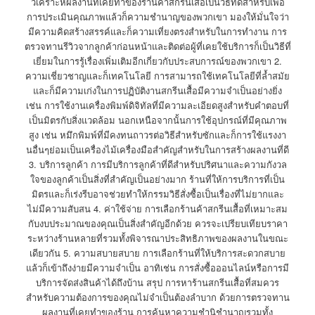
วิเคราะห์ผลงานที่เคยทำของร้านค้าสกรีนเสื้อเป็นวิธีที่ดีสำหรับเพื่อ
การประเมินคุณภาพแล้วก็ความชำนาญของพวกเขา มองให้มั่นใจว่า
มีความคิดสร้างสรรค์และก็ความเที่ยงตรงสำหรับในการทำงาน การ
ตรวจทานรีวิวจากลูกค้าก่อนหน้าและติดต่อผู้ที่เคยใช้บริการก็เป็นวิธีที่
เยี่ยมในการรู้เรื่องเพิ่มเติมอีกเกี่ยวกับประสบการณ์ของพวกเขา 2.
ความเชี่ยวชาญและก็เทคโนโลยี การสามารถใช้เทคโนโลยีที่ล้ำสมัย
และก็มีความเก่งในการปฏิบัติงานสกรีนเสื้อมีความจำเป็นอย่างยิ่ง
เช่น การใช้งานเครื่องพิมพ์ดิจิทัลที่มีความละเอียดสูงสำหรับคำตอบที่
เป็นมิตรกับสิ่งแวดล้อม นอกเหนือจากนั้นการใช้อุปกรณ์ที่มีคุณภาพ
สูง เช่น หมึกพิมพ์ที่มีคงทนถาวรต่อวิธีสำหรับซักและก็การใช้แรงงา
นอื่นๆย่อมเป็นเครื่องไม้เครื่องมือสำคัญสำหรับในการสร้างผลงานที่ดี
3. บริการลูกค้า การมีบริการลูกค้าที่ดีสำหรับปริศนาและความกังวล
ใจของลูกค้าเป็นสิ่งที่สำคัญเป็นอย่างมาก ร้านที่ให้การบริการที่เป็น
มิตรและก็เร่งรีบอาจช่วยทำให้กรรมวิธีสั่งซื้อเป็นเรื่องที่ไม่ยากและ
ไม่มีความสับสน 4. ค่าใช้จ่าย การเลือกร้านค้าสกรีนเสื้อที่เหมาะสม
กับงบประมาณของคุณเป็นสิ่งสำคัญอีกด้วย ควรจะเปรียบเทียบราคา
ระหว่างร้านหลายที่รวมทั้งพิจารณาประสิทธิภาพของผลงานในขณะ
เดียวกัน 5. ความสบายสบาย การเลือกร้านที่ให้บริการสะดวกสบาย
แล้วก็เข้าถึงง่ายมีความจำเป็น อาทิเช่น การสั่งซื้อออนไลน์หรือการมี
บริการจัดส่งสินค้าได้ถึงบ้าน สรุป การหาร้านสกรีนเสื้อที่สมควร
สำหรับความต้องการของคุณไม่จำเป็นต้องลำบาก ด้วยการตรวจทาน
ผลงานที่เคยทำของร้าน การค้นหาความชำนิชำนาญรวมทั้ง