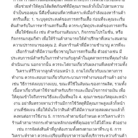
เพื่อช่วยทำให้คุณได้ผลิตภัณฑ์ที่มีคุณภาพแล้วก็เป็นไปตามความ
จำเป็นของคุณ นี่คือขั้นตอนที่ควรพิเคราะห์เมื่อกำลังมองหาร้านค้า
สกรีนเสื้อ: 1. ระบุจุดประสงค์ของการสกรีนเสื้อ ก่อนที่จะคุณจะเริ่ม
ต้นสำหรับในการหาร้านสกรีนเสื้อ ควรระบุวัตถุประสงค์ของการสกรีน
เสื้อให้ชัดแจ้ง เช่น สำหรับงานสัมมนา, กิจกรรมโปรโมชั่น, หรือ
กิจกรรมกลุ่มกีฬา เพื่อให้ร้านค้าสามารถให้คำปรึกษาที่เหมาะสมตาม
ความปรารถนาของคุณ 2. ค้นหาร้านค้าที่มีความชำนาญ ควรที่จะ
เลือกร้านค้าที่มีความเชี่ยวชาญในการสกรีนเสื้อ ตัวอย่างเช่น มี
ประสบการณ์สำหรับในการทำงานกับลูกค้าในอุตสาหกรรมที่คุณกำลัง
ดำเนินงาน นอกจากนั้น ควรจะไต่ถามเกี่ยวกับผลงานที่เคยทำรวมทั้ง
วิเคราะห์รีวิวจากลูกค้าก่อนหน้า 3. ถามไถ่เกี่ยวกับแนวทางการ
ทำงาน ควรจะสอบถามเกี่ยวกับกระบวนการทำงานของร้านค้า อย่าง
เช่น วิธีการส่งแบบวางแบบ, ขณะที่ใช้ในลัษณะของการผลิต, รวมทั้ง
เนื้อหาเกี่ยวกับค่าใช้จ่ายสำหรับบริการและเงื่อนไขการจ่ายเงิน เพื่อ
ให้คุณเข้าใจถึงกรรมวิธีและเป็นที่พอใจ 4. คุณภาพของวัสดุและหน้า
งาน อย่าลืมตรวจทานว่าร้านมีการใช้วัสดุที่มีคุณภาพสูงแล้วก็หน้า
งานที่ชัดเจน เพื่อให้มั่นใจว่าสินค้าที่ได้มีความสวยสดงดงามแล้วก็
คงทนต่อการใช้งาน 5. การกระทำตามข้อกำหนด ควรวิเคราะห์ว่า
ร้านค้าสามารถกระทำตามหลักเกณฑ์ที่คุณอยากได้ได้ไหม ตัวอย่าง
เช่น การจัดส่งสินค้าที่ถูกต้องรวมทั้งตรงตามเวลาที่ระบุ 6. การ
วิเคราะห์ราคา ควรจะเปรียบเทียบราคารวมทั้งบริการระหว่างร้านค้า