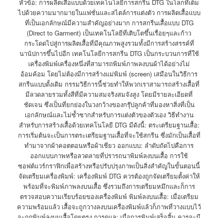
หัวข้อ: การผลิตเสื้อแบบด้วยเทคโนโลยีการสกรีน DTG ในโลกที่เต็ม
ไปด้วยความมากมายในแฟชั่นและสไตล์การแต่งตัว การผลิตเสื้อแบบ
ที่เป็นเอกลักษณ์มีความสำคัญอย่างมาก การสกรีนเสื้อแบบ DTG
(Direct to Garment) เป็นเทคโนโลยีที่เติบโตขึ้นเรื่อยๆและก้าว
กระโดดไปสู่การผลิตเสื้อที่มีคุณภาพสูงรวมทั้งมีการสร้างสรรค์ที่
นานัปการขึ้นไปอีก เทคโนโลยีการสกรีน DTG เป็นกระบวนการที่ใช้
เครื่องพิมพ์เครื่องหนึ่งที่สามารถพิมพ์ภาพลงบนผ้าได้อย่างไม่
อ้อมค้อม โดยไม่ต้องมีการสร้างแม่พิมพ์ (screen) เสมือนในวิธีการ
สกรีนแบบดั้งเดิม กรรมวิธีการนี้ช่วยทำให้พวกเราสามารถสร้างเสื้อที่
มีลวดลายรวมทั้งสีที่มีความสมจริงสมจังสูง โดยมีรายละเอียดที่
ชัดเจน ซึ่งเป็นที่ยกย่องในวงกว้างของกรุ๊ปลูกค้าที่มองหาสิ่งที่เป็น
เอกลักษณ์และไม่ซ้ำซากสำหรับการแต่งตัวของตัวเอง วิธีทำงาน
สำหรับการสร้างเสื้อด้วยเทคโนโลยี DTG มีดังนี้: ตระเตรียมฐานเสื้อ:
การเริ่มต้นจะเป็นการตระเตรียมฐานเสื้อที่จะใช้สกรีน ซึ่งมักเป็นเสื้อที่
ทำมาจากผ้าคอตตอนหรือผ้าเชียว ออกแบบ: ลำดับถัดไปคือการ
ออกแบบภาพหรือลวดลายที่ปรารถนาพิมพ์ลงบนเสื้อ การใช้
ซอฟต์แวร์กราฟิกเพื่อสร้างหรือปรับปรุงภาพเป็นสิ่งสำคัญในขั้นตอนนี้
จัดเตรียมเครื่องพิมพ์: เครื่องพิมพ์ DTG ควรต้องถูกจัดเตรียมตั้งค่าให้
พร้อมที่จะพิมพ์ภาพลงบนเสื้อ ซึ่งรวมถึงการเตรียมหมึกและก็การ
ตรวจสอบความเรียบร้อยของเครื่องพิมพ์ พิมพ์ลงบนเสื้อ: เมื่อเตรียม
ความพร้อมแล้ว เสื้อจะถูกวางลงบนเครื่องพิมพ์แล้วก็ภาพที่วางแบบไว้
จะถูกพิมพ์ลงบนเสื้อโดยตรง การดูแล: เมื่อการพิมพ์เสร็จสิ้น ควรจะมี