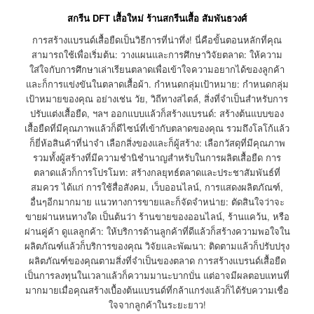
สกรีน DFT เสื้อใหม่ ร้านสกรีนเสื้อ สัมพันธวงศ์
การสร้างแบรนด์เสื้อยืดเป็นวิธีการที่น่าทึ่ง! นี่คือขั้นตอนหลักที่คุณ
สามารถใช้เพื่อเริ่มต้น: วางแผนและการศึกษาวิจัยตลาด: ให้ความ
ใส่ใจกับการศึกษาเล่าเรียนตลาดเพื่อเข้าใจความอยากได้ของลูกค้า
และก็การแข่งขันในตลาดเสื้อผ้า. กำหนดกลุ่มเป้าหมาย: กำหนดกลุ่ม
เป้าหมายของคุณ อย่างเช่น วัย, วิถีทางสไตล์, สิ่งที่จำเป็นสำหรับการ
ปรับแต่งเสื้อยืด, ฯลฯ ออกแบบแล้วก็สร้างแบรนด์: สร้างต้นแบบของ
เสื้อยืดที่มีคุณภาพแล้วก็ดีไซน์ที่เข้ากับตลาดของคุณ รวมถึงโลโก้แล้ว
ก็ยี่ห้อสินค้าที่น่าจำ เลือกสิ่งของและก็ผู้สร้าง: เลือกวัสดุที่มีคุณภาพ
รวมทั้งผู้สร้างที่มีความชำนิชำนาญสำหรับในการผลิตเสื้อยืด การ
ตลาดแล้วก็การโปรโมท: สร้างกลยุทธ์ตลาดและประชาสัมพันธ์ที่
สมควร ได้แก่ การใช้สื่อสังคม, เว็บออนไลน์, การแสดงผลิตภัณฑ์,
อื่นๆอีกมากมาย แนวทางการขายและก็จัดจำหน่าย: ตัดสินใจว่าจะ
ขายผ่านหนทางใด เป็นต้นว่า ร้านขายของออนไลน์, ร้านแคว้น, หรือ
ผ่านคู่ค้า ดูแลลูกค้า: ให้บริการด้านลูกค้าที่ดีแล้วก็สร้างความพอใจใน
ผลิตภัณฑ์แล้วก็บริการของคุณ วิจัยและพัฒนา: ติดตามแล้วก็ปรับปรุง
ผลิตภัณฑ์ของคุณตามสิ่งที่จำเป็นของตลาด การสร้างแบรนด์เสื้อยืด
เป็นการลงทุนในเวลาแล้วก็ความมานะบากบั่น แต่อาจมีผลตอบแทนที่
มากมายเมื่อคุณสร้างเบื้องต้นแบรนด์ที่กล้าแกร่งแล้วก็ได้รับความเชื่อ
ใจจากลูกค้าในระยะยาว!