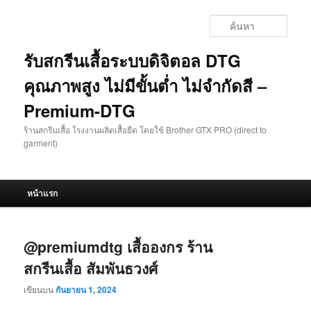
ข้าม
ข้าม
ไป
ไป
ค้นหา
ยัง
บทความ
เนื้อหา
รอง
รับสกรีนเสื้อระบบดิจิตอล DTG
หลัก
คุณภาพสูง ไม่มีขั้นต่ำ ไม่จำกัดสี –
Premium-DTG
ร้านสกรีนเสื้อ โรงงานผลิตเสื้อยืด โดยใช้ Brother GTX PRO (direct to
garment)
เมนู
หน้าแรก
หลัก
@premiumdtg เสื้อองกร ร้าน
สกรีนเสื้อ สัมพันธวงศ์
เขียนบน
กันยายน 1, 2024