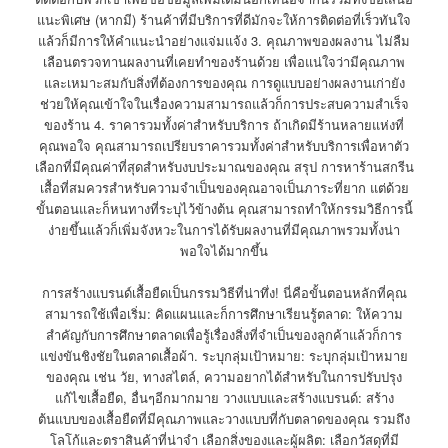
แนะพิเศษ (หากมี) ร้านค้าที่มีบริการที่ดีมักจะให้การติดต่อที่เร็วทันใจ
แล้วก็มีการให้คำแนะนำอย่างแจ่มแจ้ง 3. คุณภาพของผลงาน ไม่ลืม
เลือนตรวจทานผลงานที่เคยทำของร้านด้วย เพื่อแน่ใจว่ามีคุณภาพ
และเหมาะสมกับสิ่งที่ต้องการของคุณ การดูแบบอย่างผลงานเก่ายัง
ช่วยให้คุณเข้าใจในเรื่องความสามารถแล้วก็การประสบความสำเร็จ
ของร้าน 4. ราคารวมทั้งค่าสำหรับบริการ ถ้าเกิดมีร้านหลายแห่งที่
คุณพอใจ คุณสามารถเปรียบราคารวมทั้งค่าสำหรับบริการเพื่อหาตัว
เลือกที่มีคุณค่าที่สุดสำหรับงบประมาณของคุณ สรุป การหาร้านสกรีน
เสื้อที่สมควรสำหรับความจำเป็นของคุณอาจเป็นภาระที่ยาก แต่ด้วย
ขั้นตอนและก็หนทางที่ระบุไว้ข้างต้น คุณสามารถทำให้กรรมวิธีการนี้
ง่ายขึ้นแล้วก็เพิ่มจังหวะในการได้รับผลงานที่มีคุณภาพรวมทั้งน่า
พอใจได้มากขึ้น
การสร้างแบรนด์เสื้อยืดเป็นกรรมวิธีที่น่าทึ่ง! นี่คือขั้นตอนหลักที่คุณ
สามารถใช้เพื่อเริ่ม: คิดแผนและก็การศึกษาเรียนรู้ตลาด: ให้ความ
สำคัญกับการศึกษาตลาดเพื่อรู้เรื่องสิ่งที่จำเป็นของลูกค้าแล้วก็การ
แข่งขันชิงชัยในตลาดเสื้อผ้า. ระบุกลุ่มเป้าหมาย: ระบุกลุ่มเป้าหมาย
ของคุณ เช่น วัย, ทางสไตล์, ความอยากได้สำหรับในการปรับปรุง
แก้ไขเสื้อยืด, อื่นๆอีกมากมาย วางแบบและสร้างแบรนด์: สร้าง
ต้นแบบของเสื้อยืดที่มีคุณภาพและวางแบบที่กับตลาดของคุณ รวมถึง
โลโก้และตราสินค้าที่น่าจำ เลือกสิ่งของและผู้ผลิต: เลือกวัสดุที่มี