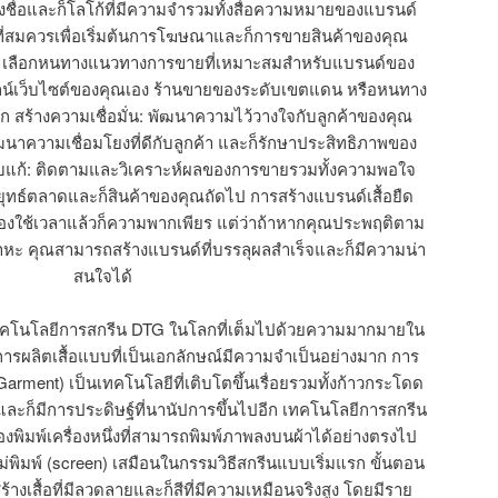
งชื่อและก็โลโก้ที่มีความจำรวมทั้งสื่อความหมายของแบรนด์
่สมควรเพื่อเริ่มต้นการโฆษณาและก็การขายสินค้าของคุณ
 เลือกหนทางแนวทางการขายที่เหมาะสมสำหรับแบรนด์ของ
ไลน์เว็บไซต์ของคุณเอง ร้านขายของระดับเขตแดน หรือหนทาง
ก สร้างความเชื่อมั่น: พัฒนาความไว้วางใจกับลูกค้าของคุณ
ัฒนาความเชื่อมโยงที่ดีกับลูกค้า และก็รักษาประสิทธิภาพของ
บแก้: ติดตามและวิเคราะห์ผลของการขายรวมทั้งความพอใจ
ยุทธ์ตลาดและก็สินค้าของคุณถัดไป การสร้างแบรนด์เสื้อยืด
็นต้องใช้เวลาแล้วก็ความพากเพียร แต่ว่าถ้าหากคุณประพฤติตาม
ตสาหะ คุณสามารถสร้างแบรนด์ที่บรรลุผลสำเร็จและก็มีความน่า
สนใจได้
ยเทคโนโลยีการสกรีน DTG ในโลกที่เต็มไปด้วยความมากมายใน
การผลิตเสื้อแบบที่เป็นเอกลักษณ์มีความจำเป็นอย่างมาก การ
Garment) เป็นเทคโนโลยีที่เติบโตขึ้นเรื่อยรวมทั้งก้าวกระโดด
ูงและก็มีการประดิษฐ์ที่นานัปการขึ้นไปอีก เทคโนโลยีการสกรีน
ื่องพิมพ์เครื่องหนึ่งที่สามารถพิมพ์ภาพลงบนผ้าได้อย่างตรงไป
่พิมพ์ (screen) เสมือนในกรรมวิธีสกรีนแบบเริ่มแรก ขั้นตอน
างเสื้อที่มีลวดลายและก็สีที่มีความเหมือนจริงสูง โดยมีราย