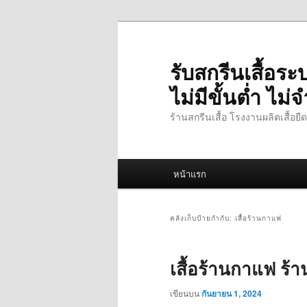
ข้าม
ข้าม
ไป
ไป
ยัง
บทความ
รับสกรีนเสื้อร
เนื้อหา
รอง
ไม่มีขั้นต่ำ ไ
หลัก
ร้านสกรีนเสื้อ โรงงานผลิตเสื้อย
เมนู
หน้าแรก
หลัก
คลังเก็บป้ายกำกับ:
เสื้อร้านกาแฟ
เสื้อร้านกาแฟ ร้า
เขียนบน
กันยายน 1, 2024