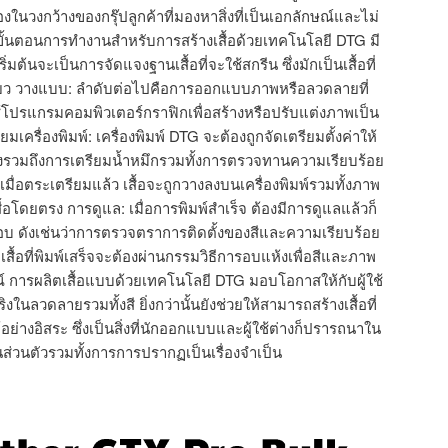
ย่องในวงกว้างของกรุ๊ปลูกค้าที่มองหาสิ่งที่เป็นเอกลักษณ์และไม่
ั้นตอนการทำงานสำหรับการสร้างเสื้อด้วยเทคโนโลยี DTG มี
ริ่มต้นจะเป็นการจัดแจงฐานเสื้อที่จะใช้สกรีน ซึ่งมักเป็นเสื้อที่
ยว วางแบบ: ลำดับต่อไปคือการออกแบบภาพหรือลวดลายที่
้โปรแกรมคอมพิวเตอร์กราฟิกเพื่อสร้างหรือปรับแต่งภาพเป็น
ียมเครื่องพิมพ์: เครื่องพิมพ์ DTG จะต้องถูกจัดเตรียมตั้งค่าให้
ซึ่งรวมถึงการเตรียมน้ำหมึกรวมทั้งการตรวจทานความเรียบร้อย
: เมื่อตระเตรียมแล้ว เสื้อจะถูกวางลงบนเครื่องพิมพ์รวมทั้งภาพ
้อโดยตรง การดูแล: เมื่อการพิมพ์สำเร็จ ต้องมีการดูแลแล้วก็
 ดังเช่นว่าการตรวจตราการติดตั้งของสีและความเรียบร้อย
สื้อที่พิมพ์เสร็จจะต้องผ่านกรรมวิธีการอบแห้งเพื่อสีและภาพ
์ การผลิตเสื้อแบบด้วยเทคโนโลยี DTG มอบโอกาสให้กับผู้ใช้
ริงในลวดลายรวมทั้งสี ยิ่งกว่านั้นยังช่วยให้สามารถสร้างเสื้อที่
อย่างอิสระ ซึ่งเป็นสิ่งที่นักออกแบบและผู้ใช้ต่างก็ปรารถนาใน
ป็นส่วนตัวรวมทั้งการการปรากฏเป็นเรื่องจำเป็น