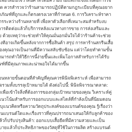
 ควรสำรวจว่าร้านสามารถปฏิบัติตามกฎระเบียบที่คุณอยาก
ิตภัณฑ์ที่ถูกและก็ตรงตรงเวลาที่กำหนด 6. การวิเคราะห์ราคา
รระหว่างร้านหลายที่ เพื่อหาตัวเลือกที่เหมาะสมสำหรับงบ
การติดต่อแล้วก็บริการหลังแนวทางการขาย การส่งเสริมและ
ด้วยเหตุว่าจะช่วยทำให้คุณมั่นอกมั่นใจได้ว่าร้านค้าจะช่วย
ทีอาจเกิดขึ้นหลังจากการซื้อสินค้า สรุป การหาร้านสกรีนเสื้อ
นของคุณอาจเป็นงานที่มีความสลับซับซ้อน แต่ว่าโดยทำตามขั้น
ามารถทำให้วิธีการนี้ง่ายขึ้นและเพิ่มโอกาสสำหรับการได้รับ
ณฑ์ที่มีคุณภาพและน่าพอใจได้มากขึ้น
ตอนหลายขั้นตอนที่สำคัญที่คุณควรพินิจพิเคราะห์ เพื่อสามารถ
จรวมทั้งบรรลุเป้าหมายได้ ดังต่อไปนี้: พินิจพิจารณาตลาด:
พื่อเข้าใจสิ่งที่ต้องการของกลุ่มเป้าหมายของคุณ วิเคราะห์คู่
บแนวโน้มสำหรับการออกแบบและสไตล์ที่กำลังเป็นที่นิยมตอน
ะบุแนวคิดหรือความวัตถุประสงค์ของแบรนด์ของคุณ รู้เรื่องว่า
ป็นแบรนด์ใดและเรื่องราวที่คุณปรารถนาเสนอให้กับลูกค้าของ
วก็ปรับปรุงสินค้า: ออกแบบเสื้อยืดที่มีความสวยและเป็น
ายแล้วก็ประสิทธิภาพของวัสดุที่ใช้ในการผลิต สร้างแบรนด์