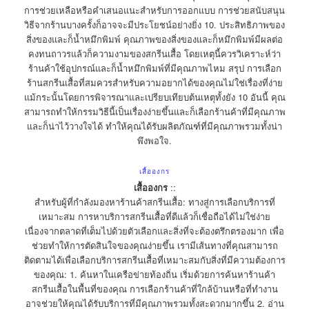
การช่วยเหลือหรือคำเสนอแนะสำหรับการออกแบบ การช่วยสนับสนุน
วิธีจากร้านบางครั้งก็อาจจะมีประโยชน์อย่างยิ่ง 10. ประสิทธิภาพของ
สิ่งของและก็น้ำหมึกพิมพ์ คุณภาพของสิ่งของและก็หมึกพิมพ์มีผลต่อ
คงทนถาวรแล้วก็ความงามของสกรีนเสื้อ โดยเหตุนี้ควรวิเคราะห์ว่า
ร้านค้าใช้อุปกรณ์และก็น้ำหมึกพิมพ์ที่มีคุณภาพไหม สรุป การเลือก
ร้านสกรีนเสื้อที่สมควรสำหรับความอยากได้ของคุณไม่ใช่เรื่องที่ง่าย
แม้กระนั้นโดยการพิจารณาและเปรียบเทียบต้นเหตุทั้งยัง 10 อันนี้ คุณ
สามารถทำให้กรรมวิธีนี้เป็นเรื่องง่ายขึ้นและก็เลือกร้านค้าที่มีคุณภาพ
และก็น่าไว้วางใจได้ ทำให้คุณได้รับผลิตภัณฑ์ที่มีคุณภาพรวมทั้งน่า
พึงพอใจ.
เสื้อองกร
เสื้อองกร
::
สำหรับผู้ที่กำลังมองหาร้านค้าสกรีนเสื้อ: ทางสู่การเลือกบริการที่
เหมาะสม การหาบริการสกรีนเสื้อที่ดีแล้วก็เชื่อถือได้ไม่ใช่ง่าย
เนื่องจากตลาดที่เต็มไปด้วยตัวเลือกและสิ่งที่จะต้องตรึกตรองมาก เพื่อ
ช่วยทำให้การตัดสินใจของคุณง่ายขึ้น เรามีเส้นทางที่คุณสามารถ
ติดตามได้เพื่อเลือกบริการสกรีนเสื้อที่เหมาะสมกับสิ่งที่มีความต้องการ
ของคุณ: 1. ค้นหาในเครือข่ายท้องถิ่น เริ่มด้วยการค้นหาร้านค้า
สกรีนเสื้อในพื้นที่ของคุณ การเลือกร้านค้าที่ใกล้บ้านหรือที่ทำงาน
อาจช่วยให้คุณได้รับบริการที่มีคุณภาพรวมทั้งสะดวกมากขึ้น 2. อ่าน