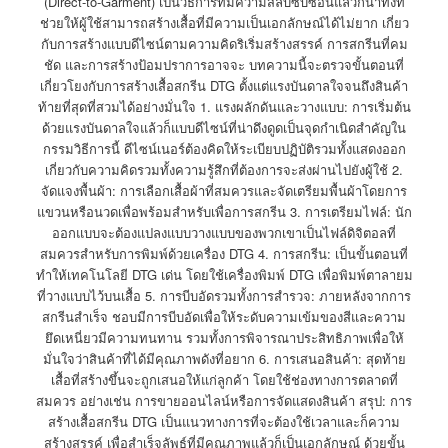
(Direct-to-Garment) เป็นวิธีการที่มีความสลับซับซ้อนแล้วก็น่าทึ่งที่
ช่วยให้ผู้ใช้สามารถสร้างเสื้อที่มีความเป็นเอกลักษณ์ได้ไม่ยาก เกี่ยว
กับการสร้างแบบดีไซน์ตามความคิดริเริ่มสร้างสรรค์ การสกรีนที่คม
ชัด และการสร้างป้อมปราการอาจจะ บทความนี้จะตรวจขั้นตอนที่
เกี่ยวโยงกับการสร้างเสื้อสกรีน DTG ตั้งแต่แรงบันดาลใจจนถึงสินค้า
ท้ายที่สุดที่สวมได้อย่างมั่นใจ 1. แรงผลักดันและวางแบบ: การเริ่มต้น
ด้วยแรงบันดาลใจแล้วก็แบบดีไซน์ที่น่าดึงดูดเป็นจุดกำเนิดสำคัญใน
กรรมวิธีการนี้ ดีไซน์เนอร์ต้องคิดให้ระเบียบปฏิบัติรวมทั้งแสดงออก
เกี่ยวกับความคิดรวมทั้งความรู้สึกที่ต้องการจะส่งผ่านไปยังผู้ใช้ 2.
จัดแจงพื้นผ้า: การเลือกเสื้อผ้าที่สมควรและจัดเตรียมพื้นผ้าโดยการ
แขวนหรือนวดเพื่อพร้อมสำหรับเพื่อการสกรีน 3. การเตรียมไฟล์: นัก
ออกแบบจะต้องแปลงแบบวางแบบของพวกเขาเป็นไฟล์ดิจิตอลที่
สมควรสำหรับการพิมพ์ด้วยเครื่อง DTG 4. การสกรีน: เป็นขั้นตอนที่
ทำให้เทคโนโลยี DTG เด่น โดยใช้เครื่องพิมพ์ DTG เพื่อพิมพ์ตาลายม
ที่วางแบบไว้บนเสื้อ 5. การบีบอัดรวมทั้งการสำรวจ: ภายหลังจากการ
สกรีนสำเร็จ ชอบมีการบีบอัดเพื่อให้ระดับความเข้มของสีและความ
ยึดเหนี่ยวมีความทนทาน รวมทั้งการพิจารณาประสิทธิภาพเพื่อให้
มั่นใจว่าสินค้าที่ได้มีคุณภาพดังที่อยาก 6. การเสนอสินค้า: สุดท้าย
เสื้อที่สร้างขึ้นจะถูกเสนอให้แก่ลูกค้า โดยใช้ช่องทางการตลาดที่
สมควร อย่างเช่น การขายออนไลน์หรือการจัดแสดงสินค้า สรุป: การ
สร้างเสื้อสกรีน DTG เป็นแนวทางการที่จะต้องใช้เวลาและก็ความ
สร้างสรรค์ เพื่อสำเร็จลัพธ์ที่มีคุณภาพแล้วก็เป็นเอกลักษณ์ ด้วยขั้น