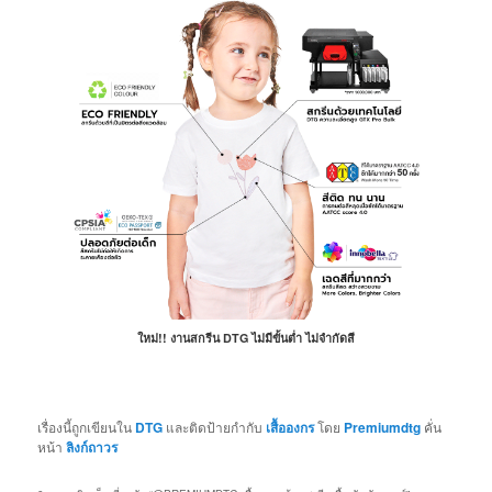
ใหม่!! งานสกรีน DTG ไม่มีขั้นต่ำ ไม่จำกัดสี
เรื่องนี้ถูกเขียนใน
DTG
และติดป้ายกำกับ
เสื้อองกร
โดย
Premiumdtg
คั่น
หน้า
ลิงก์ถาวร