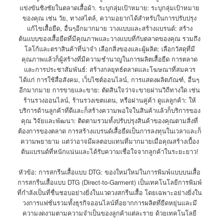
แข่งขันชิงชัยในตลาดเสื้อผ้า. ระบุกลุ่มเป้าหมาย: ระบุกลุ่มเป้าหมาย
ของคุณ เช่น วัย, ทางสไตล์, ความอยากได้สำหรับในการปรับปรุง
แก้ไขเสื้อยืด, อื่นๆอีกมากมาย วางแบบและสร้างแบรนด์: สร้าง
ต้นแบบของเสื้อยืดที่มีคุณภาพและวางแบบที่กับตลาดของคุณ รวมถึง
โลโก้และตราสินค้าที่น่าจำ เลือกสิ่งของและผู้ผลิต: เลือกวัสดุที่มี
คุณภาพแล้วก็ผู้สร้างที่มีความชำนาญในการผลิตเสื้อยืด การตลาด
และการประชาสัมพันธ์: สร้างกลยุทธ์ตลาดและโฆษณาที่สมควร
ได้แก่ การใช้สื่อสังคม, เว็บไซต์ออนไลน์, การแสดงผลิตภัณฑ์, อื่นๆ
อีกมากมาย การขายและขาย: ตัดสินใจว่าจะขายผ่านวิถีทางใด เช่น
ร้านรวงออนไลน์, ร้านรวงเขตแดน, หรือผ่านคู่ค้า ดูแลลูกค้า: ให้
บริการด้านลูกค้าที่ดีและก็สร้างความพอใจในสินค้าแล้วก็บริการของ
คุณ วิจัยและพัฒนา: ติดตามรวมทั้งปรับปรุงสินค้าของคุณตามสิ่งที่
ต้องการของตลาด การสร้างแบรนด์เสื้อยืดเป็นการลงทุนในเวลาและก็
ความพยายาม แต่ว่าอาจมีผลตอบแทนที่มากมายเมื่อคุณสร้างเบื้อง
ต้นแบรนด์ที่หนักแน่นและได้รับความเชื่อใจจากลูกค้าในระยะยาว!
หัวข้อ: การสกรีนเสื้อแบบ DTG: ของใหม่ใหม่ในการพิมพ์แบบบนเสื้อ
การสกรีนเสื้อแบบ DTG (Direct-to-Garment) เป็นเทคโนโลยีการพิมพ์
ที่กำลังเป็นที่ชื่นชอบอย่างยิ่งในแวดวงสกรีนเสื้อ โดยเฉพาะอย่างยิ่งใน
วงการแฟชั่นรวมทั้งธุรกิจออนไลน์ที่อยากการผลิตที่ยืดหยุ่นและมี
ความงดงามตามความจำเป็นของลูกค้าแต่ละราย ด้วยเทคโนโลยี