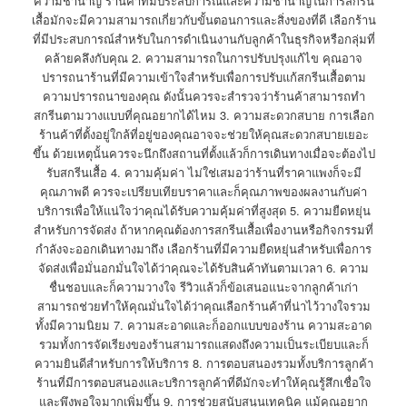
ความชำนาญ ร้านค้าที่มีประสบการณ์และความชำนาญในการสกรีน
เสื้อมักจะมีความสามารถเกี่ยวกับขั้นตอนการและสิ่งของที่ดี เลือกร้าน
ที่มีประสบการณ์สำหรับในการดำเนินงานกับลูกค้าในธุรกิจหรือกลุ่มที่
คล้ายคลึงกับคุณ 2. ความสามารถในการปรับปรุงแก้ไข คุณอาจ
ปรารถนาร้านที่มีความเข้าใจสำหรับเพื่อการปรับแก้สกรีนเสื้อตาม
ความปรารถนาของคุณ ดังนั้นควรจะสำรวจว่าร้านค้าสามารถทำ
สกรีนตามวางแบบที่คุณอยากได้ไหม 3. ความสะดวกสบาย การเลือก
ร้านค้าที่ตั้งอยู่ใกล้ที่อยู่ของคุณอาจจะช่วยให้คุณสะดวกสบายเยอะ
ขึ้น ด้วยเหตุนั้นควรจะนึกถึงสถานที่ตั้งแล้วก็การเดินทางเมื่อจะต้องไป
รับสกรีนเสื้อ 4. ความคุ้มค่า ไม่ใช่เสมอว่าร้านที่ราคาแพงก็จะมี
คุณภาพดี ควรจะเปรียบเทียบราคาและก็คุณภาพของผลงานกับค่า
บริการเพื่อให้แน่ใจว่าคุณได้รับความคุ้มค่าที่สูงสุด 5. ความยืดหยุ่น
สำหรับการจัดส่ง ถ้าหากคุณต้องการสกรีนเสื้อเพื่องานหรือกิจกรรมที่
กำลังจะออกเดินทางมาถึง เลือกร้านที่มีความยืดหยุ่นสำหรับเพื่อการ
จัดส่งเพื่อมั่นอกมั่นใจได้ว่าคุณจะได้รับสินค้าทันตามเวลา 6. ความ
ชื่นชอบและก็ความวางใจ รีวิวแล้วก็ข้อเสนอแนะจากลูกค้าเก่า
สามารถช่วยทำให้คุณมั่นใจได้ว่าคุณเลือกร้านค้าที่น่าไว้วางใจรวม
ทั้งมีความนิยม 7. ความสะอาดและก็ออกแบบของร้าน ความสะอาด
รวมทั้งการจัดเรียงของร้านสามารถแสดงถึงความเป็นระเบียบและก็
ความยินดีสำหรับการให้บริการ 8. การตอบสนองรวมทั้งบริการลูกค้า
ร้านที่มีการตอบสนองและบริการลูกค้าที่ดีมักจะทำให้คุณรู้สึกเชื่อใจ
และพึงพอใจมากเพิ่มขึ้น 9. การช่วยสนับสนุนเทคนิค แม้คุณอยาก