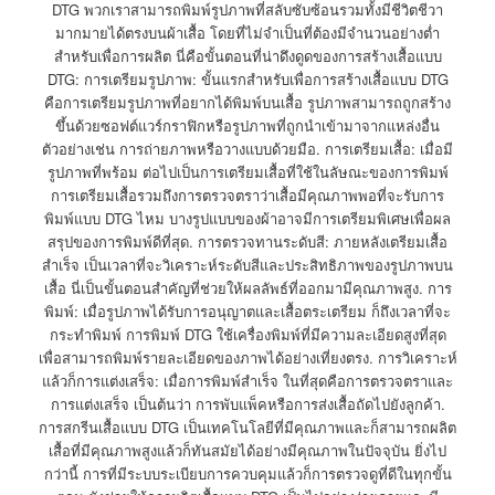
DTG พวกเราสามารถพิมพ์รูปภาพที่สลับซับซ้อนรวมทั้งมีชีวิตชีวา
มากมายได้ตรงบนผ้าเสื้อ โดยที่ไม่จำเป็นที่ต้องมีจำนวนอย่างต่ำ
สำหรับเพื่อการผลิต นี่คือขั้นตอนที่น่าดึงดูดของการสร้างเสื้อแบบ
DTG: การเตรียมรูปภาพ: ขั้นแรกสำหรับเพื่อการสร้างเสื้อแบบ DTG
คือการเตรียมรูปภาพที่อยากได้พิมพ์บนเสื้อ รูปภาพสามารถถูกสร้าง
ขึ้นด้วยซอฟต์แวร์กราฟิกหรือรูปภาพที่ถูกนำเข้ามาจากแหล่งอื่น
ตัวอย่างเช่น การถ่ายภาพหรือวางแบบด้วยมือ. การเตรียมเสื้อ: เมื่อมี
รูปภาพที่พร้อม ต่อไปเป็นการเตรียมเสื้อที่ใช้ในลัษณะของการพิมพ์
การเตรียมเสื้อรวมถึงการตรวจตราว่าเสื้อมีคุณภาพพอที่จะรับการ
พิมพ์แบบ DTG ไหม บางรูปแบบของผ้าอาจมีการเตรียมพิเศษเพื่อผล
สรุปของการพิมพ์ดีที่สุด. การตรวจทานระดับสี: ภายหลังเตรียมเสื้อ
สำเร็จ เป็นเวลาที่จะวิเคราะห์ระดับสีและประสิทธิภาพของรูปภาพบน
เสื้อ นี่เป็นขั้นตอนสำคัญที่ช่วยให้ผลลัพธ์ที่ออกมามีคุณภาพสูง. การ
พิมพ์: เมื่อรูปภาพได้รับการอนุญาตและเสื้อตระเตรียม ก็ถึงเวลาที่จะ
กระทำพิมพ์ การพิมพ์ DTG ใช้เครื่องพิมพ์ที่มีความละเอียดสูงที่สุด
เพื่อสามารถพิมพ์รายละเอียดของภาพได้อย่างเที่ยงตรง. การวิเคราะห์
แล้วก็การแต่งเสร็จ: เมื่อการพิมพ์สำเร็จ ในที่สุดคือการตรวจตราและ
การแต่งเสร็จ เป็นต้นว่า การพับแพ็คหรือการส่งเสื้อถัดไปยังลูกค้า.
การสกรีนเสื้อแบบ DTG เป็นเทคโนโลยีที่มีคุณภาพและก็สามารถผลิต
เสื้อที่มีคุณภาพสูงแล้วก็ทันสมัยได้อย่างมีคุณภาพในปัจจุบัน ยิ่งไป
กว่านี้ การที่มีระบบระเบียบการควบคุมแล้วก็การตรวจดูที่ดีในทุกขั้น