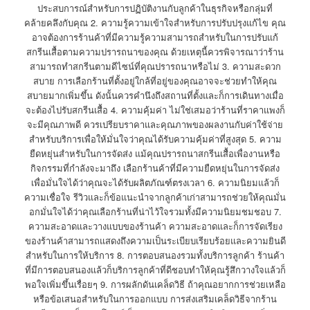
ประสบการณ์สำหรับการปฏิบัติงานกับลูกค้าในธุรกิจหรือกลุ่มที่
คล้ายคลึงกับคุณ 2. ความรู้ความเข้าใจสำหรับการปรับปรุงแก้ไข คุณ
อาจต้องการร้านค้าที่มีความรู้ความสามารถสำหรับในการปรับแก้
สกรีนเสื้อตามความปรารถนาของคุณ ด้วยเหตุนี้ควรพิจารณาว่าร้าน
สามารถทำสกรีนตามดีไซน์ที่คุณปรารถนาหรือไม่ 3. ความสะดวก
สบาย การเลือกร้านที่ตั้งอยู่ใกล้ที่อยู่ของคุณอาจจะช่วยทำให้คุณ
สบายมากเพิ่มขึ้น ดังนั้นควรคำนึงถึงสถานที่ตั้งและก็การเดินทางเมื่อ
จะต้องไปรับสกรีนเสื้อ 4. ความคุ้มค่า ไม่ใช่เสมอว่าร้านที่ราคาแพงก็
จะมีคุณภาพดี ควรเปรียบราคาและคุณภาพของผลงานกับค่าใช้จ่าย
สำหรับบริการเพื่อให้มั่นใจว่าคุณได้รับความคุ้มค่าที่สูงสุด 5. ความ
ยืดหยุ่นสำหรับในการจัดส่ง แม้คุณปรารถนาสกรีนเสื้อเพื่องานหรือ
กิจกรรมที่กำลังจะมาถึง เลือกร้านค้าที่มีความยืดหยุ่นในการจัดส่ง
เพื่อมั่นใจได้ว่าคุณจะได้รับผลิตภัณฑ์ตรงเวลา 6. ความนิยมแล้วก็
ความเชื่อใจ รีวิวและก็ข้อแนะนำจากลูกค้าเก่าสามารถช่วยให้คุณมั่น
อกมั่นใจได้ว่าคุณเลือกร้านที่น่าไว้ใจรวมทั้งมีความนิยมชมชอบ 7.
ความสะอาดและวางแบบของร้านค้า ความสะอาดและก็การจัดเรียง
ของร้านค้าสามารถแสดงถึงความเป็นระเบียบเรียบร้อยและความยินดี
สำหรับในการให้บริการ 8. การตอบสนองรวมทั้งบริการลูกค้า ร้านค้า
ที่มีการตอบสนองแล้วก็บริการลูกค้าที่ดีชอบทำให้คุณรู้สึกวางใจแล้วก็
พอใจเพิ่มขึ้นเรื่อยๆ 9. การผลักดันเคล็ดวิธี ถ้าคุณอยากการช่วยเหลือ
หรือข้อเสนอสำหรับในการออกแบบ การส่งเสริมเคล็ดวิธีจากร้าน