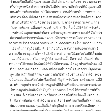
ร้านสกรีนเสื้อที่มีคุณภาพและเป็นไปตามความต้องการของคุณอาจ
เป็นปัญหาหนึ่ง ด้วยการตัดสินใจที่ปรารถนาผลิตภัณฑ์ที่มีคุณภาพดี
และบริการที่ยอดเยี่ยม ทำให้พวกเราจะต้องใช้เวลาในการตรวจและ
เทียบตัวเลือก นี่คือเคล็ดลับสำหรับเพื่อการหาร้านสกรีนเสื้อที่สมควร
สำหรับสิ่งที่มีความต้องการของคุณ: 1. การตรวจตราผลงาน การ
วิเคราะห์ผลงานที่เคยทำของร้านค้าสกรีนเสื้อเป็นวิธีที่ดีสำหรับเพื่อ
การประเมินคุณภาพแล้วก็ความชำนาญของพวกเขา มองให้มั่นใจว่า
มีความคิดสร้างสรรค์และก็ความเที่ยงตรงสำหรับในการทำงาน การ
ตรวจทานรีวิวจากลูกค้าก่อนหน้าและติดต่อผู้ที่เคยใช้บริการก็เป็นวิธีที่
เยี่ยมในการรู้เรื่องเพิ่มเติมอีกเกี่ยวกับประสบการณ์ของพวกเขา 2.
ความเชี่ยวชาญและก็เทคโนโลยี การสามารถใช้เทคโนโลยีที่ล้ำสมัย
และก็มีความเก่งในการปฏิบัติงานสกรีนเสื้อมีความจำเป็นอย่างยิ่ง
เช่น การใช้งานเครื่องพิมพ์ดิจิทัลที่มีความละเอียดสูงสำหรับคำตอบที่
เป็นมิตรกับสิ่งแวดล้อม นอกเหนือจากนั้นการใช้อุปกรณ์ที่มีคุณภาพ
สูง เช่น หมึกพิมพ์ที่มีคงทนถาวรต่อวิธีสำหรับซักและก็การใช้แรงงา
นอื่นๆย่อมเป็นเครื่องไม้เครื่องมือสำคัญสำหรับในการสร้างผลงานที่ดี
3. บริการลูกค้า การมีบริการลูกค้าที่ดีสำหรับปริศนาและความกังวล
ใจของลูกค้าเป็นสิ่งที่สำคัญเป็นอย่างมาก ร้านที่ให้การบริการที่เป็น
มิตรและก็เร่งรีบอาจช่วยทำให้กรรมวิธีสั่งซื้อเป็นเรื่องที่ไม่ยากและ
ไม่มีความสับสน 4. ค่าใช้จ่าย การเลือกร้านค้าสกรีนเสื้อที่เหมาะสม
กับงบประมาณของคุณเป็นสิ่งสำคัญอีกด้วย ควรจะเปรียบเทียบราคา
ระหว่างร้านหลายที่รวมทั้งพิจารณาประสิทธิภาพของผลงานในขณะ