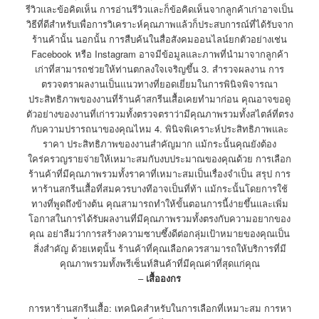
รีวิวและข้อคิดเห็น การอ่านรีวิวและก็ข้อคิดเห็นจากลูกค้าเก่าอาจเป็น
วิธีที่ดีสำหรับเพื่อการวิเคราะห์คุณภาพแล้วก็ประสบการณ์ที่ได้รับจาก
ร้านค้านั้น นอกนั้น การสืบค้นในสื่อสังคมออนไลน์ยกตัวอย่างเช่น
Facebook หรือ Instagram อาจมีข้อมูลและภาพที่นำมาจากลูกค้า
เก่าที่สามารถช่วยให้ท่านตกลงใจเจริญขึ้น 3. สำรวจผลงาน การ
ตรวจตราผลงานเป็นแนวทางที่ยอดเยี่ยมในการพินิจพิจารณา
ประสิทธิภาพของงานที่ร้านค้าสกรีนเสื้อเคยทำมาก่อน คุณอาจขอดู
ตัวอย่างของงานที่เก่ารวมทั้งตรวจตราว่ามีคุณภาพรวมทั้งสไตล์ที่ตรง
กับความปรารถนาของคุณไหม 4. พินิจพิเคราะห์ประสิทธิภาพและ
ราคา ประสิทธิภาพของงานสำคัญมาก แม้กระนั้นคุณยังต้อง
ใคร่ครวญรายจ่ายให้เหมาะสมกับงบประมาณของคุณด้วย การเลือก
ร้านค้าที่มีคุณภาพรวมทั้งราคาที่เหมาะสมเป็นเรื่องจำเป็น สรุป การ
หาร้านสกรีนเสื้อที่สมควรบางทีอาจเป็นที่ท้า แม้กระนั้นโดยการใช้
ทางที่พูดถึงข้างต้น คุณสามารถทำให้ขั้นตอนการนี้ง่ายขึ้นและเพิ่ม
โอกาสในการได้รับผลงานที่มีคุณภาพรวมทั้งตรงกับความอยากของ
คุณ อย่าลืมว่าการสร้างความซาบซึ้งดีต่อกลุ่มเป้าหมายของคุณเป็น
สิ่งสำคัญ ด้วยเหตุนั้น ร้านค้าที่คุณเลือกควรสามารถให้บริการที่มี
คุณภาพรวมทั้งพรีเซ็นท์สินค้าที่มีคุณค่าที่สุดแก่คุณ
–
เสื้อองกร
การหาร้านสกรีนเสื้อ: เทคนิคสำหรับในการเลือกที่เหมาะสม การหา