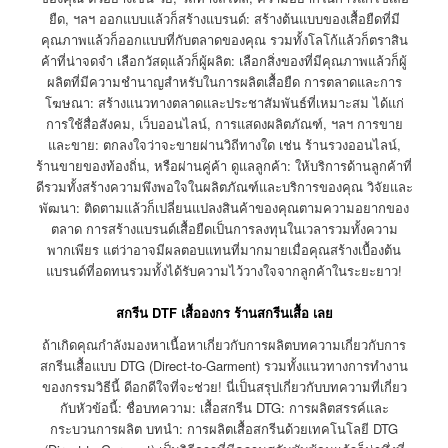
ยืด, ฯลฯ ออกแบบแล้วก็สร้างแบรนด์: สร้างต้นแบบของเสื้อยืดที่มี
คุณภาพแล้วก็ออกแบบที่กับตลาดของคุณ รวมทั้งโลโก้แล้วก็ตราสิน
ค้าที่น่าจดจำ เลือกวัสดุแล้วก็ผู้ผลิต: เลือกสิ่งของที่มีคุณภาพแล้วก็ผู้
ผลิตที่มีความชำนาญสำหรับในการผลิตเสื้อยืด การตลาดและการ
โฆษณา: สร้างแนวทางตลาดและประชาสัมพันธ์ที่เหมาะสม ได้แก่
การใช้สื่อสังคม, เว็บออนไลน์, การแสดงผลิตภัณฑ์, ฯลฯ การขาย
และขาย: ตกลงใจว่าจะขายผ่านวิถีทางใด เช่น ร้านรวงออนไลน์,
ร้านขายของท้องถิ่น, หรือผ่านคู่ค้า ดูแลลูกค้า: ให้บริการด้านลูกค้าที่
ดีรวมทั้งสร้างความพึงพอใจในผลิตภัณฑ์และบริการของคุณ วิจัยและ
พัฒนา: ติดตามแล้วก็เปลี่ยนแปลงสินค้าของคุณตามความอยากของ
ตลาด การสร้างแบรนด์เสื้อยืดเป็นการลงทุนในเวลารวมทั้งความ
พากเพียร แต่ว่าอาจมีผลตอบแทนที่มากมายเมื่อคุณสร้างเบื้องต้น
แบรนด์ที่อดทนรวมทั้งได้รับความไว้วางใจจากลูกค้าในระยะยาว!
สกรีน DTF เสื้อองกร ร้านสกรีนเสื้อ เลย
ถ้าเกิดคุณกำลังมองหาเนื้อหาเกี่ยวกับการผลิตบทความเกี่ยวกับการ
สกรีนเสื้อแบบ DTG (Direct-to-Garment) รวมทั้งแนวทางการทำงาน
ของกรรมวิธีนี้ ดีอกดีใจที่จะช่วย! นี่เป็นสรุปเกี่ยวกับบทความที่เกี่ยว
กับหัวข้อนี้: ชื่อบทความ: เสื้อสกรีน DTG: การผลิตสรรค์และ
กระบวนการผลิต บทนำ: การผลิตเสื้อสกรีนด้วยเทคโนโลยี DTG