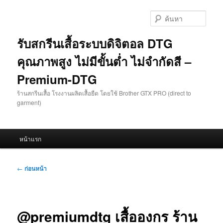
ข้าม
ไป
ค้นหา
ยัง
เนื้อหา
รับสกรีนเสื้อระบบดิจิตอล DTG
หลัก
คุณภาพสูง ไม่มีขั้นต่ำ ไม่จำกัดสี –
Premium-DTG
ร้านสกรีนเสื้อ โรงงานผลิตเสื้อยืด โดยใช้ Brother GTX PRO (direct to
garment)
เมนู
หน้าแรก
หลัก
เมนู
←
ก่อนหน้า
นำทาง
เรื่อง
@premiumdtg เสื้อองกร ร้าน