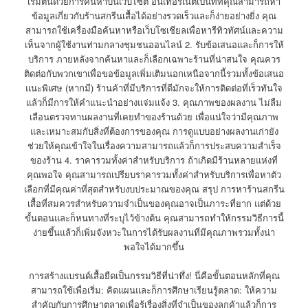
เริ่มต้นด้วยการค้นหาบนเว็บไซต์ อินเทอร์เน็ตเป็นที่ที่คุณสามารถหา
ข้อมูลเกี่ยวกับร้านสกรีนเสื้อได้อย่างรวดเร็วและก็ง่ายอย่างยิ่ง คุณ
สามารถใช้เครื่องมือค้นหาหรือเว็บโซเชียลเพื่อหารีทิวทัศน์และความ
เห็นจากผู้ใช้งานท่ามกลางชุมชนออนไลน์ 2. รับข้อเสนอและก็การให้
บริการ ภายหลังจากค้นหาและก็เลือกเฉพาะร้านที่น่าสนใจ คุณควร
ติดต่อกับพวกเขาเพื่อขอข้อมูลเพิ่มเติมนอกเหนือจากนี้รวมทั้งข้อเสนอ
แนะพิเศษ (หากมี) ร้านค้าที่มีบริการที่ดีมักจะให้การติดต่อที่เร็วทันใจ
แล้วก็มีการให้คำแนะนำอย่างแจ่มแจ้ง 3. คุณภาพของผลงาน ไม่ลืม
เลือนตรวจทานผลงานที่เคยทำของร้านด้วย เพื่อแน่ใจว่ามีคุณภาพ
และเหมาะสมกับสิ่งที่ต้องการของคุณ การดูแบบอย่างผลงานเก่ายัง
ช่วยให้คุณเข้าใจในเรื่องความสามารถแล้วก็การประสบความสำเร็จ
ของร้าน 4. ราคารวมทั้งค่าสำหรับบริการ ถ้าเกิดมีร้านหลายแห่งที่
คุณพอใจ คุณสามารถเปรียบราคารวมทั้งค่าสำหรับบริการเพื่อหาตัว
เลือกที่มีคุณค่าที่สุดสำหรับงบประมาณของคุณ สรุป การหาร้านสกรีน
เสื้อที่สมควรสำหรับความจำเป็นของคุณอาจเป็นภาระที่ยาก แต่ด้วย
ขั้นตอนและก็หนทางที่ระบุไว้ข้างต้น คุณสามารถทำให้กรรมวิธีการนี้
ง่ายขึ้นแล้วก็เพิ่มจังหวะในการได้รับผลงานที่มีคุณภาพรวมทั้งน่า
พอใจได้มากขึ้น
การสร้างแบรนด์เสื้อยืดเป็นกรรมวิธีที่น่าทึ่ง! นี่คือขั้นตอนหลักที่คุณ
สามารถใช้เพื่อเริ่ม: คิดแผนและก็การศึกษาเรียนรู้ตลาด: ให้ความ
สำคัญกับการศึกษาตลาดเพื่อรู้เรื่องสิ่งที่จำเป็นของลูกค้าแล้วก็การ