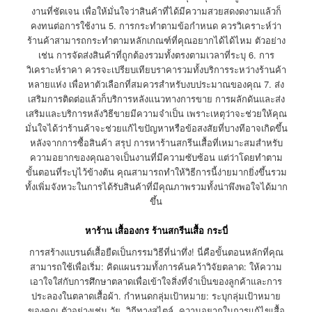
งานที่ชัดเจน เพื่อให้มั่นใจว่าสินค้าที่ได้มีความสวยสดงดงามแล้วก็
คงทนต่อการใช้งาน 5. การกระทำตามข้อกำหนด ควรวิเคราะห์ว่า
ร้านค้าสามารถกระทำตามหลักเกณฑ์ที่คุณอยากได้ได้ไหม ตัวอย่าง
เช่น การจัดส่งสินค้าที่ถูกต้องรวมทั้งตรงตามเวลาที่ระบุ 6. การ
วิเคราะห์ราคา ควรจะเปรียบเทียบราคารวมทั้งบริการระหว่างร้านค้า
หลายแห่ง เพื่อหาตัวเลือกที่สมควรสำหรับงบประมาณของคุณ 7. ส่ง
เสริมการติดต่อแล้วก็บริการหลังแนวทางการขาย การผลักดันและส่ง
เสริมและบริการหลังวิธีขายมีความจำเป็น เพราะเหตุว่าจะช่วยให้คุณ
มั่นใจได้ว่าร้านค้าจะช่วยแก้ไขปัญหาหรือข้อสงสัยที่บางทีอาจเกิดขึ้น
หลังจากการซื้อสินค้า สรุป การหาร้านสกรีนเสื้อที่เหมาะสมสำหรับ
ความอยากของคุณอาจเป็นงานที่มีความซับซ้อน แต่ว่าโดยทำตาม
ขั้นตอนที่ระบุไว้ข้างต้น คุณสามารถทำให้วิธีการนี้ง่ายมากยิ่งขึ้นรวม
ทั้งเพิ่มจังหวะในการได้รับสินค้าที่มีคุณภาพรวมทั้งน่าพึงพอใจได้มาก
ขึ้น
หาร้าน เสื้อองกร ร้านสกรีนเสื้อ กระบี่
การสร้างแบรนด์เสื้อยืดเป็นกรรมวิธีที่น่าทึ่ง! นี่คือขั้นตอนหลักที่คุณ
สามารถใช้เพื่อเริ่ม: คิดแผนรวมทั้งการค้นคว้าวิจัยตลาด: ให้ความ
เอาใจใส่กับการศึกษาตลาดเพื่อเข้าใจสิ่งที่จำเป็นของลูกค้าและการ
ประลองในตลาดเสื้อผ้า. กำหนดกลุ่มเป้าหมาย: ระบุกลุ่มเป้าหมาย
ของคุณ ตัวอย่างเช่น วัย, วิถีทางสไตล์, ความอยากในการแก้ไขเสื้อ