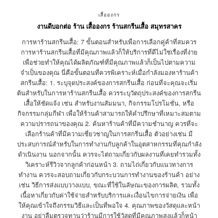
เสื้อองกร
งานดีบอกต่อ ร้าน เสื้อองกร ร้านสกรีนเสื้อ สมุทรสาคร
การหาร้านสกรีนเสื้อ: 7 ขั้นตอนสำหรับเพื่อการเลือกคู่ค้าที่สมควร
การหาร้านสกรีนเสื้อที่มีคุณภาพแล้วก็ให้บริการที่ดีไม่ใช่เรื่องที่ง่าย
เพื่อช่วยทำให้คุณได้ผลิตภัณฑ์ที่มีคุณภาพแล้วก็เป็นไปตามความ
จำเป็นของคุณ นี่คือขั้นตอนที่ควรพิเคราะห์เมื่อกำลังมองหาร้านค้า
สกรีนเสื้อ: 1. ระบุจุดประสงค์ของการสกรีนเสื้อ ก่อนที่จะคุณจะเริ่ม
ต้นสำหรับในการหาร้านสกรีนเสื้อ ควรระบุวัตถุประสงค์ของการสกรีน
เสื้อให้ชัดแจ้ง เช่น สำหรับงานสัมมนา, กิจกรรมโปรโมชั่น, หรือ
กิจกรรมกลุ่มกีฬา เพื่อให้ร้านค้าสามารถให้คำปรึกษาที่เหมาะสมตาม
ความปรารถนาของคุณ 2. ค้นหาร้านค้าที่มีความชำนาญ ควรที่จะ
เลือกร้านค้าที่มีความเชี่ยวชาญในการสกรีนเสื้อ ตัวอย่างเช่น มี
ประสบการณ์สำหรับในการทำงานกับลูกค้าในอุตสาหกรรมที่คุณกำลัง
ดำเนินงาน นอกจากนั้น ควรจะไต่ถามเกี่ยวกับผลงานที่เคยทำรวมทั้ง
วิเคราะห์รีวิวจากลูกค้าก่อนหน้า 3. ถามไถ่เกี่ยวกับแนวทางการ
ทำงาน ควรจะสอบถามเกี่ยวกับกระบวนการทำงานของร้านค้า อย่าง
เช่น วิธีการส่งแบบวางแบบ, ขณะที่ใช้ในลัษณะของการผลิต, รวมทั้ง
เนื้อหาเกี่ยวกับค่าใช้จ่ายสำหรับบริการและเงื่อนไขการจ่ายเงิน เพื่อ
ให้คุณเข้าใจถึงกรรมวิธีและเป็นที่พอใจ 4. คุณภาพของวัสดุและหน้า
งาน อย่าลืมตรวจทานว่าร้านมีการใช้วัสดุที่มีคุณภาพสูงแล้วก็หน้า