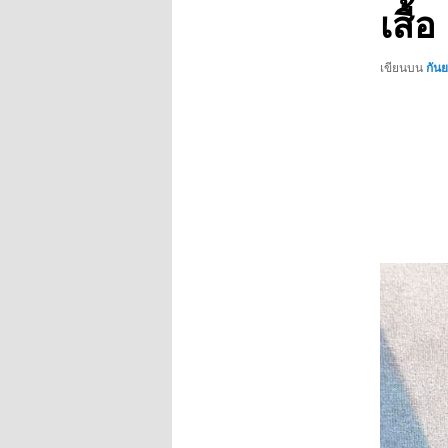
เสื้
เขียนบน
กัน