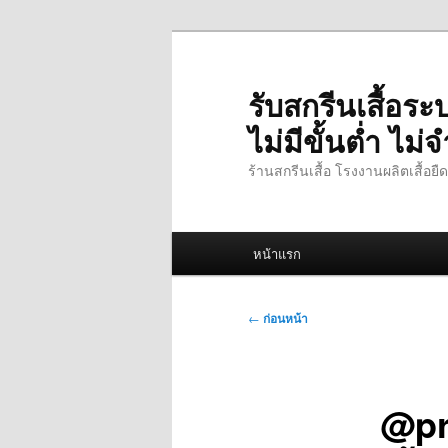
ข้าม
ไป
ยัง
รับสกรีนเสื้อร
เนื้อหา
ไม่มีขั้นต่ำ ไ
หลัก
ร้านสกรีนเสื้อ โรงงานผลิตเสื้อย
เมนู
หน้าแรก
หลัก
เมนู
←
ก่อนหน้า
นำทาง
เรื่อง
@pr