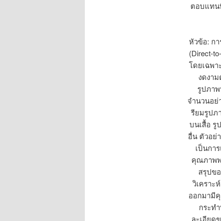
ตอบแทนที
หัวข้อ: ก
(Direct-t
โดยเฉพาะอ
งดงามต
รูปภาพท
จำนวนอย่าง
รียมรูปภ
บนเสื้อ ร
อื่น ตัวอย
เป็นการ
คุณภาพพอ
สรุปขอ
วิเคราะห
ออกมามีคุ
กระทำพ
ละเอียดขอ