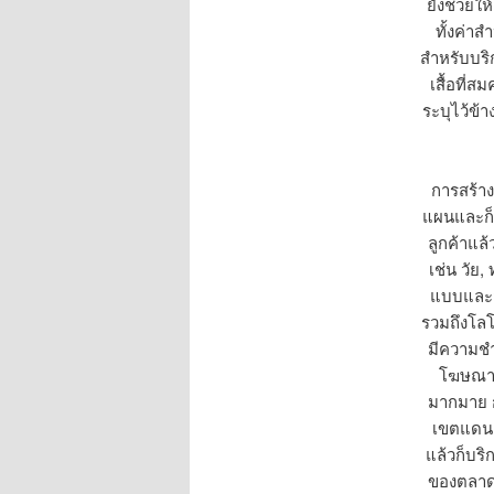
ยังช่วยใ
ทั้งค่า
สำหรับบริ
เสื้อที่
ระบุไว้ข้
การสร้างแ
แผนและก็ก
ลูกค้าแล้
เช่น วัย
แบบและส
รวมถึงโลโก
มีความช
โฆษณาที
มากมาย ก
เขตแดน, 
แล้วก็บริ
ของตลาด 