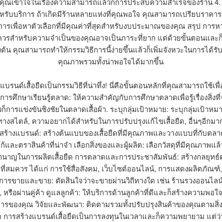
ห้คุณเข้าใจในเรื่องความสามารถแล้วก็การประสบความสำเร็จของร้าน 4
สำหรับบริการ ถ้าเกิดมีร้านหลายแห่งที่คุณพอใจ คุณสามารถเปรียบราคารว
การเพื่อหาตัวเลือกที่มีคุณค่าที่สุดสำหรับงบประมาณของคุณ สรุป การห
สมควรสำหรับความจำเป็นของคุณอาจเป็นภาระที่ยาก แต่ด้วยขั้นตอนและก
างต้น คุณสามารถทำให้กรรมวิธีการนี้ง่ายขึ้นแล้วก็เพิ่มจังหวะในการได้รับ
คุณภาพรวมทั้งน่าพอใจได้มากขึ้น
บรนด์เสื้อยืดเป็นกรรมวิธีที่น่าทึ่ง! นี่คือขั้นตอนหลักที่คุณสามารถใช้เพื่อ
ารศึกษาเรียนรู้ตลาด: ให้ความสำคัญกับการศึกษาตลาดเพื่อรู้เรื่องสิ่งที
วก็การแข่งขันชิงชัยในตลาดเสื้อผ้า. ระบุกลุ่มเป้าหมาย: ระบุกลุ่มเป้า
, ทางสไตล์, ความอยากได้สำหรับในการปรับปรุงแก้ไขเสื้อยืด, อื่นๆอีกม
ร้างแบรนด์: สร้างต้นแบบของเสื้อยืดที่มีคุณภาพและวางแบบที่กับตล
้และตราสินค้าที่น่าจำ เลือกสิ่งของและผู้ผลิต: เลือกวัสดุที่มีคุณภาพแล้วก็
ำนาญในการผลิตเสื้อยืด การตลาดและการประชาสัมพันธ์: สร้างกลยุทธ
่สมควร ได้แก่ การใช้สื่อสังคม, เว็บไซต์ออนไลน์, การแสดงผลิตภัณฑ์, 
ารขายและขาย: ตัดสินใจว่าจะขายผ่านวิถีทางใด เช่น ร้านรวงออนไลน์
หรือผ่านคู่ค้า ดูแลลูกค้า: ให้บริการด้านลูกค้าที่ดีและก็สร้างความพอใ
การของคุณ วิจัยและพัฒนา: ติดตามรวมทั้งปรับปรุงสินค้าของคุณตามสิ่ง
การสร้างแบรนด์เสื้อยืดเป็นการลงทุนในเวลาและก็ความพยายาม แต่ว