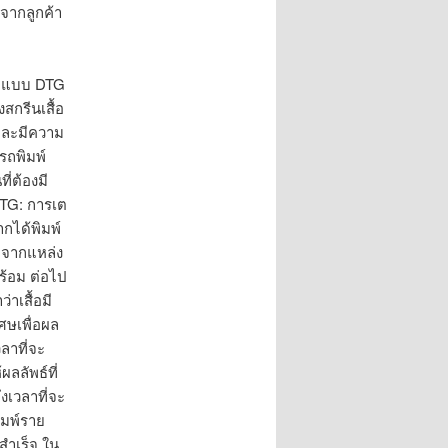
จากลูกค้า
ื้อแบบ DTG
สกรีนเสื้อ
นและมีความ
รถพิมพ์
ี่ต้องมี
 DTG: การเต
กได้พิมพ์
มาจากแหล่ง
พร้อม ต่อไป
าเสื้อมี
ศษเพื่อผล
ลาที่จะ
ลลัพธ์ที่
งเวลาที่จะ
ิมพ์ราย
์สำเร็จ ใน