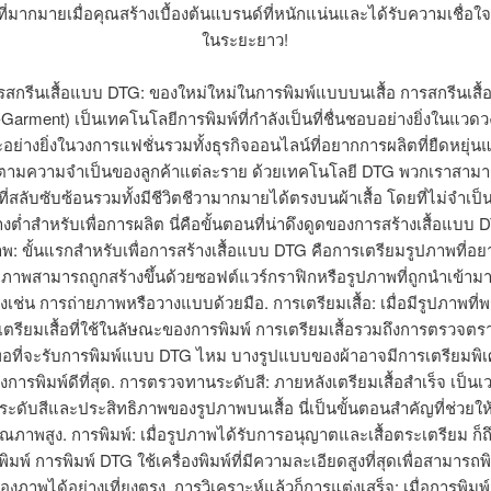
่มากมายเมื่อคุณสร้างเบื้องต้นแบรนด์ที่หนักแน่นและได้รับความเชื่อใจ
ในระยะยาว!
ารสกรีนเสื้อแบบ DTG: ของใหม่ใหม่ในการพิมพ์แบบบนเสื้อ การสกรีนเส
o-Garment) เป็นเทคโนโลยีการพิมพ์ที่กำลังเป็นที่ชื่นชอบอย่างยิ่งในแวดวง
ย่างยิ่งในวงการแฟชั่นรวมทั้งธุรกิจออนไลน์ที่อยากการผลิตที่ยืดหยุ่
ามความจำเป็นของลูกค้าแต่ละราย ด้วยเทคโนโลยี DTG พวกเราสามา
ี่สลับซับซ้อนรวมทั้งมีชีวิตชีวามากมายได้ตรงบนผ้าเสื้อ โดยที่ไม่จำเป็นท
ต่ำสำหรับเพื่อการผลิต นี่คือขั้นตอนที่น่าดึงดูดของการสร้างเสื้อแบบ
าพ: ขั้นแรกสำหรับเพื่อการสร้างเสื้อแบบ DTG คือการเตรียมรูปภาพที่อยา
ูปภาพสามารถถูกสร้างขึ้นด้วยซอฟต์แวร์กราฟิกหรือรูปภาพที่ถูกนำเข้า
่างเช่น การถ่ายภาพหรือวางแบบด้วยมือ. การเตรียมเสื้อ: เมื่อมีรูปภาพที่
เตรียมเสื้อที่ใช้ในลัษณะของการพิมพ์ การเตรียมเสื้อรวมถึงการตรวจตราว่
ที่จะรับการพิมพ์แบบ DTG ไหม บางรูปแบบของผ้าอาจมีการเตรียมพิเ
งการพิมพ์ดีที่สุด. การตรวจทานระดับสี: ภายหลังเตรียมเสื้อสำเร็จ เป็นเว
์ระดับสีและประสิทธิภาพของรูปภาพบนเสื้อ นี่เป็นขั้นตอนสำคัญที่ช่วยให้ผ
ณภาพสูง. การพิมพ์: เมื่อรูปภาพได้รับการอนุญาตและเสื้อตระเตรียม ก็ถึ
ิมพ์ การพิมพ์ DTG ใช้เครื่องพิมพ์ที่มีความละเอียดสูงที่สุดเพื่อสามารถพ
งภาพได้อย่างเที่ยงตรง. การวิเคราะห์แล้วก็การแต่งเสร็จ: เมื่อการพิมพ