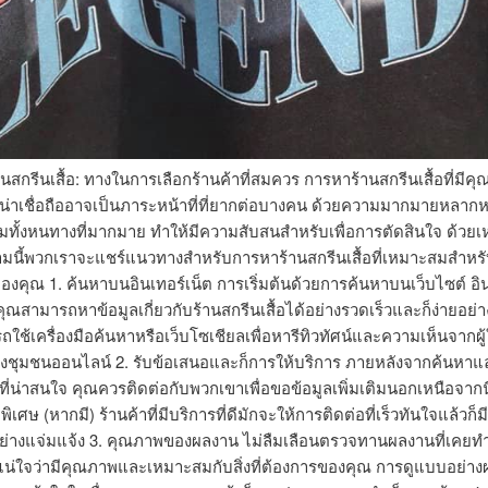
นสกรีนเสื้อ: ทางในการเลือกร้านค้าที่สมควร การหาร้านสกรีนเสื้อที่มี
ี่น่าเชื่อถืออาจเป็นภาระหน้าที่ที่ยากต่อบางคน ด้วยความมากมายหลา
ทั้งหนทางที่มากมาย ทำให้มีความสับสนสำหรับเพื่อการตัดสินใจ ด้วยเหต
มนี้พวกเราจะแชร์แนวทางสำหรับการหาร้านสกรีนเสื้อที่เหมาะสมสำหร
องคุณ 1. ค้นหาบนอินเทอร์เน็ต การเริ่มต้นด้วยการค้นหาบนเว็บไซต์ อิน
ที่คุณสามารถหาข้อมูลเกี่ยวกับร้านสกรีนเสื้อได้อย่างรวดเร็วและก็ง่ายอย่าง
ใช้เครื่องมือค้นหาหรือเว็บโซเชียลเพื่อหารีทิวทัศน์และความเห็นจากผู
งชุมชนออนไลน์ 2. รับข้อเสนอและก็การให้บริการ ภายหลังจากค้นหาแล
ี่น่าสนใจ คุณควรติดต่อกับพวกเขาเพื่อขอข้อมูลเพิ่มเติมนอกเหนือจากนี
เศษ (หากมี) ร้านค้าที่มีบริการที่ดีมักจะให้การติดต่อที่เร็วทันใจแล้วก็
่างแจ่มแจ้ง 3. คุณภาพของผลงาน ไม่ลืมเลือนตรวจทานผลงานที่เคยท
่อแน่ใจว่ามีคุณภาพและเหมาะสมกับสิ่งที่ต้องการของคุณ การดูแบบอย่าง