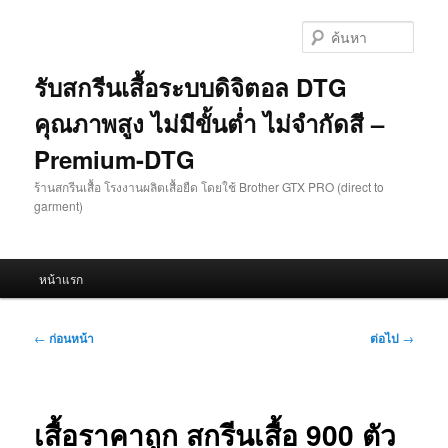
ข้าม
ไป
ค้นหา
ยัง
เนื้อหา
รับสกรีนเสื้อระบบดิจิตอล DTG
หลัก
คุณภาพสูง ไม่มีขั้นต่ำ ไม่จำกัดสี –
Premium-DTG
ร้านสกรีนเสื้อ โรงงานผลิตเสื้อยืด โดยใช้ Brother GTX PRO (direct to
garment)
เมนู
หน้าแรก
หลัก
เมนู
←
ก่อนหน้า
ต่อไป
→
นำทาง
เรื่อง
เสื้อราคาถูก สกรีนเสื้อ 900 ตัว