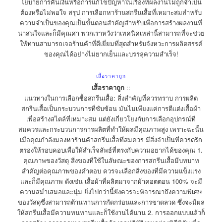
โยบายการคืนเงินหรือการแก้ไขปัญหาในเรื่องที่ผลงานไม่ถูกจำเป็น
ต้องหรือไม่พอใจ สรุป การเลือกหาร้านสกรีนเสื้อที่เหมาะสมสำหรับ
ความจำเป็นของคุณเป็นขั้นตอนสำคัญสำหรับเพื่อการสร้างผลงานที่
น่าสนใจและก็มีคุณค่า พวกเราหวังว่าเทคนิคเหล่านี้สามารถที่จะช่วย
ให้ท่านสามารถเจอร้านค้าที่ดีเยี่ยมที่สุดสำหรับจังหวะการผลิตสรรค์
ของคุณได้อย่างไม่ยากเย็นและบรรลุความสำเร็จ!
เสื้อราคาถูก
เสื้อราคาถูก
::
แนวทางในการเลือกซื้อสกรีนเสื้อ: สิ่งสำคัญที่ควรทราบ การผลิต
สกรีนเสื้อเป็นกระบวนการที่ซับซ้อน มันไม่เพียงแค่การตีแต่งเสื้อผ้า
เพื่อสร้างสไตล์ที่เหมาะสม แต่ยังเกี่ยวโยงกับการเลือกอุปกรณ์ที่
สมควรและกระบวนการการผลิตที่ทำให้ผลมีคุณภาพสูง เพราะฉะนั้น
เมื่อคุณกำลังมองหาร้านค้าสกรีนเสื้อที่สมควร มีสิ่งจำเป็นที่ควรตรึก
ตรองให้รอบคอบเพื่อให้สำเร็จลัพธ์ที่ตรงกับความอยากได้ของคุณ 1.
คุณภาพของวัสดุ สิ่งของที่ใช้ในลัษณะของการสกรีนเสื้อมีบทบาท
สำคัญต่อคุณภาพของคำตอบ ควรจะเลือกสิ่งของที่มีความแข็งแรง
และก็มีคุณภาพ ดังเช่น เสื้อผ้าที่ผลิตมาจากผ้าคอตตอน 100% จะมี
ความสม่ำเสมอและนุ่ม ยิ่งไปกว่านี้ยังควรจะพิจารณาถึงความพิเศษ
ของวัสดุซึ่งสามารถต้านทานการกัดกร่อนและการขาดลวด ซึ่งจะมีผล
ให้สกรีนเสื้อมีความทนทานและก็ใช้งานได้นาน 2. การออกแบบแล้วก็