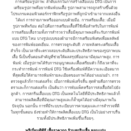
การเตรียมรูปภาพ: ลำดับแรกในการสร้างเสื้อแบบ DTG เป็นการ
เตรียมรูปภาพที่อยากพิมพ์บนเสื้อ รูปภาพสามารถถูกสร้างขึ้นด้วย
โปรแกรมคอมพิวเตอร์กราฟิกหรือรูปภาพที่ถูกนำเข้ามาจากแหล่งอื่น
ได้แก่ การถ่ายภาพหรือออกแบบด้วยมือ. การเตรียมเสื้อ: เมื่อมี
รูปภาพที่พร้อม ต่อไปคือการเตรียมเสื้อที่ใช้เพื่อสำหรับในการพิมพ์
การเตรียมเสื้อรวมทั้งการสำรวจว่าเสื้อมีคุณภาพพอที่จะรับการพิมพ์
แบบ DTG ไหม บางรูปแบบของผ้าอาจมีการเตรียมพิเศษเพื่อผลลัพธ์
ของการพิมพ์ยอดเยี่ยม. การตรวจดูระดับสี: ภายหลังตระเตรียมเสื้อ
สำเร็จ เป็นเวลาที่จะตรวจสอบระดับสีและประสิทธิภาพของรูปภาพบน
เสื้อ นี่เป็นขั้นตอนสำคัญที่ช่วยให้ผลสรุปที่ออกมามีคุณภาพสูง. การ
พิมพ์: เมื่อรูปภาพได้รับการอนุญาตและเสื้อเตรียมตัว ก็ถึงเวลาที่จะ
กระทำการพิมพ์ การพิมพ์ DTG ใช้เครื่องพิมพ์ที่มีความละเอียดมาก
ที่สุดเพื่อให้สามารถพิมพ์รายละเอียดของภาพได้อย่างแม่นยำ. การ
ตรวจดูแล้วก็การแต่งเสร็จ: เมื่อการพิมพ์เสร็จสิ้น สุดท้ายคือการตรวจ
ตราและก็การแต่งเสร็จ เป็นต้นว่า การพับแพ็คหรือการส่งเสื้อถัดไปยัง
ลูกค้า. การสกรีนเสื้อแบบ DTG เป็นเทคโนโลยีที่มีประสิทธิภาพแล้วก็
สามารถผลิตเสื้อที่มีคุณภาพสูงและก็ล้ำยุคได้อย่างมีคุณภาพใน
ปัจจุบัน นอกนั้น การที่มีระบบระเบียบการควบคุมและการสำรวจที่ดี
ในทุกขั้นตอน ยังช่วยทำให้การผลิตเสื้อแบบ DTG เป็นไปอย่างราบรื่น
รวมทั้งมีประสิทธิภาพเพิ่มขึ้นเรื่อยๆ.
พรีเมี่ยมดีทีจี เสื้อราคาถูก ร้านสกรีนเสื้อ ขอนแก่น