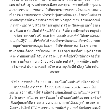
แทน แล้วสร้างฐานะอย่างแรกเพื่อทดสอบคุณภาพรวมทั้งปรับปรุงตาม
ความปรารถนา การตลาดแล้วก็แนวทางการขาย: สร้างแนวทางตลาด
เพื่อสร้างความอยากรวมทั้งการรับรู้แบรนด์ของคุณ ยิ่งกว่านั้นยังควร
กำหนดยุทธวิธีทางการขายรวมทั้งหนทางผู้กระทำระจายผลิตภัณฑ์
การกำหนดราคา: พินิจพิจารณาทุนการสร้าง เงินลงทุน แล้วก็ราคา
ขายที่เหมาะสม เพื่อทำให้คุณได้กำไรแล้วก็ความพึงพอใจจากลูกค้า
การจัดการแบรนด์: สร้างและรักษาองค์ประกอบที่ทำให้แบรนด์ของ
คุณเป็นที่รู้จักและก็เชื่อถือได้ รวมทั้งการพัฒนาและก็การสื่อสารกับ
กลุ่มเป้าหมายของคุณ ติดตามแล้วก็เปลี่ยนแปลง: ติดตามความ
สามารถและก็ความสำเร็จของแบรนด์ของคุณ แล้วก็ปรับปรุงกิจกรรม
ต่างๆตามผลสรุปที่ได้รับ การสร้างแบรนด์เสื้อยืดเป็นวิธีการที่ต้องใช้
เวลารวมทั้งความบากบั่นอย่างยิ่ง แต่หากทำให้ถูกและก็มีความคิด
สร้างสรรค์ มันสามารถสร้างจังหวะทางธุรกิจที่น่าดึงดูดได้มากใน
อนาคต
หัวข้อ: การสกรีนเสื้อแบบ DTG: ของใหม่ใหม่สำหรับเพื่อการพิมพ์
แบบบนเสื้อ การสกรีนเสื้อแบบ DTG (Direct-to-Garment) เป็น
เทคโนโลยีการพิมพ์ที่กำลังเป็นที่ชื่นชอบเป็นอย่างมากในแวดวงสกรีน
เสื้อ โดยเฉพาะในวงการแฟชั่นและก็ธุรกิจออนไลน์ที่อยากการสร้างที่
ยืดหยุ่นและก็มีความงดงามตามความอยากได้ของลูกค้าแต่ละราย
ด้วยเทคโนโลยี DTG พวกเราสามารถพิมพ์รูปภาพที่ซับซ้อนรวมทั้งมี