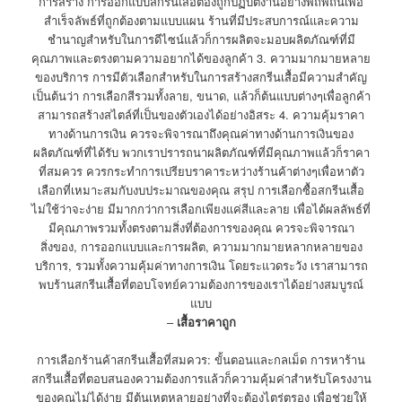
การสร้าง การออกแบบสกรีนเสื้อต้องถูกปฏิบัติงานอย่างพิถีพิถันเพื่อ
สำเร็จลัพธ์ที่ถูกต้องตามแบบแผน ร้านที่มีประสบการณ์และความ
ชำนาญสำหรับในการดีไซน์แล้วก็การผลิตจะมอบผลิตภัณฑ์ที่มี
คุณภาพและตรงตามความอยากได้ของลูกค้า 3. ความมากมายหลาย
ของบริการ การมีตัวเลือกสำหรับในการสร้างสกรีนเสื้อมีความสำคัญ
เป็นต้นว่า การเลือกสีรวมทั้งลาย, ขนาด, แล้วก็ต้นแบบต่างๆเพื่อลูกค้า
สามารถสร้างสไตล์ที่เป็นของตัวเองได้อย่างอิสระ 4. ความคุ้มราคา
ทางด้านการเงิน ควรจะพิจารณาถึงคุณค่าทางด้านการเงินของ
ผลิตภัณฑ์ที่ได้รับ พวกเราปรารถนาผลิตภัณฑ์ที่มีคุณภาพแล้วก็ราคา
ที่สมควร ควรกระทำการเปรียบราคาระหว่างร้านค้าต่างๆเพื่อหาตัว
เลือกที่เหมาะสมกับงบประมาณของคุณ สรุป การเลือกซื้อสกรีนเสื้อ
ไม่ใช้ว่าจะง่าย มีมากกว่าการเลือกเพียงแค่สีและลาย เพื่อได้ผลลัพธ์ที่
มีคุณภาพรวมทั้งตรงตามสิ่งที่ต้องการของคุณ ควรจะพิจารณา
สิ่งของ, การออกแบบและการผลิต, ความมากมายหลากหลายของ
บริการ, รวมทั้งความคุ้มค่าทางการเงิน โดยระแวดระวัง เราสามารถ
พบร้านสกรีนเสื้อที่ตอบโจทย์ความต้องการของเราได้อย่างสมบูรณ์
แบบ
–
เสื้อราคาถูก
การเลือกร้านค้าสกรีนเสื้อที่สมควร: ขั้นตอนและกลเม็ด การหาร้าน
สกรีนเสื้อที่ตอบสนองความต้องการแล้วก็ความคุ้มค่าสำหรับโครงงาน
ของคุณไม่ได้ง่าย มีต้นเหตุหลายอย่างที่จะต้องไตร่ตรอง เพื่อช่วยให้