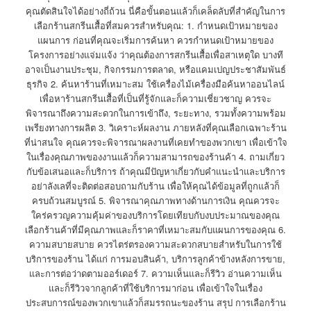
คุณตัดสินใจได้อย่างถี่ถ้วน นี่คือขั้นตอนแล้วก็เคล็ดลับที่สำคัญในการ
เลือกร้านสกรีนเสื้อที่สมควรสำหรับคุณ: 1. กำหนดเป้าหมายของ
แผนการ ก่อนที่คุณจะเริ่มการค้นหา ควรกำหนดเป้าหมายของ
โครงการอย่างแจ่มแจ้ง ว่าคุณต้องการสกรีนเสื้อเพื่อสาเหตุใด บางที
อาจเป็นงานประชุม, กิจกรรมการตลาด, หรือแคมเปญประชาสัมพันธ์
ธุรกิจ 2. ค้นหาร้านที่เหมาะสม ใช้เครื่องไม้เครื่องมือค้นหาออนไลน์
เพื่อหาร้านสกรีนเสื้อที่เป็นที่รู้จักและก็ความเชี่ยวชาญ ควรจะ
พิจารณาถึงความสะดวกในการเข้าถึง, ระยะทาง, รวมทั้งความพร้อม
เพรียงทางการผลิต 3. วิเคราะห์ผลงาน ภายหลังที่คุณเลือกเฉพาะร้าน
ที่น่าสนใจ คุณควรจะพิจารณาผลงานที่เคยทำของพวกเขา เพื่อเข้าใจ
ในเรื่องคุณภาพของงานแล้วก็ความสามารถของร้านค้า 4. ถามเกี่ยว
กับข้อเสนอและก็บริการ ถ้าคุณมีปัญหาเกี่ยวกับคำแนะนำและบริการ
อย่าลังเลที่จะติดต่อสอบถามกับร้าน เพื่อให้คุณได้ข้อมูลที่ถูกแล้วก็
ครบถ้วนสมบูรณ์ 5. พิจารณาคุณภาพทางด้านการเงิน คุณควรจะ
ใคร่ครวญความคุ้มค่าของบริการโดยเทียบกับงบประมาณของคุณ
เลือกร้านค้าที่มีคุณภาพและก็ราคาที่เหมาะสมกับแผนการของคุณ 6.
ความสบายสบาย ควรไตร่ตรองความสะดวกสบายสำหรับในการใช้
บริการของร้าน ได้แก่ การมอบสินค้า, บริการลูกค้าข้างหลังการขาย,
และการต่อว่าดตามออร์เดอร์ 7. ความเห็นและก็รีวิว อ่านความเห็น
และก็รีวิวจากลูกค้าที่ใช้บริการมาก่อน เพื่อเข้าใจในเรื่อง
ประสบการณ์ของพวกเขาแล้วก็สมรรถนะของร้าน สรุป การเลือกร้าน