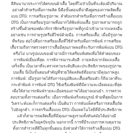
สีสันนานาประการได้ตรงบนผ้าเสื้อ โดยที่ไม่จำเป็นที่จะต้องมีปริมาณ
อย่างต่ำสำหรับเพื่อการผลิต นี่คือขั้นตอนที่น่าดึงดูดของการผลิตเสื้อ
แบบ DTG: การเตรียมรูปภาพ: ลำดับแรกสำหรับเพื่อการสร้างเสื้อแบบ
DTG เป็นการเตรียมรูปภาพที่อยากได้พิมพ์บนเสื้อ รูปภาพสามารถถูก
สร้างขึ้นด้วยซอฟต์แวร์กราฟิกหรือรูปภาพที่ถูกนำเข้ามาจากแหล่งอื่น
อย่างเช่น การถ่ายรูปหรือดีไซน์ด้วยมือ. การเตรียมเสื้อ: เมื่อมีรูปภาพ
ที่พร้อม ต่อไปคือการเตรียมเสื้อที่ใช้สำหรับเพื่อการพิมพ์ การเตรียม
เสื้อรวมถึงการตรวจตราว่าเสื้อมีคุณภาพพอที่จะรับการพิมพ์แบบ DTG
หรือไม่ บางรูปแบบของผ้าอาจมีการเตรียมพิเศษเพื่อให้คำตอบของ
การพิมพ์เยี่ยมที่สุด. การพิจารณาระดับสี: ภายหลังจากจัดแจงเสื้อ
เสร็จสิ้น เป็นเวลาที่จะตรวจทานระดับสีและประสิทธิภาพของรูปภาพ
บนเสื้อ นี่เป็นขั้นตอนสำคัญที่ช่วยให้ผลลัพธ์ที่ออกมามีคุณภาพสูง.
การพิมพ์: เมื่อรูปภาพได้รับการอนุมัติและเสื้อเตรียมตัว ก็ถึงเวลาที่จะ
กระทำพิมพ์ การพิมพ์ DTG ใช้เครื่องพิมพ์ที่มีความละเอียดเยอะที่สุด
เพื่อให้สามารถพิมพ์รายละเอียดของภาพได้อย่างแม่นยำ. การตรวจ
สอบรวมทั้งการแต่งเสร็จ: เมื่อการพิมพ์เสร็จสมบูรณ์ ท้ายที่สุดเป็นการ
วิเคราะห์และก็การแต่งเสร็จ เป็นต้นว่า การพับแพ็คหรือการส่งเสื้อถัด
ไปยังลูกค้า. การสกรีนเสื้อแบบ DTG เป็นเทคโนโลยีที่มีประสิทธิภาพ
แล้วก็สามารถผลิตเสื้อที่มีคุณภาพสูงรวมทั้งทันสมัยได้อย่างมี
ประสิทธิภาพในยุคปัจจุบัน นอกจากนี้ การที่มีระบบการควบคุมรวม
ทั้งการสำรวจที่ดีในทุกขั้นตอน ยังช่วยทำให้การสร้างเสื้อแบบ DTG