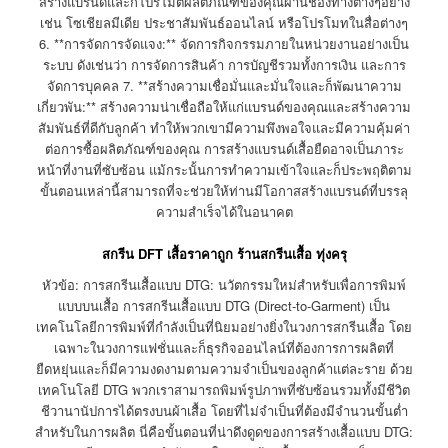
สร้างแบรนด์และก็โปรโมตผลิตภัณฑ์ของคุณผ่านช่องทางต่างๆอย่าง
เช่น โซเชียลมีเดีย ประชาสัมพันธ์ออนไลน์ หรือโปรโมทในสื่อต่างๆ
6. **การจัดการจัดแจง:** จัดการกิจกรรมภายในหน่วยงานอย่างเป็น
ระบบ ดังเช่นว่า การจัดการสินค้า การบัญชีรวมทั้งการเงิน และการ
จัดการบุคคล 7. **สร้างความเชื่อมั่นและมั่นใจและก็พัฒนาความ
เกี่ยวพัน:** สร้างความน่าเชื่อถือให้แก่แบรนด์ของคุณและสร้างความ
สัมพันธ์ที่ดีกับลูกค้า ทำให้พวกเขามีความพึงพอใจและมีความคุ้มค่า
ต่อการซื้อผลิตภัณฑ์ของคุณ การสร้างแบรนด์เสื้อยืดอาจเป็นภาระ
หน้าที่งานที่ซับซ้อน แม้กระนั้นการทำความเข้าใจและก็ประพฤติตาม
ขั้นตอนเหล่านี้สามารถที่จะช่วยให้ท่านมีโอกาสสร้างแบรนด์ที่บรรลุ
ความสำเร็จได้ในอนาคต
สกรีน DFT เสื้อราคาถูก ร้านสกรีนเสื้อ ทุ่งครุ
หัวข้อ: การสกรีนเสื้อแบบ DTG: นวัตกรรมใหม่สำหรับเพื่อการพิมพ์
แบบบนเสื้อ การสกรีนเสื้อแบบ DTG (Direct-to-Garment) เป็น
เทคโนโลยีการพิมพ์ที่กำลังเป็นที่นิยมอย่างยิ่งในวงการสกรีนเสื้อ โดย
เฉพาะในวงการแฟชั่นและก็ธุรกิจออนไลน์ที่ต้องการการผลิตที่
ยืดหยุ่นและก็มีความงดงามตามความจำเป็นของลูกค้าแต่ละราย ด้วย
เทคโนโลยี DTG พวกเราสามารถพิมพ์รูปภาพที่ซับซ้อนรวมทั้งมีชีวิต
ชีวานานัปการได้ตรงบนผ้าเสื้อ โดยที่ไม่จำเป็นที่ต้องมีจำนวนขั้นต่ำ
สำหรับในการผลิต นี่คือขั้นตอนที่น่าดึงดูดของการสร้างเสื้อแบบ DTG: