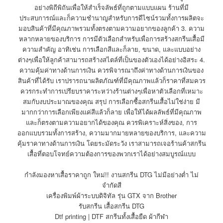
อย่างพิถีพิถันเพื่อให้สำเร็จลัพธ์ที่ถูกตามแบบแผน ร้านที่มี
ประสบการณ์และก็ความชำนาญสำหรับการดีไซน์รวมทั้งการผลิตจะ
มอบสินค้าที่มีคุณภาพรวมทั้งตรงตามความอยากของลูกค้า 3. ความ
หลากหลายของบริการ การมีตัวเลือกสำหรับเพื่อการสร้างสกรีนเสื้อมี
ความสำคัญ อาทิเช่น การเลือกสีและก็ลาย, ขนาด, และแบบอย่าง
ต่างๆเพื่อให้ลูกค้าสามารถสร้างสไตล์ที่เป็นของตัวเองได้อย่างอิสระ 4.
ความคุ้มค่าทางด้านการเงิน ควรพิจารณาถึงค่าทางด้านการเงินของ
สินค้าที่ได้รับ เราปรารถนาผลิตภัณฑ์ที่มีคุณภาพแล้วก็ราคาที่สมควร
ควรกระทำการเปรียบราคาระหว่างร้านต่างๆเพื่อหาตัวเลือกที่เหมาะ
สมกับงบประมาณของคุณ สรุป การเลือกซื้อสกรีนเสื้อไม่ใช่ง่าย มี
มากกว่าการเลือกเพียงแค่สีแล้วก็ลาย เพื่อให้ได้ผลลัพธ์ที่มีคุณภาพ
และก็ตรงตามความอยากได้ของคุณ ควรพิเคราะห์สิ่งของ, การ
ออกแบบรวมทั้งการสร้าง, ความมากมายหลายของบริการ, และความ
คุ้มราคาทางด้านการเงิน โดยระมัดระวัง เราสามารถเจอร้านค้าสกรีน
เสื้อที่ตอบโจทย์ความต้องการของพวกเราได้อย่างสมบูรณ์แบบ
กำลังมองหาเสื้อราคาถูก ใหม่!! งานสกรีน DTG ไม่มีอย่างต่ำ ไม่
จำกัดสี
เครื่องพิมพ์ผ้าระบบดิจิทัล รุ่น GTX จาก Brother
รับสกรีน เสื้อสกรีน DTG
Dtf printing | DTF สกรีนทั้งเสื้อยืด ผ้ากีฬา