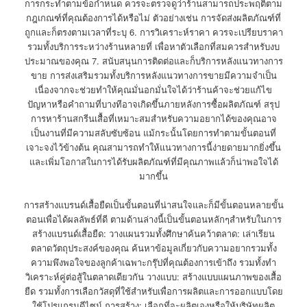
การกระทำตามข้อกำหนด ควรจะตรวจดูว่าร้านสามารถประพฤติตาม
กฎเกณฑ์ที่คุณต้องการได้หรือไม่ ตัวอย่างเช่น การจัดส่งผลิตภัณฑ์ที่
ถูกและก็ตรงตามเวลาที่ระบุ 6. การวิเคราะห์ราคา ควรจะเปรียบราคา
รวมทั้งบริการระหว่างร้านหลายที่ เพื่อหาตัวเลือกที่สมควรสำหรับงบ
ประมาณของคุณ 7. สนับสนุนการติดต่อและก็บริการหลังแนวทางการ
ขาย การส่งเสริมรวมทั้งบริการหลังแนวทางการขายมีความจำเป็น
เนื่องจากจะช่วยทำให้คุณมั่นอกมั่นใจได้ว่าร้านค้าจะช่วยแก้ไข
ปัญหาหรือคำถามที่บางทีอาจเกิดขึ้นภายหลังการซื้อผลิตภัณฑ์ สรุป
การหาร้านสกรีนเสื้อที่เหมาะสมสำหรับความอยากได้ของคุณอาจ
เป็นงานที่มีความสลับซับซ้อน แม้กระนั้นโดยการทำตามขั้นตอนที่
เจาะจงไว้ข้างต้น คุณสามารถทำให้แนวทางการนี้ง่ายดายมากยิ่งขึ้น
และเพิ่มโอกาสในการได้รับผลิตภัณฑ์ที่มีคุณภาพแล้วก็น่าพอใจได้
มากขึ้น
การสร้างแบรนด์เสื้อยืดเป็นขั้นตอนที่น่าสนใจและก็มีขั้นตอนหลายขั้น
ตอนเพื่อได้ผลลัพธ์ที่ดี ตามด้านล่างนี้เป็นขั้นตอนหลักๆสำหรับในการ
สร้างแบรนด์เสื้อยืด: วางแผนรวมทั้งศึกษาค้นคว้าตลาด: เล่าเรียน
ตลาดวัตถุประสงค์ของคุณ ค้นหาข้อมูลเกี่ยวกับความอยากรวมทั้ง
ความพึงพอใจของลูกค้าเฉพาะกรุ๊ปที่คุณต้องการเข้าถึง รวมทั้งทำ
วิเคราะห์คู่ต่อสู้ในตลาดเดียวกัน วางแบบ: สร้างแบบแผนภาพของเสื้อ
ยืด รวมทั้งการเลือกวัสดุที่ใช้สำหรับเพื่อการผลิตและการออกแบบโดย
ใช้โปรแกรมดีไซน์ การสร้าง: เลือกที่จะผลิตเองหรือให้บริษัทผลิต