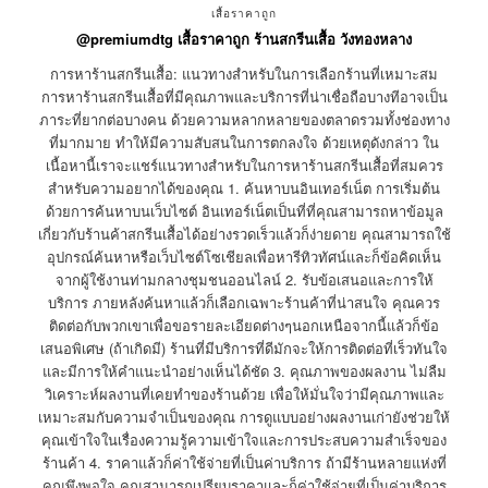
เสื้อราคาถูก
@premiumdtg เสื้อราคาถูก ร้านสกรีนเสื้อ วังทองหลาง
การหาร้านสกรีนเสื้อ: แนวทางสำหรับในการเลือกร้านที่เหมาะสม
การหาร้านสกรีนเสื้อที่มีคุณภาพและบริการที่น่าเชื่อถือบางทีอาจเป็น
ภาระที่ยากต่อบางคน ด้วยความหลากหลายของตลาดรวมทั้งช่องทาง
ที่มากมาย ทำให้มีความสับสนในการตกลงใจ ด้วยเหตุดังกล่าว ใน
เนื้อหานี้เราจะแชร์แนวทางสำหรับในการหาร้านสกรีนเสื้อที่สมควร
สำหรับความอยากได้ของคุณ 1. ค้นหาบนอินเทอร์เน็ต การเริ่มต้น
ด้วยการค้นหาบนเว็บไซต์ อินเทอร์เน็ตเป็นที่ที่คุณสามารถหาข้อมูล
เกี่ยวกับร้านค้าสกรีนเสื้อได้อย่างรวดเร็วแล้วก็ง่ายดาย คุณสามารถใช้
อุปกรณ์ค้นหาหรือเว็บไซต์โซเชียลเพื่อหารีทิวทัศน์และก็ข้อคิดเห็น
จากผู้ใช้งานท่ามกลางชุมชนออนไลน์ 2. รับข้อเสนอและการให้
บริการ ภายหลังค้นหาแล้วก็เลือกเฉพาะร้านค้าที่น่าสนใจ คุณควร
ติดต่อกับพวกเขาเพื่อขอรายละเอียดต่างๆนอกเหนือจากนี้แล้วก็ข้อ
เสนอพิเศษ (ถ้าเกิดมี) ร้านที่มีบริการที่ดีมักจะให้การติดต่อที่เร็วทันใจ
และมีการให้คำแนะนำอย่างเห็นได้ชัด 3. คุณภาพของผลงาน ไม่ลืม
วิเคราะห์ผลงานที่เคยทำของร้านด้วย เพื่อให้มั่นใจว่ามีคุณภาพและ
เหมาะสมกับความจำเป็นของคุณ การดูแบบอย่างผลงานเก่ายังช่วยให้
คุณเข้าใจในเรื่องความรู้ความเข้าใจและการประสบความสำเร็จของ
ร้านค้า 4. ราคาแล้วก็ค่าใช้จ่ายที่เป็นค่าบริการ ถ้ามีร้านหลายแห่งที่
คุณพึงพอใจ คุณสามารถเปรียบราคาและก็ค่าใช้จ่ายที่เป็นค่าบริการ