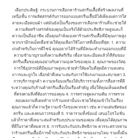
เลือกประดิษฐ์: กระบวนการเลือกหาร้านสกรีนเสื้อที่สร้างผลงานที่
เหนือชั้น การผลิตสรรค์กับการออกแบบสกรีนเสื้อมิได้เพียงแค่การใส่
ลายละเอียดบนผ้า เเต่มันยังเป็นเรื่องของการเลือกหาร้านที่จะช่วยให้
ความคิดสร้างสรรค์ของคุณเป็นจริงได้ด้วยประสิทธิภาพสูงและก็
ความเป็นมืออาชีพ เมื่อคุณกำลังมองหาร้านสกรีนเสื้อที่มีคุณภาพสูง
พวกเรามีกลเม็ดเพื่อช่วยให้คุณเลือกใช้โอกาสที่เยี่ยมที่สุด: 1. ความ
เก่งสำหรับในการดีไซน์ คุณอยากได้ร้านที่มีคณะทำงานออกแบบที่มี
ความชำนาญรวมทั้งความคิดริเริ่ม เพื่อลายละเอียดแล้วก็สีสันของ
สกรีนเสื้อของคุณอย่างกับความมุ่งหวังของคุณ 2. คุณภาพของวัสดุ
การใช้อุปกรณ์ที่มีคุณภาพสูงจะช่วยทำให้ผลในที่สุดมีความคงทน
ถาวรและถูกใจ เลือกผ้าที่เหมาะสมกับการใช้แรงงานและสบายตา 3.
การบริการลูกค้า ความพร้อมเพรียงให้บริการรวมทั้งการสื่อสารที่ดี
ระหว่างคุณกับร้านค้าสกรีนเสื้อเป็นเรื่องสำคัญ เพื่อให้คุณเห็นผลลัพธ์
ที่ตรงตามสิ่งที่ต้องการของคุณ 4. การตรวจดูผลงานเดิม การตรวจ
สอบผลงานที่เคยทำจากร้านเหล่านั้นจะช่วยให้คุณเข้าใจในเรื่อง
คุณภาพแล้วก็ความรู้ความเข้าใจของพวกเขา เช่น ความเด่นชัดของ
สกรีน และคงทนถาวรของสี 5. ราคารวมทั้งข้อแม้ เสนอโปรโมชั่น
แล้วก็ราคาที่เหมาะสมสำหรับงบประมาณของคุณ เพื่อคุณได้คุณภาพ
ที่ดีในราคาที่สมควร 6. การรับประกันประสิทธิภาพ ควรจะตรวจทาน
ว่าร้านสกรีนเสื้อมีการค้ำประกันประสิทธิภาพของงานไหม รวมทั้งมีน