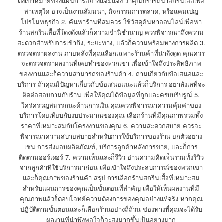
ตั้งเป้าหมายของแผนการอย่างแจ่มแจ้ง ว่าคุณปรารถนาสกรีนเสื้อเพื่อ
สาเหตุใด อาจเป็นงานสัมมนา, กิจกรรมการตลาด, หรือแคมเปญ
โปรโมทธุรกิจ 2. ค้นหาร้านที่สมควร ใช้วัสดุค้นหาออนไลน์เพื่อหา
ร้านสกรีนเสื้อที่โด่งดังแล้วก็ความชำนิชำนาญ ควรพิจารณาถึงความ
สะดวกสำหรับการเข้าถึง, ระยะทาง, แล้วก็ความพร้อมทางการผลิต 3.
ตรวจตราผลงาน ภายหลังที่คุณเลือกเฉพาะร้านค้าที่น่าดึงดูด คุณควร
จะตรวจตราผลงานที่เคยทำของพวกเขา เพื่อเข้าใจถึงประสิทธิภาพ
ของงานและก็ความสามารถของร้านค้า 4. ถามเกี่ยวกับข้อเสนอและ
บริการ ถ้าคุณมีปัญหาเกี่ยวกับข้อเสนอแนะแล้วก็บริการ อย่าลังเลที่จะ
ติดต่อสอบถามกับร้าน เพื่อให้คุณได้ข้อมูลที่ถูกและครบบริบรูณ์ 5.
ใคร่ครวญสมรรถนะด้านการเงิน คุณควรพิจารณาความคุ้มค่าของ
บริการโดยเทียบกับงบประมาณของคุณ เลือกร้านที่มีคุณภาพรวมทั้ง
ราคาที่เหมาะสมกับโครงงานของคุณ 6. ความสะดวกสบาย ควรจะ
พิจารณาความสบายสบายสำหรับการใช้บริการของร้าน ยกตัวอย่าง
เช่น การส่งมอบผลิตภัณฑ์, บริการลูกค้าหลังการขาย, และก็การ
ติดตามออร์เดอร์ 7. ความเห็นและก็รีวิว อ่านความคิดเห็นรวมทั้งรีวิว
จากลูกค้าที่ใช้บริการมาก่อน เพื่อเข้าใจถึงประสบการณ์ของพวกเขา
และก็คุณภาพของร้านค้า สรุป การเลือกร้านสกรีนเสื้อที่เหมาะสม
สำหรับแผนการของคุณเป็นขั้นตอนที่สำคัญ เพื่อให้เห็นผลงานที่มี
คุณภาพแล้วก็ตอบโจทย์ความต้องการของคุณอย่างแท้จริง หากคุณ
ปฏิบัติตามขั้นตอนและก็เลือกร้านอย่างถี่ถ้วน ช่องทางที่คุณจะได้รับ
ผลงานที่น่าพึงพอใจก็จะสูงมากขึ้นเป็นอย่างมาก