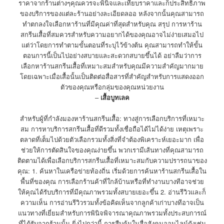
ราคาจากร้านต่างๆคุณควรจะพินิจและเทียบราคาและก็ประสิทธิภาพ
ของบริการของแต่ละร้านอย่างละเอียดลออ หลังจากนั้นคุณสามารถ
ทำตกลงใจเลือกหาร้านที่มีคุณค่าที่สุดสำหรับคุณ สรุป การหาร้าน
สกรีนเสื้อที่สมควรสำหรับความอยากได้ของคุณอาจไม่ง่ายเสมอไป
แต่ว่าโดยการทำตามขั้นตอนที่ระบุไว้ข้างต้น คุณสามารถทำให้ขั้น
ตอนการนี้เป็นไปอย่างสบายและสะดวกสบายขึ้นได้ อย่าลืมว่าการ
เลือกหาร้านสกรีนเสื้อที่เหมาะสมสำหรับคุณมีความสำคัญมากมาย
โดยเฉพาะเมื่อเสื้อนั้นเป็นติดต่อสื่อสารที่สำคัญสำหรับการแสดงออก
ตัวของคุณหรือกลุ่มของคุณหน่วยงาน
–
เสื้อบูทเลค
สำหรับผู้ที่กำลังมองหาร้านสกรีนเสื้อ: ทางสู่การเลือกบริการที่เหมาะ
สม การหาบริการสกรีนเสื้อที่ดีรวมทั้งเชื่อถือได้ไม่ได้ง่าย เหตุเพราะ
ตลาดที่เต็มไปด้วยตัวเลือกรวมทั้งสิ่งที่จำต้องพิเคราะห์เยอะมาก เพื่อ
ช่วยให้การตัดสินใจของคุณง่ายขึ้น พวกเรามีเส้นทางที่คุณสามารถ
ติดตามได้เพื่อเลือกบริการสกรีนเสื้อที่เหมาะสมกับความปรารถนาของ
คุณ: 1. ค้นหาในเครือข่ายท้องถิ่น เริ่มด้วยการค้นหาร้านสกรีนเสื้อใน
พื้นที่ของคุณ การเลือกร้านค้าที่ใกล้บ้านหรือที่ทำงานบางทีอาจช่วย
ให้คุณได้รับบริการที่มีคุณภาพรวมทั้งสบายเยอะขึ้น 2. อ่านรีวิวและก็
ความเห็น การอ่านรีวิวรวมทั้งข้อคิดเห็นจากลูกค้าเก่าบางทีอาจเป็น
แนวทางที่เยี่ยมสำหรับการพินิจพิจารณาคุณภาพรวมทั้งประสบการณ์
ที่ได้รับจากร้านนั้น ยิ่งไปกว่านี้ การสืบค้นในสื่อสังคมออนไลน์ดังเช่น