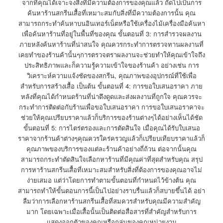
จากที่คุณได้เจาะจงสิ่งที่มีความต้องการของคุณแล้ว ถัดไปเป็นการ
ค้นหาร้านสกรีนเสื้อที่เหมาะสมกับสิ่งที่มีความต้องการนั้น คุณ
สามารถกระทำค้นหาบนอินเทอร์เน็ตหรือใช้เครื่องไม้เครื่องมือค้นหา
เพื่อค้นหาร้านที่อยู่ในพื้นที่ของคุณ ขั้นตอนที่ 3: การสำรวจผลงาน
ภายหลังค้นหาร้านที่น่าสนใจ คุณควรกระทำการตรวจทานผลงานที่
เคยทำของร้านค้านั้นๆการตรวจตราผลงานจะช่วยทำให้คุณเข้าใจถึง
ประสิทธิภาพและก็ความรู้ความเข้าใจของร้านค้า อย่างเช่น การ
วิเคราะห์ความแจ้งชัดของสกรีน, คุณภาพของอุปกรณ์ที่ใช้เพื่อ
สำหรับการสร้างเสื้อ เป็นต้น ขั้นตอนที่ 4: การขอใบเสนอราคา ภาย
หลังที่คุณได้กำหนดร้านที่น่าดึงดูดและส่งผลงานที่ถูกใจ คุณควรจะ
กระทำการติดต่อกับร้านเพื่อขอใบเสนอราคา การขอใบเสนอราคาจะ
ช่วยให้คุณเปรียบราคาแล้วก็บริการของร้านต่างๆได้อย่างเห็นได้ชัด
ขั้นตอนที่ 5: การไตร่ตรองและการตัดสินใจ เมื่อคุณได้รับใบเสนอ
ราคาจากร้านค้าต่างๆคุณควรใคร่ครวญแล้วก็เปรียบเทียบราคาแล้วก็
คุณภาพของบริการของแต่ละร้านค้าอย่างถี่ถ้วน ต่อจากนั้นคุณ
สามารถกระทำตัดสินใจเลือกหาร้านที่มีคุณค่าที่สุดสำหรับคุณ สรุป
การหาร้านสกรีนเสื้อที่เหมาะสมสำหรับสิ่งที่ต้องการของคุณอาจไม่
ง่ายเสมอ แต่ว่าโดยการทำตามขั้นตอนที่กำหนดไว้ข้างต้น คุณ
สามารถทำให้ขั้นตอนการนี้เป็นไปอย่างราบรื่นแล้วก็สบายขึ้นได้ อย่า
ลืมว่าการเลือกหาร้านสกรีนเสื้อที่สมควรสำหรับคุณมีความสำคัญ
มาก โดยเฉพาะเมื่อเสื้อนั้นเป็นติดต่อสื่อสารที่สำคัญสำหรับการ
แสดงออกตัวของคุณหรือกลุ่มของคุณหน่วยงาน