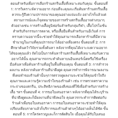
ตอนสำหรับเพื่อการเลือกร้านสกรีนเสื้อที่เหมาะสมกับคุณ: ขั้นตอนที่
1: การวิเคราะห์ความอยาก ก่อนที่จะคุณจะเริ่มต้นหาร้านสกรีนเสื้อ
ควรจะรู้ถึงความปรารถนาของคุณอย่างแจ่มแจ้ง อย่างไรก็แล้วแต่
สถานการณ์และก็จุดหมายของการสร้างสกรีนเสื้ออาจต่างๆนาๆ
ตัวอย่างเช่น การสร้างเสื้อยูนิฟอร์มสำหรับกลุ่มกีฬา, เสื้อโปรโมชั่น
สำหรับกิจกรรมการตลาด, หรือเสื้อยืมคืนสำหรับงานอีเว้นท์ การ
ทราบความอยากนี้จะช่วยทำให้คุณสามารถเลือกหาร้านที่มีความ
ชำนาญในงานที่คุณปรารถนาได้อย่างเที่ยงตรง ขั้นตอนที่ 2: การ
ศึกษาค้นคว้าวิจัยรวมทั้งค้นหา หลังจากที่คุณได้เจาะจงความอยาก
ได้ของคุณแล้ว ถัดไปเป็นการค้นหาร้านสกรีนเสื้อที่เหมาะสมกับความ
อยากได้นั้น คุณสามารถกระทำค้นหาบนอินเทอร์เน็ตหรือใช้เครื่อง
มือค้นหาเพื่อค้นหาร้านที่อยู่ในพื้นที่ของคุณ ขั้นตอนที่ 3: การสำรวจ
ผลงาน หลังจากค้นหาร้านที่น่าดึงดูด คุณควรทำการพิจารณาผลงาน
ที่เคยทำของร้านค้านั้นๆการตรวจดูผลงานจะช่วยให้คุณเข้าใจถึง
คุณภาพและความรู้ความเข้าใจของร้านค้า เช่น การตรวจตราความ
กระจ่างของสกรีน, ประสิทธิภาพของสิ่งของที่ใช้เพื่อสำหรับการสร้าง
เสื้อ ฯลฯ ขั้นตอนที่ 4: การขอใบเสนอราคา หลังจากที่คุณได้ระบุร้าน
ที่น่าดึงดูดและก็มีผลงานที่น่าพึงพอใจ คุณควรกระทำการติดต่อกับ
ร้านค้าเพื่อขอใบเสนอราคา การขอใบเสนอราคาจะช่วยทำให้คุณ
เปรียบเทียบราคาแล้วก็บริการของร้านค้าต่างๆได้อย่างเห็นได้ชัด ขั้น
ตอนที่ 5: การใคร่ครวญและก็การตัดสินใจ เมื่อคุณได้รับใบเสนอ