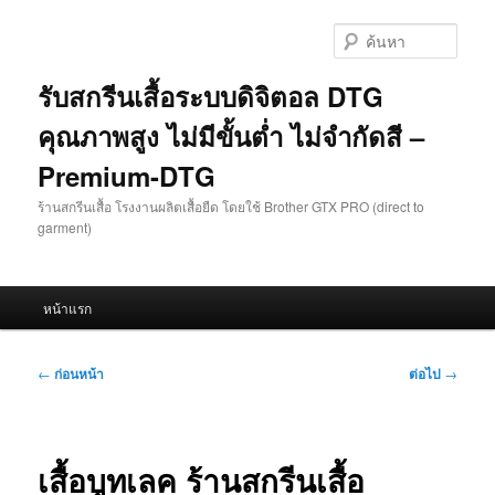
ข้าม
ไป
ค้นหา
ยัง
เนื้อหา
รับสกรีนเสื้อระบบดิจิตอล DTG
หลัก
คุณภาพสูง ไม่มีขั้นต่ำ ไม่จำกัดสี –
Premium-DTG
ร้านสกรีนเสื้อ โรงงานผลิตเสื้อยืด โดยใช้ Brother GTX PRO (direct to
garment)
เมนู
หน้าแรก
หลัก
เมนู
←
ก่อนหน้า
ต่อไป
→
นำทาง
เรื่อง
เสื้อบูทเลค ร้านสกรีนเสื้อ