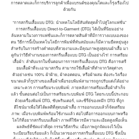
การตลาดและก็การบริการลูกค้าเพื่อแบรนด์ของคุณโตและก็รุ่งเรืองไป
ด้วยกัน
“การสกรีนเสื้อแบบ DTG: นำเทคโนโลยีสันทัดสุดล้ำไปสู่โลกแฟชั่น”
การสกรีนเสื้อแบบ Direct-to-Garment (DTG) ได้เป็นที่นิยมอย่าง
ล้นหลามในวงการแฟชั่นและก็การตลาดสินค้าที่มีการวางแบบเองของ
ตน วิธีการนี้เป็นเทคโนโลยีการพิมพ์ที่ทันสมัยและก็มีความยืดหยุ่นสูง
สำหรับในการสร้างคำตอบที่สวยงามและมีคุณภาพสูงสุดบนผ้าเสื้อ มา
ดูกันว่าวิธีทำงานของการสกรีนเสื้อแบบ DTG เป็นอย่างไร! การเตรียม
เสื้อผ้า: ลำดับแรกในขั้นตอนการการสกรีนเสื้อแบบ DTG คือการเตรี
ยมเสื้อผ้าที่จะเอามาสกรีน สามารถใช้เสื้อผ้าที่ทำจากวัสดุต่างๆ
ตัวอย่างเช่น 100% ผ้าฝ้าย, ผ้าคอตตอน, หรือผ้าผสม ต้องระวังเรื่อง
ขนาดแล้วก็รูปร่างของเสื้อผ้าเพื่อรอบพิมพ์สามารถถูกปรับแต่งได้อย่าง
เหมาะควร การเตรียมระบบพิมพ์: ภายหลังการเตรียมเสื้อผ้าสำเร็จ
แล้ว ขั้นตอนต่อไปเป็นการเตรียมระบบพิมพ์ DTG โดยระบบนี้ประกอบ
ด้วยเครื่องพิมพ์ DTG, ซับพรินเตอร์, และซีรี่ย์ของหมึก DTG ที่ถูก
ดีไซน์มาเพื่อให้ได้ผลดีที่สุดบนผ้าเสื้อ การออกแบบแล้วก็จัดเตรียม
ภาพ: เมื่อระบบพิมพ์พร้อมใช้งานแล้ว ต่อไปคือการออกแบบภาพหรือ
โลโก้ที่อยากสกรีนบนเสื้อผ้า ภาพที่ใช้ควรมีความละเอียดสูงเพื่อเห็น
ผลลัพธ์ที่ชัดแจ๋วที่สุด กรรมวิธีสกรีน: เมื่อภาพถูกจัดแจงไว้เป็น
ระเบียบเรียบร้อยแล้ว ก็เป็นเวลาของการสกรีนเสื้อแบบ DTG ซึ่งเป็น