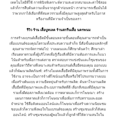
เทคโนโลยีที่ใช้ การพินิจพิเคราะห์ความสะดวกสบายและค่าใช้สอย
แล้วก็การสืบค้นความเห็นจากลูกค้าก่อนหน้า เราสามารถเชื่อมั่นได้
ว่าพวกเราได้เลือกที่ที่สมควรรวมทั้งมีคุณภาพสูงสุดสำหรับโอกาส
หรืองานที่มีความจำเป็นของเรา
รีวิว ร้าน เสื้อบูทเลค ร้านสกรีนเสื้อ นครพนม
การสร้างแบรนด์เสื้อยืดมีขั้นตอนหลายขั้นตอนที่คุณสามารถทำเป็น
เพื่อแบรนด์ของคุณโตรวมทั้งประสบความสำเร็จ นี่คือขั้นตอนหลักๆที่
คุณสามารถจัดการต่อไป: วางแผนและก็ศึกษาค้นคว้า: ศึกษาเล่า
เรียนตลาดรวมทั้งผู้บริโภคเพื่อรู้เรื่องสิ่งที่มีความต้องการและก็แนว
โน้มสำหรับเพื่อการแต่งกาย ตรวจสอบการแข่งขันและก็ชุมชนของ
คุณเพื่อหาวิถีทางที่เหมาะสมสำหรับแบรนด์เสื้อยืดของคุณ ออกแบบ
แล้วก็พัฒนาผลิตภัณฑ์: สร้างโมเดลเสื้อยืดที่มีคุณภาพรวมทั้งดีในการ
ใช้งาน อาจจะเป็นการจ้างดีไซน์เนอร์เสื้อหรือใช้โปรแกรมวางแบบ
เพื่อสร้างต้นแบบ ความยืดหยุ่นสำหรับการผลิต: ค้นหาโรงงานผลิต
เสื้อยืดที่มีคุณภาพและมีระบบการผลิตที่ดี เลือกสิ่งของที่มีคุณภาพ
รวมทั้งดีต่อสภาพสิ่งแวดล้อม การตลาดและก็การโฆษณา: สร้าง
แผนการตลาดแล้วก็การโฆษณาเพื่อเพิ่มการรับทราบและยอด
จำหน่าย ใช้สื่อสังคมออนไลน์และก็โฆษณาเพื่อสร้างความนิยมชม
ชอบแล้วก็ความพึงพอใจในแบรนด์ของคุณ สร้างชุมชนแล้วก็สังคม
ออนไลน์: สร้างชุมชนของผู้พอใจแล้วก็ลูกค้าที่ให้ความสนใจใน