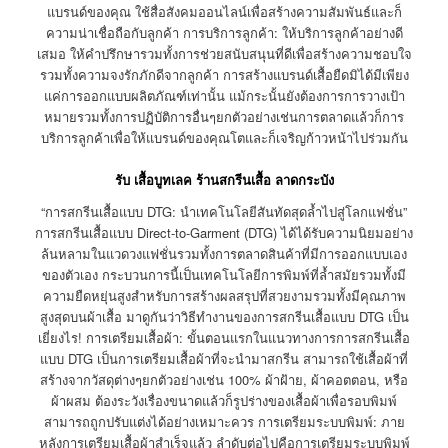
แบรนด์ของคุณ ใช้สื่อสังคมออนไลน์เพื่อสร้างความสัมพันธ์และก็
ความน่าเชื่อถือกับลูกค้า การบริการลูกค้า: ให้บริการลูกค้าอย่างดี
เสมอ ให้คำปรึกษารวมทั้งการช่วยสนับสนุนที่ดีเพื่อสร้างความชอบใจ
รวมทั้งความจงรักภักดีจากลูกค้า การสร้างแบรนด์เสื้อยืดมิได้มีเพียง
แค่การออกแบบผลิตภัณฑ์เท่านั้น แม้กระนั้นยังต้องการการวางเป้า
หมายรวมทั้งการปฏิบัติการอื่นๆยกตัวอย่างเช่นการตลาดแล้วก็การ
บริการลูกค้าเพื่อให้แบรนด์ของคุณโตและก็เจริญก้าวหน้าไปร่วมกัน
รับ เสื้อบูทเลค ร้านสกรีนเสื้อ ลาดกระบัง
“การสกรีนเสื้อแบบ DTG: นำเทคโนโลยีสันทัดสุดล้ำไปสู่โลกแฟชั่น”
การสกรีนเสื้อแบบ Direct-to-Garment (DTG) ได้ได้รับความนิยมอย่าง
ล้นหลามในแวดวงแฟชั่นรวมทั้งการตลาดสินค้าที่มีการออกแบบเอง
ของตัวเอง กระบวนการนี้เป็นเทคโนโลยีการพิมพ์ที่ล้ำสมัยรวมทั้งมี
ความยืดหยุ่นสูงสำหรับการสร้างผลสรุปที่สวยงามรวมทั้งมีคุณภาพ
สูงสุดบนผ้าเสื้อ มาดูกันว่าวิธีทำงานของการสกรีนเสื้อแบบ DTG เป็น
เยี่ยงไร! การเตรียมเสื้อผ้า: ขั้นตอนแรกในแนวทางการการสกรีนเสื้อ
แบบ DTG เป็นการเตรียมเสื้อผ้าที่จะนำมาสกรีน สามารถใช้เสื้อผ้าที่
สร้างจากวัสดุต่างๆยกตัวอย่างเช่น 100% ผ้าฝ้าย, ผ้าคอตตอน, หรือ
ผ้าผสม ต้องระวังเรื่องขนาดแล้วก็รูปร่างของเสื้อผ้าเพื่อรอบพิมพ์
สามารถถูกปรับแต่งได้อย่างเหมาะควร การเตรียมระบบพิมพ์: ภาย
หลังการเตรียมเสื้อผ้าสำเร็จแล้ว ลำดับต่อไปคือการเตรียมระบบพิมพ์