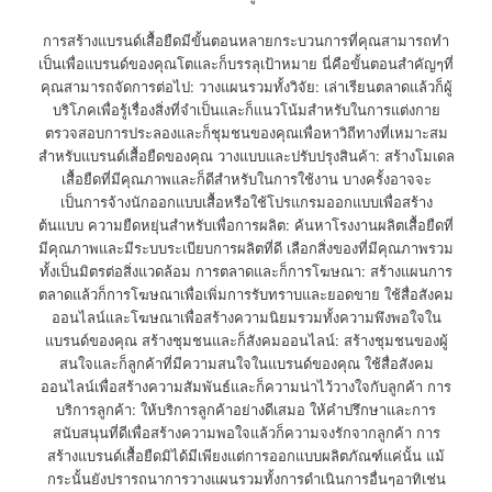
การสร้างแบรนด์เสื้อยืดมีขั้นตอนหลายกระบวนการที่คุณสามารถทำ
เป็นเพื่อแบรนด์ของคุณโตและก็บรรลุเป้าหมาย นี่คือขั้นตอนสำคัญๆที่
คุณสามารถจัดการต่อไป: วางแผนรวมทั้งวิจัย: เล่าเรียนตลาดแล้วก็ผู้
บริโภคเพื่อรู้เรื่องสิ่งที่จำเป็นและก็แนวโน้มสำหรับในการแต่งกาย
ตรวจสอบการประลองและก็ชุมชนของคุณเพื่อหาวิถีทางที่เหมาะสม
สำหรับแบรนด์เสื้อยืดของคุณ วางแบบและปรับปรุงสินค้า: สร้างโมเดล
เสื้อยืดที่มีคุณภาพและก็ดีสำหรับในการใช้งาน บางครั้งอาจจะ
เป็นการจ้างนักออกแบบเสื้อหรือใช้โปรแกรมออกแบบเพื่อสร้าง
ต้นแบบ ความยืดหยุ่นสำหรับเพื่อการผลิต: ค้นหาโรงงานผลิตเสื้อยืดที่
มีคุณภาพและมีระบบระเบียบการผลิตที่ดี เลือกสิ่งของที่มีคุณภาพรวม
ทั้งเป็นมิตรต่อสิ่งแวดล้อม การตลาดและก็การโฆษณา: สร้างแผนการ
ตลาดแล้วก็การโฆษณาเพื่อเพิ่มการรับทราบและยอดขาย ใช้สื่อสังคม
ออนไลน์และโฆษณาเพื่อสร้างความนิยมรวมทั้งความพึงพอใจใน
แบรนด์ของคุณ สร้างชุมชนและก็สังคมออนไลน์: สร้างชุมชนของผู้
สนใจและก็ลูกค้าที่มีความสนใจในแบรนด์ของคุณ ใช้สื่อสังคม
ออนไลน์เพื่อสร้างความสัมพันธ์และก็ความน่าไว้วางใจกับลูกค้า การ
บริการลูกค้า: ให้บริการลูกค้าอย่างดีเสมอ ให้คำปรึกษาและการ
สนับสนุนที่ดีเพื่อสร้างความพอใจแล้วก็ความจงรักจากลูกค้า การ
สร้างแบรนด์เสื้อยืดมิได้มีเพียงแต่การออกแบบผลิตภัณฑ์แค่นั้น แม้
กระนั้นยังปรารถนาการวางแผนรวมทั้งการดำเนินการอื่นๆอาทิเช่น