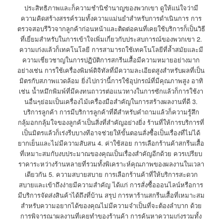
ประสิทธิภาพและก็ความชำนิชำนาญของพวกเขา ดูให้แน่ใจว่ามี
ความคิดสร้างสรรค์รวมทั้งความแม่นยำสำหรับการดำเนินการ การ
ตรวจสอบรีวิวจากลูกค้าก่อนหน้าและติดต่อคนที่เคยใช้บริการก็เป็นวิธี
ที่เยี่ยมสำหรับในการเข้าใจเพิ่มเกี่ยวกับประสบการณ์ของพวกเขา 2.
ความเก่งแล้วก็เทคโนโลยี การสามารถใช้เทคโนโลยีที่ล้ำสมัยและมี
ความเชี่ยวชาญในการปฏิบัติการสกรีนเสื้อมีความหมายอย่างมาก
อย่างเช่น การใช้เครื่องพิมพ์ดิจิทัลที่มีความละเอียดสูงสำหรับผลที่เป็น
มิตรกับสภาพแวดล้อม ยิ่งไปกว่านี้การใช้อุปกรณ์ที่มีคุณภาพสูง อาทิ
เช่น น้ำหมึกพิมพ์ที่มีคงทนถาวรต่อแนวทางในการซักแล้วก็การใช้งา
นอื่นๆย่อมเป็นเครื่องไม้เครื่องมือสำคัญในการสร้างผลงานที่ดี 3.
บริการลูกค้า การมีบริการลูกค้าที่ดีสำหรับคำถามแล้วก็ความรู้สึก
กลุ้มอกกลุ้มใจของลูกค้าเป็นสิ่งที่สำคัญอย่างยิ่ง ร้านที่ให้การบริการที่
เป็นมิตรแล้วก็เร่งรีบบางทีอาจช่วยให้ขั้นตอนสั่งซื้อเป็นเรื่องที่ไม่ได้
ยากเย็นและไม่มีความสับสน 4. ค่าใช้สอย การเลือกร้านค้าสกรีนเสื้อ
ที่เหมาะสมกับงบประมาณของคุณเป็นเรื่องสำคัญอีกด้วย ควรเปรียบ
ราคาระหว่างร้านหลายที่รวมทั้งพิเคราะห์คุณภาพของผลงานในเวลา
เดียวกัน 5. ความสบายสบาย การเลือกร้านค้าที่ให้บริการสะดวก
สบายและเข้าถึงง่ายมีความสำคัญ ได้แก่ การสั่งซื้อออนไลน์หรือการ
มีบริการจัดส่งสินค้าได้ถึงที่บ้าน สรุป การหาร้านสกรีนเสื้อที่เหมาะสม
สำหรับความอยากได้ของคุณไม่มีความจำเป็นที่จะต้องลำบาก ด้วย
การพิจารณาผลงานที่เคยทำของร้านค้า การค้นหาความเก่งรวมทั้ง