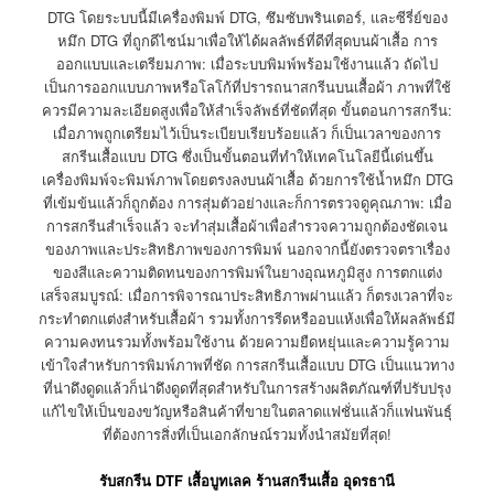
DTG โดยระบบนี้มีเครื่องพิมพ์ DTG, ซึมซับพรินเตอร์, และซีรี่ย์ของ
หมึก DTG ที่ถูกดีไซน์มาเพื่อให้ได้ผลลัพธ์ที่ดีที่สุดบนผ้าเสื้อ การ
ออกแบบและเตรียมภาพ: เมื่อระบบพิมพ์พร้อมใช้งานแล้ว ถัดไป
เป็นการออกแบบภาพหรือโลโก้ที่ปรารถนาสกรีนบนเสื้อผ้า ภาพที่ใช้
ควรมีความละเอียดสูงเพื่อให้สำเร็จลัพธ์ที่ชัดที่สุด ขั้นตอนการสกรีน:
เมื่อภาพถูกเตรียมไว้เป็นระเบียบเรียบร้อยแล้ว ก็เป็นเวลาของการ
สกรีนเสื้อแบบ DTG ซึ่งเป็นขั้นตอนที่ทำให้เทคโนโลยีนี้เด่นขึ้น
เครื่องพิมพ์จะพิมพ์ภาพโดยตรงลงบนผ้าเสื้อ ด้วยการใช้น้ำหมึก DTG
ที่เข้มข้นแล้วก็ถูกต้อง การสุ่มตัวอย่างและก็การตรวจดูคุณภาพ: เมื่อ
การสกรีนสำเร็จแล้ว จะทำสุ่มเสื้อผ้าเพื่อสำรวจความถูกต้องชัดเจน
ของภาพและประสิทธิภาพของการพิมพ์ นอกจากนี้ยังตรวจตราเรื่อง
ของสีและความติดทนของการพิมพ์ในยางอุณหภูมิสูง การตกแต่ง
เสร็จสมบูรณ์: เมื่อการพิจารณาประสิทธิภาพผ่านแล้ว ก็ตรงเวลาที่จะ
กระทำตกแต่งสำหรับเสื้อผ้า รวมทั้งการรีดหรืออบแห้งเพื่อให้ผลลัพธ์มี
ความคงทนรวมทั้งพร้อมใช้งาน ด้วยความยืดหยุ่นและความรู้ความ
เข้าใจสำหรับการพิมพ์ภาพที่ชัด การสกรีนเสื้อแบบ DTG เป็นแนวทาง
ที่น่าดึงดูดแล้วก็น่าดึงดูดที่สุดสำหรับในการสร้างผลิตภัณฑ์ที่ปรับปรุง
แก้ไขให้เป็นของขวัญหรือสินค้าที่ขายในตลาดแฟชั่นแล้วก็แฟนพันธุ์
ที่ต้องการสิ่งที่เป็นเอกลักษณ์รวมทั้งนำสมัยที่สุด!
รับสกรีน DTF เสื้อบูทเลค ร้านสกรีนเสื้อ อุดรธานี