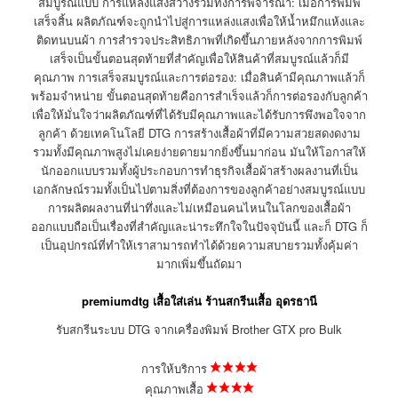
สมบูรณ์แบบ การแหล่งแสงสว่างรวมทั้งการพิจารณา: เมื่อการพิมพ์
เสร็จสิ้น ผลิตภัณฑ์จะถูกนำไปสู่การแหล่งแสงเพื่อให้น้ำหมึกแห้งและ
ติดทนบนผ้า การสำรวจประสิทธิภาพที่เกิดขึ้นภายหลังจากการพิมพ์
เสร็จเป็นขั้นตอนสุดท้ายที่สำคัญเพื่อให้สินค้าที่สมบูรณ์แล้วก็มี
คุณภาพ การเสร็จสมบูรณ์และการต่อรอง: เมื่อสินค้ามีคุณภาพแล้วก็
พร้อมจำหน่าย ขั้นตอนสุดท้ายคือการสำเร็จแล้วก็การต่อรองกับลูกค้า
เพื่อให้มั่นใจว่าผลิตภัณฑ์ที่ได้รับมีคุณภาพและได้รับการพึงพอใจจาก
ลูกค้า ด้วยเทคโนโลยี DTG การสร้างเสื้อผ้าที่มีความสวยสดงดงาม
รวมทั้งมีคุณภาพสูงไม่เคยง่ายดายมากยิ่งขึ้นมาก่อน มันให้โอกาสให้
นักออกแบบรวมทั้งผู้ประกอบการทำธุรกิจเสื้อผ้าสร้างผลงานที่เป็น
เอกลักษณ์รวมทั้งเป็นไปตามสิ่งที่ต้องการของลูกค้าอย่างสมบูรณ์แบบ
การผลิตผลงานที่น่าทึ่งและไม่เหมือนคนไหนในโลกของเสื้อผ้า
ออกแบบถือเป็นเรื่องที่สำคัญและน่าระทึกใจในปัจจุบันนี้ และก็ DTG ก็
เป็นอุปกรณ์ที่ทำให้เราสามารถทำได้ด้วยความสบายรวมทั้งคุ้มค่า
มากเพิ่มขึ้นถัดมา
premiumdtg เสื้อใส่เล่น ร้านสกรีนเสื้อ อุดรธานี
รับสกรีนระบบ DTG จากเครื่องพิมพ์ Brother GTX pro Bulk
การให้บริการ
คุณภาพเสื้อ