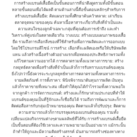
การสร้างแบรนด์เสื้อยืดเป็นขั้นตอนการที่น่าดึงดูดรวมทั้งมีขั้นตอน
หลายขั้นตอนเพื่อได้ผลดี ตามด้านล่างนี้คือขั้นตอนหลักๆสำหรับการ
สร้างแบรนด์เสื้อยืด: คิดแผนรวมทั้งศึกษาค้นคว้าตลาด: เล่าเรียน
ตลาดจุดหมายของคุณ ค้นหาเนื้อหาสาระเกี่ยวกับสิ่งที่จำเป็นและ
ความสนใจของลูกค้าเฉพาะกลุ่มที่คุณต้องการเข้าถึง และทำ
วิเคราะห์คู่แข่งในตลาดเดียวกัน วางแบบ: สร้างแบบแผนภาพของเสื้อ
ยืด รวมถึงการเลือกสิ่งของที่ใช้สำหรับเพื่อการผลิตและการออกแบบ
โดยใช้โปรแกรมดีไซน์ การสร้าง: เลือกที่จะผลิตเองหรือให้บริษัทผลิต
แทน แล้วสร้างเนื้อสร้างตัวอย่างแรกเพื่อทดลองประสิทธิภาพรวมทั้ง
แก้ไขตามความอยากได้ การตลาดรวมทั้งแนวทางการขาย: สร้าง
กลยุทธ์ตลาดเพื่อสร้างสิ่งที่จำเป็นแล้วก็การรับทราบแบรนด์ของคุณ
ยิ่งไปกว่านี้ยังควรจะระบุกลยุทธ์ทางการตลาดรวมทั้งหนทางการกระ
จายผลิตภัณฑ์ การตั้งราคา: พินิจพิจารณาต้นทุนการผลิต เงินทุน
แล้วก็ราคาขายที่เหมาะสม เพื่อทำให้คุณได้กำไรรวมทั้งความพอใจ
จากลูกค้า การจัดการแบรนด์: สร้างและก็รักษาส่วนประกอบที่ทำให้
แบรนด์ของคุณเป็นที่รู้จักและก็เชื่อถือได้ รวมถึงการพัฒนาและก็การ
ติดต่อสื่อสารกับกลุ่มเป้าหมายของคุณ ติดตามแล้วก็ปรับปรุง: ติดตาม
ความสามารถแล้วก็การบรรลุผลของแบรนด์ของคุณ รวมทั้ง
เปลี่ยนแปลงกิจกรรมต่างๆตามผลลัพธ์ที่ได้รับ การสร้างแบรนด์เสื้อยืด
เป็นขั้นตอนที่ต้องใช้เวลาและความพยายามเป็นอย่างมาก แม้กระนั้น
ถ้าทำให้ถูกและมีความคิดสร้างสรรค์ มันสามารถสร้างช่องทางทาง