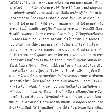
ไม่ใช่เรื่องที่ง่าย เพราะเหตุว่าตลาดมีความมากมายหลายและก็มีร้าน
มากไม่น้อยเลยทีเดียวซึ่งสามารถให้บริการได้ ด้วยความสำคัญของ
การเลือกร้านค้าที่มีคุณภาพแล้วก็น่าเชื่อถือ มาเรียนรู้เกี่ยวกับ 10 สิ่ง
สำคัญที่ควรจะไตร่ตรองก่อนที่คุณจะตัดสินใจ 1. ประสบการณ์และ
ความชำนิชำนาญ ร้านที่มีประสบการณ์และความชำนิชำนาญสำหรับ
การสกรีนเสื้อชอบมีความรู้เกี่ยวกับแนวทางการและสิ่งของที่ดี เลือก
ร้านที่มีประสบการณ์สำหรับการดำเนินงานกับลูกค้าในธุรกิจหรือกรุ๊ป
ที่คล้ายคลึงกับคุณ 2. ความรู้ความเข้าใจในการปรับแก้ คุณอาจ
อยากได้ร้านค้าที่มีความสามารถสำหรับในการแก้ไขสกรีนเสื้อตาม
ความอยากของคุณ เพราะฉะนั้นควรตรวจสอบว่าร้านค้าสามารถทำ
สกรีนตามวางแบบที่คุณปรารถนาหรือเปล่า 3. ความสบายสบาย การ
เลือกร้านที่ตั้งอยู่ใกล้ที่อยู่ของคุณอาจจะช่วยทำให้คุณสบายมากเพิ่ม
ขึ้น ดังนั้นควรพิจารณาถึงสถานที่ตั้งรวมทั้งการเดินทางเมื่อต้องไปรับ
สกรีนเสื้อ 4. ความคุ้มราคา ไม่ใช่เสมอไปว่าร้านที่ราคาสูงก็จะมี
คุณภาพดี ควรเทียบราคาแล้วก็ประสิทธิภาพของผลงานกับค่าสำหรับ
บริการเพื่อให้มั่นใจว่าคุณได้รับความคุ้มค่าที่สูงสุด 5. ความยืดหยุ่น
สำหรับเพื่อการจัดส่ง ถ้าหากคุณอยากสกรีนเสื้อเพื่องานหรือกิจกรรม
ที่กำลังจะออกเดินทางมาถึง เลือกร้านค้าที่มีความยืดหยุ่นในการจัด
ส่งเพื่อเชื่อมั่นได้ว่าคุณจะได้รับสินค้าทันตามกำหนด 6. ความนิยม
ชมชอบและความวางใจ รีวิวแล้วก็ข้อเสนอแนะจากลูกค้าเก่าสามารถ
ช่วยให้คุณเชื่อมั่นได้ว่าคุณเลือกร้านค้าที่น่าไว้วางใจและมีความนิยม