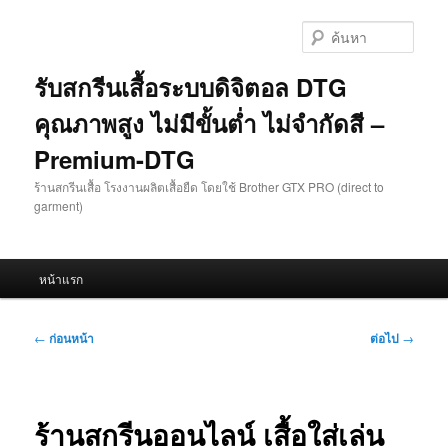
ข้าม
ไป
ค้นหา
ยัง
เนื้อหา
รับสกรีนเสื้อระบบดิจิตอล DTG
หลัก
คุณภาพสูง ไม่มีขั้นต่ำ ไม่จำกัดสี –
Premium-DTG
ร้านสกรีนเสื้อ โรงงานผลิตเสื้อยืด โดยใช้ Brother GTX PRO (direct to
garment)
เมนู
หน้าแรก
หลัก
เมนู
←
ก่อนหน้า
ต่อไป
→
นำทาง
เรื่อง
ร้านสกรีนออนไลน์ เสื้อใส่เล่น