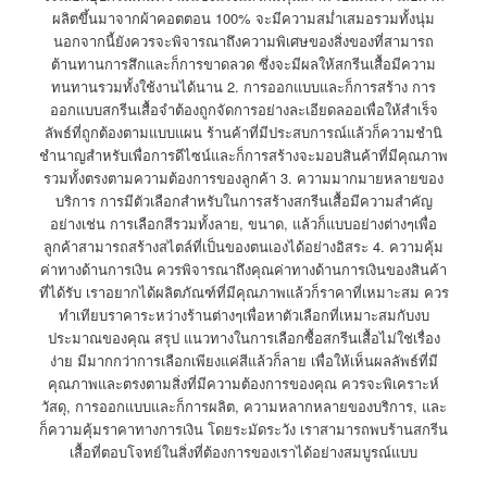
ผลิตขึ้นมาจากผ้าคอตตอน 100% จะมีความสม่ำเสมอรวมทั้งนุ่ม
นอกจากนี้ยังควรจะพิจารณาถึงความพิเศษของสิ่งของที่สามารถ
ต้านทานการสึกและก็การขาดลวด ซึ่งจะมีผลให้สกรีนเสื้อมีความ
ทนทานรวมทั้งใช้งานได้นาน 2. การออกแบบและก็การสร้าง การ
ออกแบบสกรีนเสื้อจำต้องถูกจัดการอย่างละเอียดลออเพื่อให้สำเร็จ
ลัพธ์ที่ถูกต้องตามแบบแผน ร้านค้าที่มีประสบการณ์แล้วก็ความชำนิ
ชำนาญสำหรับเพื่อการดีไซน์และก็การสร้างจะมอบสินค้าที่มีคุณภาพ
รวมทั้งตรงตามความต้องการของลูกค้า 3. ความมากมายหลายของ
บริการ การมีตัวเลือกสำหรับในการสร้างสกรีนเสื้อมีความสำคัญ
อย่างเช่น การเลือกสีรวมทั้งลาย, ขนาด, แล้วก็แบบอย่างต่างๆเพื่อ
ลูกค้าสามารถสร้างสไตล์ที่เป็นของตนเองได้อย่างอิสระ 4. ความคุ้ม
ค่าทางด้านการเงิน ควรพิจารณาถึงคุณค่าทางด้านการเงินของสินค้า
ที่ได้รับ เราอยากได้ผลิตภัณฑ์ที่มีคุณภาพแล้วก็ราคาที่เหมาะสม ควร
ทำเทียบราคาระหว่างร้านต่างๆเพื่อหาตัวเลือกที่เหมาะสมกับงบ
ประมาณของคุณ สรุป แนวทางในการเลือกซื้อสกรีนเสื้อไม่ใช่เรื่อง
ง่าย มีมากกว่าการเลือกเพียงแค่สีแล้วก็ลาย เพื่อให้เห็นผลลัพธ์ที่มี
คุณภาพและตรงตามสิ่งที่มีความต้องการของคุณ ควรจะพิเคราะห์
วัสดุ, การออกแบบและก็การผลิต, ความหลากหลายของบริการ, และ
ก็ความคุ้มราคาทางการเงิน โดยระมัดระวัง เราสามารถพบร้านสกรีน
เสื้อที่ตอบโจทย์ในสิ่งที่ต้องการของเราได้อย่างสมบูรณ์แบบ