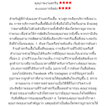
คุณภาพงานสกรีน
คะแนนการจัดส่ง
สำหรับผู้ที่กำลังมองหาร้านสกรีนเสื้อ: ทางสู่การเลือกบริการที่เหมาะ
สม การหาบริการสกรีนเสื้อที่ดีแล้วก็เชื่อถือได้ไม่ใช่เรื่องง่าย ด้วยเหตุ
ว่าตลาดที่เต็มไปด้วยตัวเลือกรวมทั้งสิ่งที่จำต้องใคร่ครวญมากมาย
ก่ายกอง เพื่อช่วยให้การตัดสินใจของคุณง่ายมากยิ่งขึ้น พวกเรามีเส้น
ทางที่คุณสามารถติดตามได้เพื่อเลือกบริการสกรีนเสื้อที่เหมาะสมกับ
สิ่งที่จำเป็นของคุณ: 1. ค้นหาในเครือข่ายท้องถิ่น เริ่มด้วยการค้นหา
ร้านค้าสกรีนเสื้อในพื้นที่ของคุณ การเลือกร้านที่ใกล้บ้านหรือที่
ทำงานอาจช่วยให้คุณได้รับบริการที่มีคุณภาพและก็สะดวกมากขึ้น
เรื่อยๆ 2. อ่านรีวิวและก็ความเห็น การอ่านรีวิวรวมทั้งข้อคิดเห็นจาก
ลูกค้าเก่าบางทีอาจเป็นแนวทางที่ดีสำหรับการวิเคราะห์คุณภาพและ
ประสบการณ์ที่ได้รับจากร้านนั้น นอกจากนี้ การค้นหาในสื่อสังคม
ออนไลน์ดังเช่น Facebook หรือ Instagram อาจมีข้อมูลรวมทั้ง
รูปภาพจากลูกค้าเก่าที่สามารถช่วยให้คุณตัดสินใจเจริญขึ้น 3. ตรวจ
ทานผลงาน การตรวจตราผลงานเป็นวิธีที่ดีในการวิเคราะห์
ประสิทธิภาพของงานที่ร้านค้าสกรีนเสื้อเคยทำมาก่อน คุณอาจขอดู
ตัวอย่างของงานที่เก่าแล้วก็ตรวจทานว่ามีคุณภาพและก็สไตล์ที่ตรง
กับสิ่งที่ต้องการของคุณหรือเปล่า 4. ไตร่ตรองคุณภาพแล้วก็ราคา
คุณภาพของงานสำคัญมาก แต่คุณยังจำเป็นต้องใคร่ครวญรายจ่ายให้