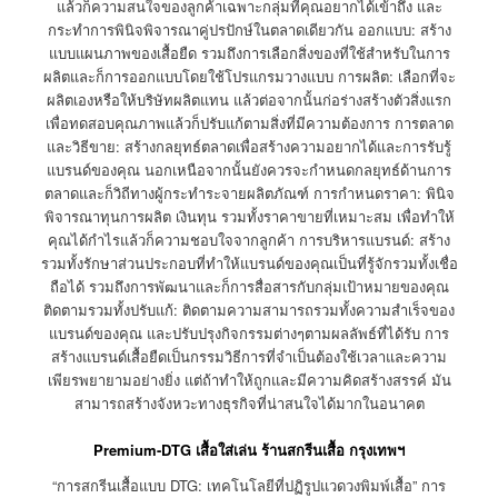
แล้วก็ความสนใจของลูกค้าเฉพาะกลุ่มที่คุณอยากได้เข้าถึง และ
กระทำการพินิจพิจารณาคู่ปรปักษ์ในตลาดเดียวกัน ออกแบบ: สร้าง
แบบแผนภาพของเสื้อยืด รวมถึงการเลือกสิ่งของที่ใช้สำหรับในการ
ผลิตและก็การออกแบบโดยใช้โปรแกรมวางแบบ การผลิต: เลือกที่จะ
ผลิตเองหรือให้บริษัทผลิตแทน แล้วต่อจากนั้นก่อร่างสร้างตัวสิ่งแรก
เพื่อทดสอบคุณภาพแล้วก็ปรับแก้ตามสิ่งที่มีความต้องการ การตลาด
และวิธีขาย: สร้างกลยุทธ์ตลาดเพื่อสร้างความอยากได้และการรับรู้
แบรนด์ของคุณ นอกเหนือจากนั้นยังควรจะกำหนดกลยุทธ์ด้านการ
ตลาดและก็วิถีทางผู้กระทำระจายผลิตภัณฑ์ การกำหนดราคา: พินิจ
พิจารณาทุนการผลิต เงินทุน รวมทั้งราคาขายที่เหมาะสม เพื่อทำให้
คุณได้กำไรแล้วก็ความชอบใจจากลูกค้า การบริหารแบรนด์: สร้าง
รวมทั้งรักษาส่วนประกอบที่ทำให้แบรนด์ของคุณเป็นที่รู้จักรวมทั้งเชื่อ
ถือได้ รวมถึงการพัฒนาและก็การสื่อสารกับกลุ่มเป้าหมายของคุณ
ติดตามรวมทั้งปรับแก้: ติดตามความสามารถรวมทั้งความสำเร็จของ
แบรนด์ของคุณ และปรับปรุงกิจกรรมต่างๆตามผลลัพธ์ที่ได้รับ การ
สร้างแบรนด์เสื้อยืดเป็นกรรมวิธีการที่จำเป็นต้องใช้เวลาและความ
เพียรพยายามอย่างยิ่ง แต่ถ้าทำให้ถูกและมีความคิดสร้างสรรค์ มัน
สามารถสร้างจังหวะทางธุรกิจที่น่าสนใจได้มากในอนาคต
Premium-DTG เสื้อใส่เล่น ร้านสกรีนเสื้อ กรุงเทพฯ
“การสกรีนเสื้อแบบ DTG: เทคโนโลยีที่ปฏิรูปแวดวงพิมพ์เสื้อ” การ