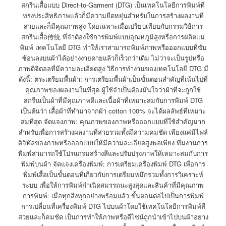
สกรีนเสื้อแบบ Direct-to-Garment (DTG) เป็นเทคโนโลยีการพิมพ์ที่
ทรงประสิทธิภาพแล้วก็มีความยืดหยุ่นสำหรับในการสร้างผลงานที่
สวยและก็มีคุณภาพสูง โดยเฉพาะเมื่อเปรียบเทียบกับกรรมวิธีการ
สกรีนเสื้อ传统 ที่จำต้องใช้การพิมพ์แบบอุณหภูมิสูงหรือการผลิตแม่
พิมพ์ เทคโนโลยี DTG ทำให้เราสามารถพิมพ์ภาพหรือออกแบบที่ซับ
ซ้อนลงบนผ้าได้อย่างง่ายดายแล้วก็เร็วกว่าเดิม ไม่ว่าจะเป็นรูปหรือ
ภาพดิจิตอลที่มีความละเอียดสูง วิธีการทำงานของเทคโนโลยี DTG มี
ดังนี้: ตระเตรียมพื้นผ้า: การเตรียมพื้นผ้าเป็นขั้นตอนสำคัญที่เน้นไปที่
คุณภาพของผลงานในที่สุด ผู้ใช้จำเป็นต้องมั่นใจว่าผ้าที่จะถูกใช้
สกรีนเป็นผ้าที่มีคุณภาพดีและเนื้อผ้าที่เหมาะสมกับการพิมพ์ DTG
เป็นต้นว่า เสื้อผ้าที่ทำมาจากผ้า cotton 100% จะได้ผลลัพธ์ที่เหมาะ
สมที่สุด จัดแจงภาพ: คุณภาพของภาพหรือออกแบบที่ใช้สำคัญมาก
สำหรับเพื่อการสร้างผลงานที่สวยรวมทั้งมีความคมชัด เพียงแค่มีไฟล์
ดิจิทัลของภาพหรือออกแบบให้มีความละเอียดสูงพอเพียง ทีมงานการ
พิมพ์สามารถใช้โปรแกรมสร้างสีและปรับปรุงภาพให้เหมาะสมกับการ
พิมพ์บนผ้า จัดแจงเครื่องพิมพ์: การเตรียมเครื่องพิมพ์ DTG เพื่อการ
พิมพ์เสื้อเป็นขั้นตอนที่เกี่ยวกับการเตรียมหมึกรวมทั้งการวิเคราะห์
ระบบ เพื่อให้การพิมพ์กำเนิดสมรรถนะสูงสุดและสินค้าที่มีคุณภาพ
การพิมพ์: เมื่อทุกสิ่งทุกอย่างพร้อมแล้ว ขั้นตอนต่อไปเป็นการพิมพ์
การเปลี่ยนที่เครื่องพิมพ์ DTG ไปบนผ้าโดยใช้เทคโนโลยีการพิมพ์สี
สวยและก็คมชัด เป็นการทำให้ภาพหรือดีไซน์ถูกนำเข้าไปบนผ้าอย่าง