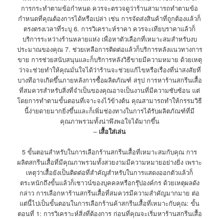
การกระทำตามข้อกำหนด ควรจะตรวจดูว่าร้านสามารถทำตามข้อ
กำหนดที่คุณต้องการได้หรือเปล่า เช่น การจัดส่งสินค้าที่ถูกต้องแล้วก็
ตรงตรงเวลาที่ระบุ 6. การวิเคราะห์ราคา ควรจะเทียบราคาแล้วก็
บริการระหว่างร้านหลายแห่ง เพื่อหาตัวเลือกที่เหมาะสมสำหรับงบ
ประมาณของคุณ 7. ช่วยเหลือการติดต่อแล้วก็บริการหลังแนวทางการ
ขาย การช่วยสนับสนุนและก็บริการหลังวิธีขายมีความหมาย ด้วยเหตุ
ว่าจะช่วยทำให้คุณมั่นใจได้ว่าร้านจะช่วยแก้ไขหรือเรื่องที่น่าสงสัยที่
บางทีอาจเกิดขึ้นภายหลังการซื้อผลิตภัณฑ์ สรุป การหาร้านสกรีนเสื้อ
ที่สมควรสำหรับสิ่งที่จำเป็นของคุณอาจเป็นงานที่มีความซับซ้อน แต่
โดยการทำตามขั้นตอนที่เจาะจงไว้ข้างต้น คุณสามารถทำให้กรรมวิธี
นี้ง่ายดายมากยิ่งขึ้นและก็เพิ่มช่องทางในการได้รับผลิตภัณฑ์ที่มี
คุณภาพรวมทั้งน่าพึงพอใจได้มากขึ้น
–
เสื้อใส่เล่น
5 ขั้นตอนสำหรับในการเลือกร้านสกรีนเสื้อที่เหมาะสมกับคุณ การ
ผลิตสกรีนเสื้อที่มีคุณภาพรวมทั้งสวยงามมีความหมายอย่างยิ่ง เพราะ
เหตุว่าเสื้อยังเป็นติดต่อที่สำคัญสำหรับในการแสดงออกตัวแล้วก็
ตระหนักถึงขั้นแล้วก็เชาวน์ของบุคคลหรือกรุ๊ปองค์กร ด้วยเหตุผลดัง
กล่าว การเลือกหาร้านสกรีนเสื้อที่สมควรมีความสำคัญมากมาย ต่อ
แต่นี้ไปเป็นขั้นตอนในการเลือกร้านค้าสกรีนเสื้อที่เหมาะกับคุณ: ขั้น
ตอนที่ 1: การวิเคราะห์สิ่งที่ต้องการ ก่อนที่คุณจะเริ่มหาร้านสกรีนเสื้อ