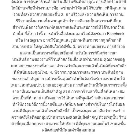
ต้นด้วยการค้นหาร้านค้าสกรีนเสื้อในพื้นที่ของคุณ การเลือกร้านค้าที่
ใกล้บ้านหรือที่ทำงานบางทีอาจช่วยทำให้คุณได้รับบริการที่มีคุณภาพ
รวมทั้งสะดวกสบายเยอะขึ้น 2. อ่านรีวิวและความคิดเห็น การอ่าน
รีวิวรวมทั้งความเห็นจากลูกค้าเก่าบางทีอาจเป็นแนวทางที่เยี่ยม
สำหรับเพื่อการวิเคราะห์คุณภาพและก็ประสบการณ์ที่ได้รับจากร้าน
ค้านั้น ยิ่งไปกว่านี้ การค้นในสื่อสังคมออนไลน์ดังเช่นว่า Facebook
หรือ Instagram อาจมีข้อมูลและรูปภาพที่เอามาจากลูกค้าเก่าที่
สามารถช่วยให้คุณตัดสินใจได้ดีขึ้น 3. ตรวจทานผลงาน การสำรวจ
ผลงานเป็นแนวทางที่ยอดเยี่ยมสำหรับในการพินิจพิจารณา
ประสิทธิภาพของงานที่ร้านค้าสกรีนเสื้อเคยทำมาก่อน คุณอาจขอดู
แบบอย่างของงานที่เก่าและสำรวจว่ามีคุณภาพแล้วก็สไตล์ที่ตรงกับสิ่ง
ที่จำเป็นของคุณไหม 4. พิจารณาคุณภาพและราคา ประสิทธิภาพ
ของงานสำคัญมาก แม้กระนั้นคุณยังจำเป็นต้องไตร่ตรองรายจ่ายให้
เหมาะสมกับงบประมาณของคุณด้วย การเลือกร้านที่มีคุณภาพรวมทั้ง
ราคาที่เหมาะสมเป็นสิ่งสำคัญ สรุป การหาร้านสกรีนเสื้อที่เหมาะสม
อาจเป็นที่ท้าทาย แต่โดยการใช้เส้นทางที่พูดถึงข้างต้น คุณสามารถ
ทำให้กรรมวิธีการนี้ง่ายขึ้นและก็เพิ่มช่องทางสำหรับในการได้รับผล
งานที่มีคุณภาพแล้วก็ตรงกับสิ่งที่จำเป็นของคุณ อย่าลืมว่าการสร้าง
ความตรึงใจดีต่อกลุ่มเป้าหมายของคุณเป็นสิ่งสำคัญ ด้วยเหตุนั้น ร้าน
ค้าที่คุณเลือกควรจะสามารถให้บริการที่มีคุณภาพและก็พรีเซนเทชั่น
ผลิตภัณฑ์ที่มีคุณค่าที่สุดแก่คุณ