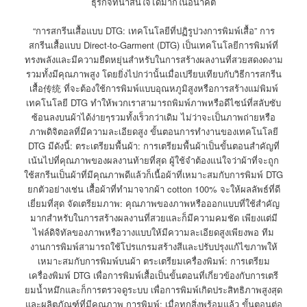
ธุรกิจที่น่าสนใจได้มากในอนาคต
“การสกรีนเสื้อแบบ DTG: เทคโนโลยีที่ปฏิรูปวงการพิมพ์เสื้อ” การ
สกรีนเสื้อแบบ Direct-to-Garment (DTG) เป็นเทคโนโลยีการพิมพ์ที่
ทรงพลังและมีความยืดหยุ่นสำหรับในการสร้างผลงานที่สวยสดงดงาม
รวมทั้งมีคุณภาพสูง โดยยิ่งไปกว่านั้นเมื่อเปรียบเทียบกับวิธีการสกรีน
เสื้อ传统 ที่จะต้องใช้การพิมพ์แบบอุณหภูมิสูงหรือการสร้างแม่พิมพ์
เทคโนโลยี DTG ทำให้พวกเราสามารถพิมพ์ภาพหรือดีไซน์ที่สลับซับ
ซ้อนลงบนผ้าได้ง่ายๆรวมทั้งเร็วกว่าเดิม ไม่ว่าจะเป็นภาพถ่ายหรือ
ภาพดิจิตอลที่มีความละเอียดสูง ขั้นตอนการทำงานของเทคโนโลยี
DTG มีดังนี้: ตระเตรียมพื้นผ้า: การเตรียมพื้นผ้าเป็นขั้นตอนสำคัญที่
เน้นไปที่คุณภาพของผลงานท้ายที่สุด ผู้ใช้จำต้องแน่ใจว่าผ้าที่จะถูก
ใช้สกรีนเป็นผ้าที่มีคุณภาพดีแล้วก็เนื้อผ้าที่เหมาะสมกับการพิมพ์ DTG
ยกตัวอย่างเช่น เสื้อผ้าที่ทำมาจากผ้า cotton 100% จะให้ผลลัพธ์ที่ดี
เยี่ยมที่สุด จัดเตรียมภาพ: คุณภาพของภาพหรือออกแบบที่ใช้สำคัญ
มากสำหรับในการสร้างผลงานที่สวยและก็มีความคมชัด เพียงแต่มี
ไฟล์ดิจิทัลของภาพหรือวางแบบให้มีความละเอียดสูงเพียงพอ ทีม
งานการพิมพ์สามารถใช้โปรแกรมสร้างสีและปรับปรุงแก้ไขภาพให้
เหมาะสมกับการพิมพ์บนผ้า ตระเตรียมเครื่องพิมพ์: การเตรียม
เครื่องพิมพ์ DTG เพื่อการพิมพ์เสื้อเป็นขั้นตอนที่เกี่ยวข้องกับการเตรี
ยมน้ำหมึกและก็การตรวจดูระบบ เพื่อการพิมพ์เกิดประสิทธิภาพสูงสุด
และผลิตภัณฑ์ที่มีคุณภาพ การพิมพ์: เมื่อทุกสิ่งพร้อมแล้ว ขั้นตอนต่อ