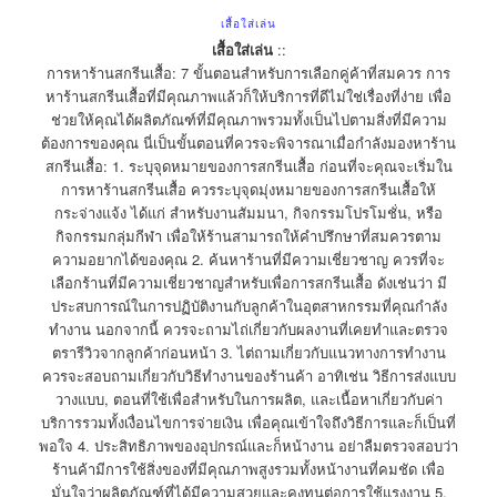
เสื้อใส่เล่น
เสื้อใส่เล่น
::
การหาร้านสกรีนเสื้อ: 7 ขั้นตอนสำหรับการเลือกคู่ค้าที่สมควร การ
หาร้านสกรีนเสื้อที่มีคุณภาพแล้วก็ให้บริการที่ดีไม่ใช่เรื่องที่ง่าย เพื่อ
ช่วยให้คุณได้ผลิตภัณฑ์ที่มีคุณภาพรวมทั้งเป็นไปตามสิ่งที่มีความ
ต้องการของคุณ นี่เป็นขั้นตอนที่ควรจะพิจารณาเมื่อกำลังมองหาร้าน
สกรีนเสื้อ: 1. ระบุจุดหมายของการสกรีนเสื้อ ก่อนที่จะคุณจะเริ่มใน
การหาร้านสกรีนเสื้อ ควรระบุจุดมุ่งหมายของการสกรีนเสื้อให้
กระจ่างแจ้ง ได้แก่ สำหรับงานสัมมนา, กิจกรรมโปรโมชั่น, หรือ
กิจกรรมกลุ่มกีฬา เพื่อให้ร้านสามารถให้คำปรึกษาที่สมควรตาม
ความอยากได้ของคุณ 2. ค้นหาร้านที่มีความเชี่ยวชาญ ควรที่จะ
เลือกร้านที่มีความเชี่ยวชาญสำหรับเพื่อการสกรีนเสื้อ ดังเช่นว่า มี
ประสบการณ์ในการปฏิบัติงานกับลูกค้าในอุตสาหกรรมที่คุณกำลัง
ทำงาน นอกจากนี้ ควรจะถามไถ่เกี่ยวกับผลงานที่เคยทำและตรวจ
ตรารีวิวจากลูกค้าก่อนหน้า 3. ไต่ถามเกี่ยวกับแนวทางการทำงาน
ควรจะสอบถามเกี่ยวกับวิธีทำงานของร้านค้า อาทิเช่น วิธีการส่งแบบ
วางแบบ, ตอนที่ใช้เพื่อสำหรับในการผลิต, และเนื้อหาเกี่ยวกับค่า
บริการรวมทั้งเงื่อนไขการจ่ายเงิน เพื่อคุณเข้าใจถึงวิธีการและก็เป็นที่
พอใจ 4. ประสิทธิภาพของอุปกรณ์และก็หน้างาน อย่าลืมตรวจสอบว่า
ร้านค้ามีการใช้สิ่งของที่มีคุณภาพสูงรวมทั้งหน้างานที่คมชัด เพื่อ
มั่นใจว่าผลิตภัณฑ์ที่ได้มีความสวยและคงทนต่อการใช้แรงงาน 5.