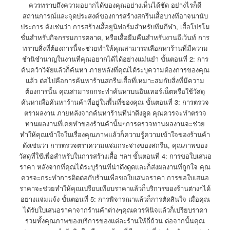
ควรทราบถึงความอยากได้ของคุณอย่างเห็นได้ชัด อย่างไรก็ดี
สถานการณ์และจุดประสงค์ของการสร้างสกรีนเสื้อบางทีอาจนานับ
ประการ ดังเช่นว่า การสร้างเสื้อยูนิฟอร์มสำหรับทีมกีฬา, เสื้อโปรโม
ชั่นสำหรับกิจกรรมการตลาด, หรือเสื้อยืมคืนสำหรับงานอีเว้นท์ การ
ทราบสิ่งที่ต้องการนี้จะช่วยทำให้คุณสามารถเลือกหาร้านที่มีความ
ชำนิชำนาญในงานที่คุณอยากได้ได้อย่างแม่นยำ ขั้นตอนที่ 2: การ
ค้นคว้าวิจัยแล้วก็ค้นหา ภายหลังที่คุณได้ระบุความต้องการของคุณ
แล้ว ต่อไปคือการค้นหาร้านสกรีนเสื้อที่เหมาะสมกับสิ่งที่มีความ
ต้องการนั้น คุณสามารถกระทำค้นหาบนอินเทอร์เน็ตหรือใช้วัสดุ
ค้นหาเพื่อค้นหาร้านค้าที่อยู่ในพื้นที่ของคุณ ขั้นตอนที่ 3: การตรวจ
ตราผลงาน ภายหลังจากค้นหาร้านที่น่าดึงดูด คุณควรจะทำตรวจ
ทานผลงานที่เคยทำของร้านค้านั้นๆการตรวจทานผลงานจะช่วย
ทำให้คุณเข้าใจในเรื่องคุณภาพแล้วก็ความรู้ความเข้าใจของร้านค้า
ดังเช่นว่า การตรวจตราความแจ่มกระจ่างของสกรีน, คุณภาพของ
วัสดุที่ใช้เพื่อสำหรับในการสร้างเสื้อ ฯลฯ ขั้นตอนที่ 4: การขอใบเสนอ
ราคา หลังจากที่คุณได้ระบุร้านที่น่าดึงดูดและก็ส่งผลงานที่ถูกใจ คุณ
ควรจะกระทำการติดต่อกับร้านเพื่อขอใบเสนอราคา การขอใบเสนอ
ราคาจะช่วยทำให้คุณเปรียบเทียบราคาแล้วก็บริการของร้านต่างๆได้
อย่างแจ่มแจ้ง ขั้นตอนที่ 5: การพิจารณาแล้วก็การตัดสินใจ เมื่อคุณ
ได้รับใบเสนอราคาจากร้านค้าต่างๆคุณควรพินิจแล้วก็เปรียบราคา
รวมทั้งคุณภาพของบริการของแต่ละร้านให้ถี่ถ้วน ต่อจากนั้นคุณ