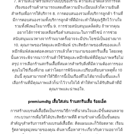
7. ความสะอาดรวมทั้งวางแบบของร้าน ความสะอาดแล้วก็การจัด
เรียงของร้านค้าสามารถแสดงถึงความมีระเบียบแล้วก็ความยินดี
สำหรับเพื่อการให้บริการ 8. การตอบสนองรวมทั้งบริการลูกค้า ร้านที่
มีการตอบสนองรวมทั้งบริการลูกค้าที่ดีมักจะทำให้คุณรู้สึกไว้วางใจ
รวมทั้งพึงพอใจมากขึ้น 9. การช่วยสนับสนุนเคล็ดลับ ถ้าหากคุณ
อยากได้การช่วยเหลือหรือคำเสนอแนะในการดีไซน์ การช่วย
สนับสนุนแนวทางจากร้านบางครั้งอาจจะมีประโยชน์เป็นอย่างมาก
10. คุณภาพของวัสดุและหมึกพิมพ์ ประสิทธิภาพของสิ่งของและก็
หมึกพิมพ์ส่งผลต่อคงทนถาวรแล้วก็ความงามของสกรีนเสื้อ โดยเหตุ
นั้นควรจะพิจารณาว่าร้านค้าใช้วัสดุและหมึกพิมพ์ที่มีคุณภาพหรือไม่
สรุป การเลือกร้านสกรีนเสื้อที่สมควรสำหรับสิ่งที่มีความต้องการของ
คุณไม่ใช่เรื่องที่ง่าย แต่ว่าโดยการพินิจและเปรียบเทียบสาเหตุทั้ง 10
อันนี้ คุณสามารถทำให้วิธีการนี้เป็นเรื่องที่ไม่ได้ยากเย็นขึ้นและก็
เลือกร้านที่มีคุณภาพแล้วก็น่าไว้วางใจได้ ทำให้ท่านได้รับสินค้าที่มี
คุณภาพและน่าพอใจ.
premiumdtg เสื้อใส่เล่น ร้านสกรีนเสื้อ ร้อยเอ็ด
การสร้างแบรนด์เสื้อยืดเป็นกรรมวิธีการที่น่าสนใจและมีขั้นตอนหลาย
กระบวนการเพื่อให้ได้ประสิทธิภาพที่ดี ตามข้างล่างนี้เป็นขั้นตอน
สำคัญๆสำหรับการสร้างแบรนด์เสื้อยืด: คิดแผนและก็วิจัยตลาด: เรียน
รู้ตลาดจุดมุ่งหมายของคุณ ค้นหาเนื้อหาสาระเกี่ยวกับความอยากได้